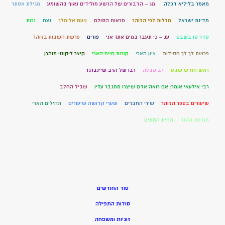
מאמר בליליא דכלה.
מג – הדבורים של הרשע מולידים נאוף בהשומע
מגילת אסתר
מדינת ישראל
מזלות לפי הזוהר
מראות הסולם
נועם אלימלך
נצח
נרות
סדר טו בשבט
עג – כי תעבר במים אתך אני
פורים
פרשת השבוע בזוהר
פרשת לך לך חסידות
ציון הארי
קורות חיים הארי
קיצר ליקוטי מוהרן
ראש חודש שבט
רב קבלה
רבו של הרב שיינברגר
רבי אילעאי אומר: אם רואה אדם שיצרו מתגבר עליו
שביל החלב
שיעורים בספר הזוהר
שירי החברים
שערי קדושה שיעורים
תהילים הארי
תודעת הסוד
תחית המתים
סוד החודשים
סודות התפילה
זוגיות ומשפחה