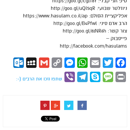
טיפ זוגי קבלי: https://goo.gl/cg1T8Y
ניוזלטר שבועי: http://goo.gl/uQl5qR
אפליקציית הסולם: https://www.hasulam.co.il/ap
הרב אדם סיני: http://goo.gl/B4Pfwl
צור קשר: http://goo.gl/81NR6h
פייסבוק –
http://facebook.com/hasulams
ok.com
MySpace
Gmail
Copy
Messenger
WhatsApp
Email
Twitter
Facebook
Link
Viber
Telegram
Skype
Message
Print
שתפו וזכו את הרבים (-: