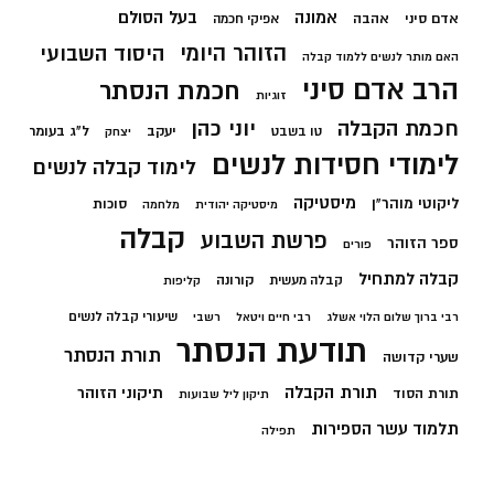
בעל הסולם
אמונה
אדם סיני
אהבה
אפיקי חכמה
הזוהר היומי
היסוד השבועי
האם מותר לנשים ללמוד קבלה
הרב אדם סיני
חכמת הנסתר
זוגיות
חכמת הקבלה
יוני כהן
יעקב
ל"ג בעומר
טו בשבט
יצחק
לימודי חסידות לנשים
לימוד קבלה לנשים
מיסטיקה
ליקוטי מוהר"ן
סוכות
מיסטיקה יהודית
מלחמה
קבלה
פרשת השבוע
ספר הזוהר
פורים
קבלה למתחיל
קורונה
קבלה מעשית
קליפות
שיעורי קבלה לנשים
רבי ברוך שלום הלוי אשלג
רבי חיים ויטאל
רשבי
תודעת הנסתר
תורת הנסתר
שערי קדושה
תורת הקבלה
תיקוני הזוהר
תורת הסוד
תיקון ליל שבועות
תלמוד עשר הספירות
תפילה