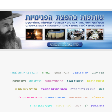
אביר יעקב
אודות הרמבם
אנכי ה אלוקיך
בחירות
ההבדל בין יהדות למזרח
הילולא הרמבם
הר הבית מצגת
הר המוריה התנך
הראיה קוק
וירוס קורונה
זוהר
חטא לא ללמוד קבלה
חכמת הקבלה המעשית
חסידות ראש חודש
יב המזלות
יום ירושלים 2020
יום פטירת הרמבם
יסודות חכמת הקבלה
כיפת הסלע
לב
לבנה
לימוד בקיאות
ליקוטי מוהרן תורה ג