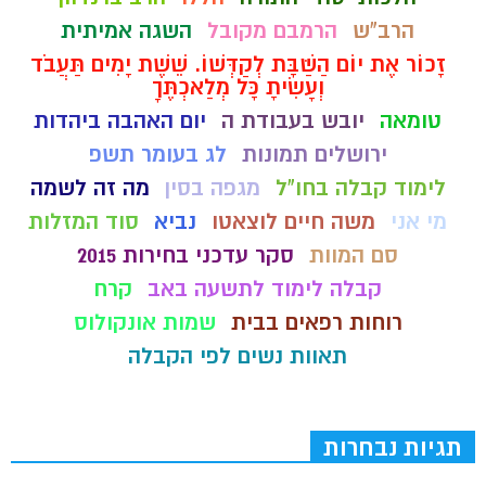
הרב"ש
הרמבם מקובל
השגה אמיתית
זָכוֹר אֶת יוֹם הַשַּׁבָּת לְקַדְּשׁוֹ. שֵׁשֶׁת יָמִים תַּעֲבֹד
וְעָשִׂיתָ כָּל מְלַאכְתֶּךָ
טומאה
יובש בעבודת ה
יום האהבה ביהדות
ירושלים תמונות
לג בעומר תשפ
לימוד קבלה בחו"ל
מגפה בסין
מה זה לשמה
מי אני
משה חיים לוצאטו
נביא
סוד המזלות
סם המוות
סקר עדכני בחירות 2015
קבלה לימוד לתשעה באב
קרח
רוחות רפאים בבית
שמות אונקולוס
תאוות נשים לפי הקבלה
תגיות נבחרות