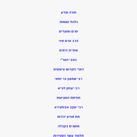
תורה ומדע
גלגול נשמות
חגים ומועדים
הרב אדם סיני
אחרית הימים
כתבי האר”י
הארי הקדוש ציטוטים
רבי שמעון בר יוחאי
רבי יצחק לוריא
תפיסת המציאות
רבי יעקב אבוחצירא
תת מודע יהדות
מושגים בקבלה
תלמוד עשר הספירות