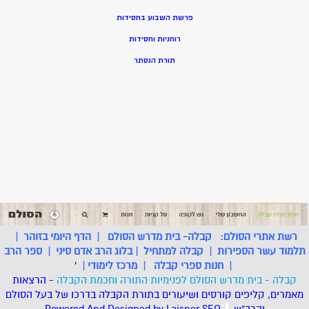
פרשת השבוע בחסידות
רוחניות וחסידות
תורת הנסתר
רשת אתרי הסולם:
קבלה- בית מדרש הסולם
|
הדף היומי בזוהר
|
תלמוד עשר הספירות
|
קבלה למתחיל
|
בלוג הרב אדם סיני
|
ספר הרב
|
חנות ספרי קבלה
|
מרכז לימודי
|
'
קבלה - בית מדרש הסולם לפנימיות התורה וחכמת הקבלה
- הרצאות
מאמרים, קליפים קורסים ושיעורים בתורת הקבלה בדרכו של בעל הסולם
והרב"ש.
.
*
SEO
Designed by Laisner
Powered And