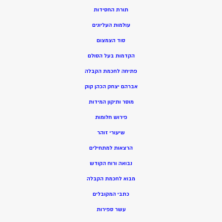
תורת החסידות
עולמות העליונים
סוד הצמצום
הקדמות בעל הסולם
פתיחה לחכמת הקבלה
אברהם יצחק הכהן קוק
מוסר ותיקון המידות
פירוש חלומות
שיעורי זוהר
הרצאות למתחילים
נבואה ורוח הקודש
מ
בוא לחכמת הקבלה
כתבי המקובלים
ע
שר ספירות