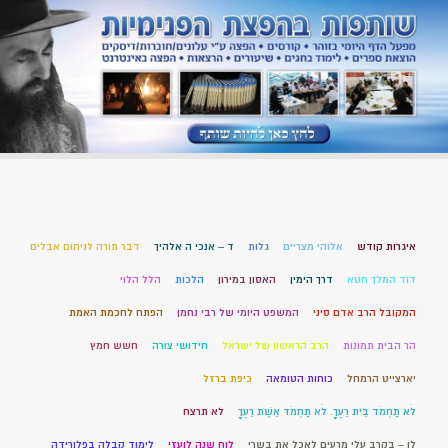
איגרות קודש
אלוהי מצריים
גלות
ד – אנכי ה אלהיך
דבר תורה לניחום אבלים
דוד המלך חטא
דרך הימין
האסון במירון
הלכות
הלל הלוי
המקובל הרב אדם סיני
המשפט היומי של רבי נחמן
הפתח לחכמת האמת
הר הבית תמונות
הרב הראשון של ישראל
חידושי צורה
חשש חמץ
יארצייט הרמחל
כוחות הטומאה
כיפת ברזל
לֹא תַחְמֹד בֵּית רֵעֶךָ. לֹא תַחְמֹד אֵשֶׁת רֵעֶךָ
לא תרצח
לו – בקרב עלי מרעים לאכל את בשרי
לוח שנה לועזי
לימוד קבלה בפלורידה