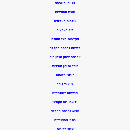
זוגיות ומשפחה
תורת החסידות
עולמות העליונים
סוד הצמצום
הקדמות בעל הסולם
פתיחה לחכמת הקבלה
אברהם יצחק הכהן קוק
מוסר ותיקון המידות
פירוש חלומות
שיעורי זוהר
הרצאות למתחילים
נבואה ורוח הקודש
מ
בוא לחכמת הקבלה
כתבי המקובלים
ע
שר ספירות