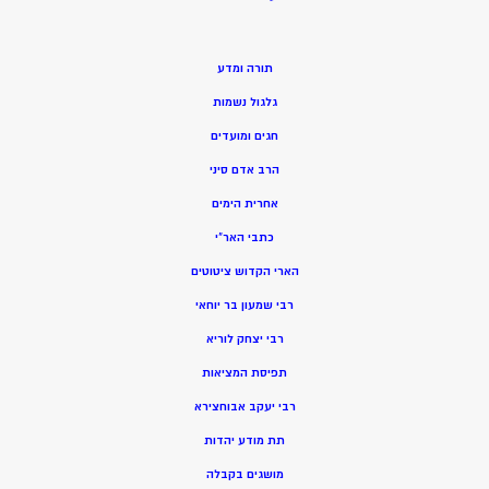
תורה ומדע
גלגול נשמות
חגים ומועדים
הרב אדם סיני
אחרית הימים
כתבי האר”י
הארי הקדוש ציטוטים
רבי שמעון בר יוחאי
רבי יצחק לוריא
תפיסת המציאות
רבי יעקב אבוחצירא
תת מודע יהדות
מושגים בקבלה