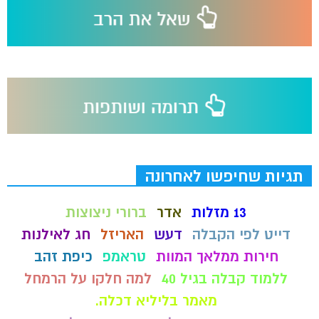
תגיות שחיפשו לאחרונה
13 מזלות
אדר
ברורי ניצוצות
דייט לפי הקבלה
דעש
האריזל
חג לאילנות
חירות ממלאך המוות
טראמפ
כיפת זהב
ללמוד קבלה בגיל 40
למה חלקו על הרמחל
מאמר בליליא דכלה.