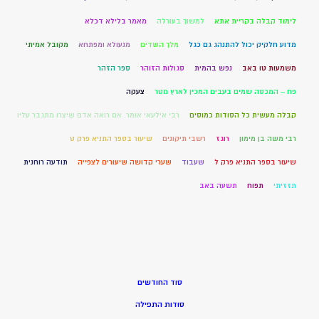
לימוד קבלה בקריית אתא
למשוך בעורלה
מאמר בלילא דכלא
מדוע חלקיק יכול להתנהג גם כגל
מלך השדים
מנעולא ומפתחא
מקובל אמיתי
משמעות טו באב
נפש בהמית
סגולות הזוהר
ספר הזהר
פח – המכסה שמים בעבים המכין לארץ מטר
צעקה
קבלה מעשית כל הסודות כמוסים
רבי אילעאי אומר: אם רואה אדם שיצרו מתגבר עליו
רבי משה בן מימון
רוגז
רשבי תיקונים
שיעור בספר התניא פרק ט
שיעור בספר התניא פרק ל
שעבוד
שערי קדושה שיעורים לצפייה
תודעה רוחנית
תזזיתי
תפוח
תשעה באב
סוד החודשים
סודות התפילה