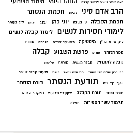
הזוהר היומי
היסוד השבועי
האם מותר לנשים ללמוד קבלה
הרב אדם סיני
חכמת הנסתר
זוגיות
חכמת הקבלה
יוני כהן
יעקב
ל"ג בעומר
טו בשבט
יצחק
לימודי חסידות לנשים
לימוד קבלה לנשים
מיסטיקה
ליקוטי מוהר"ן
סוכות
מיסטיקה יהודית
מלחמה
קבלה
פרשת השבוע
ספר הזוהר
פורים
קבלה למתחיל
קורונה
קבלה מעשית
קליפות
שיעורי קבלה לנשים
רבי ברוך שלום הלוי אשלג
רבי חיים ויטאל
רשבי
תודעת הנסתר
תורת הנסתר
שערי קדושה
תורת הקבלה
תיקוני הזוהר
תורת הסוד
תיקון ליל שבועות
תלמוד עשר הספירות
תפילה