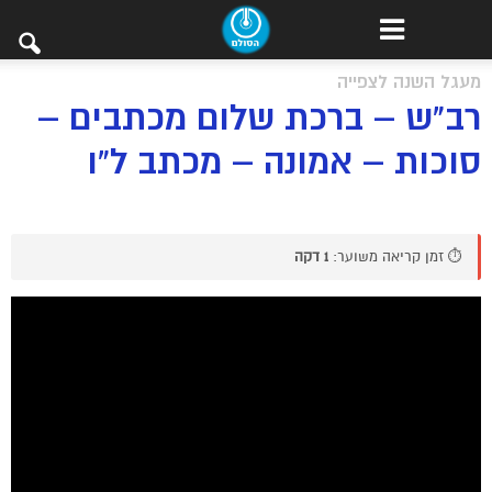
מעגל השנה לצפייה
רב"ש – ברכת שלום מכתבים –
סוכות – אמונה – מכתב ל”ו
⏱️ זמן קריאה משוער:
1 דקה