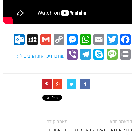
ok.com
MySpace
Gmail
Copy
Messenger
WhatsApp
Email
Twitter
Facebook
Link
Viber
Telegram
Skype
Message
Print
שתפו וזכו את הרבים (-:
המאמר הבא
מאמר קודם
פניני החכמה - האם הזוהר מדבר
חג הסוכות