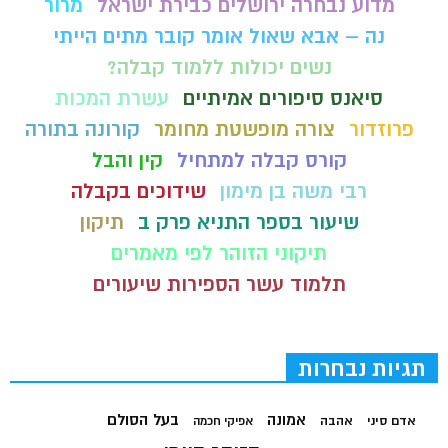
מדוע נבחרה ירושלים כבירת ישראל
מרור
נה – אבא שאול אומר קובר מתים הייתי
נשים יכולות ללמוד קבלה?
סיאנס סיפורים אמיתיים
עשרת המכות
פרוזדור
צורה מופשטת מחומר
קורונה בתורה
קורס קבלה למתחיל
קין והבל
רבי משה בן מימון
שידוכים בקבלה
שיעור בספר התניא פרק ב
תיקון
תיקוני הזוהר לפי מאמרים
תלמוד עשר הספירות שיעורים
תגיות נבחרות
בעל הסולם
אמונה
אדם סיני
אהבה
אפיקי חכמה