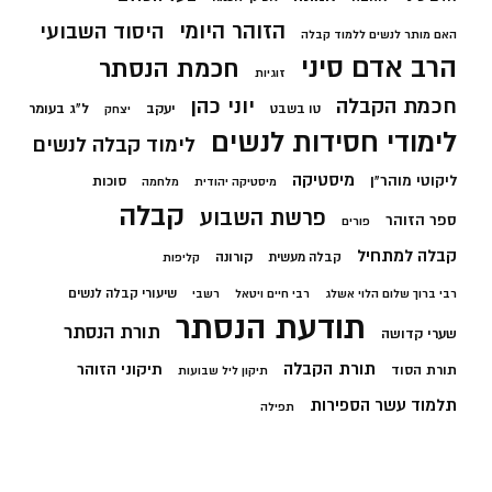
הזוהר היומי
היסוד השבועי
האם מותר לנשים ללמוד קבלה
הרב אדם סיני
חכמת הנסתר
זוגיות
חכמת הקבלה
יוני כהן
יעקב
ל"ג בעומר
טו בשבט
יצחק
לימודי חסידות לנשים
לימוד קבלה לנשים
מיסטיקה
ליקוטי מוהר"ן
סוכות
מיסטיקה יהודית
מלחמה
קבלה
פרשת השבוע
ספר הזוהר
פורים
קבלה למתחיל
קורונה
קבלה מעשית
קליפות
שיעורי קבלה לנשים
רבי ברוך שלום הלוי אשלג
רבי חיים ויטאל
רשבי
תודעת הנסתר
תורת הנסתר
שערי קדושה
תורת הקבלה
תיקוני הזוהר
תורת הסוד
תיקון ליל שבועות
תלמוד עשר הספירות
תפילה