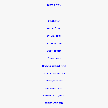
ע
שר ספירות
תורה ומדע
גלגול נשמות
חגים ומועדים
הרב אדם סיני
אחרית הימים
כתבי האר”י
הארי הקדוש ציטוטים
רבי שמעון בר יוחאי
רבי יצחק לוריא
תפיסת המציאות
רבי יעקב אבוחצירא
תת מודע יהדות