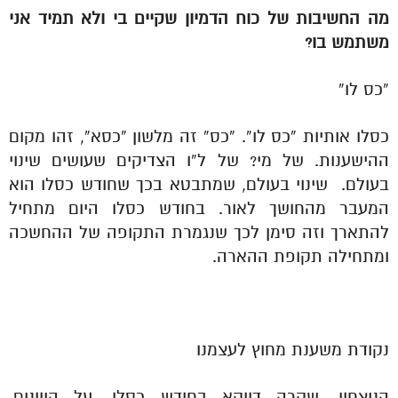
מה החשיבות של כוח הדמיון שקיים בי ולא תמיד אני
משתמש בו?
“כס לו”
כסלו אותיות “כס לו”. “כס” זה מלשון “כסא”, זהו מקום
ההישענות. של מי? של ל”ו הצדיקים שעושים שינוי
בעולם. שינוי בעולם, שמתבטא בכך שחודש כסלו הוא
המעבר מהחושך לאור. בחודש כסלו היום מתחיל
להתארך וזה סימן לכך שנגמרת התקופה של ההחשכה
ומתחילה תקופת ההארה.
נקודת משענת מחוץ לעצמנו
הניצחון, שקרה דווקא בחודש כסלו, על היוונים,