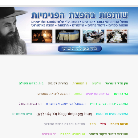
אין מזל לישראל
אלקים
ב המאורות
בחירות לכנסת
בית מדרש הסולם
בני החושך
בריאות תודעתית
גאווה
ההכנה ליציאה ממצרים
המקובל יהודה צבי ברנדויין
המקובל רבי יעקב אבוחצירא
הר הבית והכותל
השפעת סמים על המוח
וְעַבְדּוֹ וַאֲמָתוֹ וְשׁוֹרוֹ וַחֲמֹרוֹ וְכֹל אֲשֶׁר לְרֵעֶךָ.
חיים מאושרים
חכמת האמת
חלל
חסד
חסידות וקבלה פרשת השבוע
חשיבות לימוד תיקוני הזוהר
טו בשבט בקבלה
יב שבטים