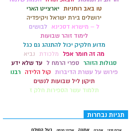
טו באב רוחניות
יארצייט הארי
ירושלים בירת ישראל ויקיפדיה
ל – מישרא דסכינא
לבושים
לימוד זוהר שבועות
מדוע חלקיק יכול להתנהג גם כגל
מה זה חומר אפל
מלכודת
נביא
סגולות הזוהר
ספרי הרמח ל
עד שלא ידע
פירוש על עשרת הדיברות
קול הלידה
רבנו
תיקון ליל שבועות לנשים
תלמוד עשר הספירות חלק ז
תגיות נבחרות
בעל הסולם
אמונה
אדם סיני
אהבה
אפיקי חכמה