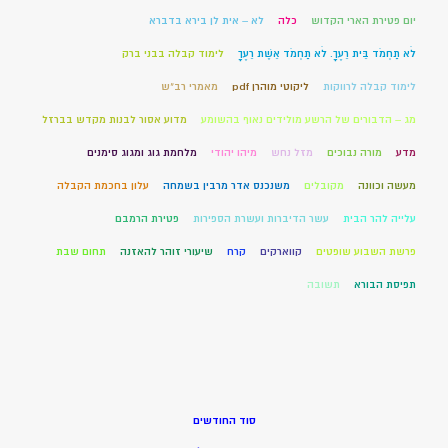
יום פטירת הארי הקדוש
כלה
לא – אית לן בירא בדברא
לֹא תַחְמֹד בֵּית רֵעֶךָ. לֹא תַחְמֹד אֵשֶׁת רֵעֶךָ
לימוד קבלה בבני ברק
לימוד קבלה לרווקות
ליקוטי מוהרן pdf
מאמרי רב"ש
מג – הדבורים של הרשע מולידים נאוף בהשומע
מדוע אסור לבנות מקדש בברזל
מדע
מורה נבוכים
מזל נחש
מיהו יהודי
מלחמת גוג ומגוג סימנים
מעשה וכוונה
מקובלים
משנכנס אדר מרבין בשמחה
עלון בחכמת הקבלה
עלייה להר הבית
עשר הדיברות ועשרת הספירות
פטירת הרמבם
פרשת השבוע שופטים
קווארקים
קרח
שיעורי זוהר להאזנה
תחום שבת
תפיסת הבורא
תשובה
סוד החודשים