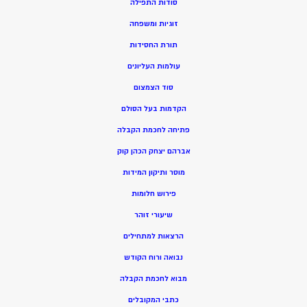
סודות התפילה
זוגיות ומשפחה
תורת החסידות
עולמות העליונים
סוד הצמצום
הקדמות בעל הסולם
פתיחה לחכמת הקבלה
אברהם יצחק הכהן קוק
מוסר ותיקון המידות
פירוש חלומות
שיעורי זוהר
הרצאות למתחילים
נבואה ורוח הקודש
מ
בוא לחכמת הקבלה
כתבי המקובלים