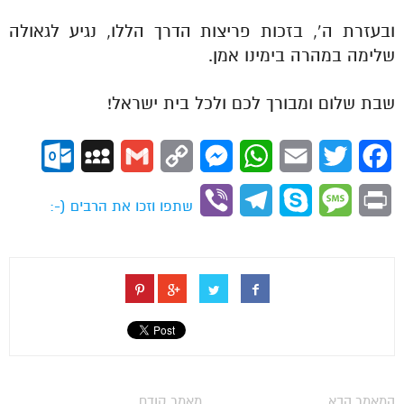
ובעזרת ה’, בזכות פריצות הדרך הללו, נגיע לגאולה
שלימה במהרה בימינו אמן.
שבת שלום ומבורך לכם ולכל בית ישראל!
ok.com
MySpace
Gmail
Copy
Messenger
WhatsApp
Email
Twitter
Facebook
Link
Viber
Telegram
Skype
Message
Print
שתפו וזכו את הרבים (-:
המאמר הבא
מאמר קודם