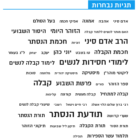
תגיות נבחרות
בעל הסולם
אמונה
אדם סיני
אהבה
אפיקי חכמה
הזוהר היומי
היסוד השבועי
האם מותר לנשים ללמוד קבלה
הרב אדם סיני
חכמת הנסתר
זוגיות
חכמת הקבלה
יוני כהן
יעקב
ל"ג בעומר
טו בשבט
יצחק
לימודי חסידות לנשים
לימוד קבלה לנשים
מיסטיקה
ליקוטי מוהר"ן
סוכות
מיסטיקה יהודית
מלחמה
קבלה
פרשת השבוע
ספר הזוהר
פורים
קבלה למתחיל
קורונה
קבלה מעשית
קליפות
שיעורי קבלה לנשים
רבי ברוך שלום הלוי אשלג
רבי חיים ויטאל
רשבי
תודעת הנסתר
תורת הנסתר
שערי קדושה
תורת הקבלה
תיקוני הזוהר
תורת הסוד
תיקון ליל שבועות
תלמוד עשר הספירות
תפילה