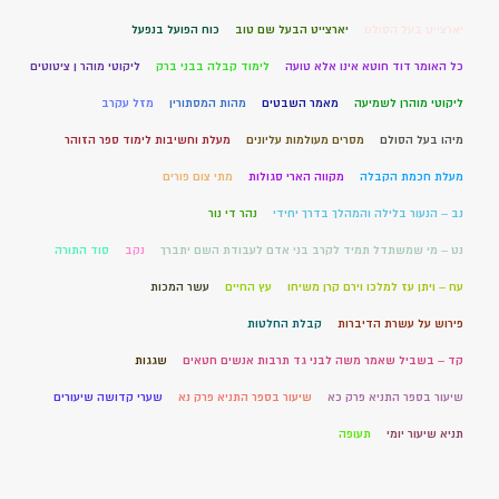
יארצייט בעל הסולם
יארצייט הבעל שם טוב
כוח הפועל בנפעל
כל האומר דוד חוטא אינו אלא טועה
לימוד קבלה בבני ברק
ליקוטי מוהר ן ציטוטים
ליקוטי מוהרן לשמיעה
מאמר השבטים
מהות המסתורין
מזל עקרב
מיהו בעל הסולם
מסרים מעולמות עליונים
מעלת וחשיבות לימוד ספר הזוהר
מעלת חכמת הקבלה
מקווה הארי סגולות
מתי צום פורים
נב – הנעור בלילה והמהלך בדרך יחידי
נהר די נור
נט – מי שמשתדל תמיד לקרב בני אדם לעבודת השם יתברך
נקב
סוד התורה
עח – ויתן עז למלכו וירם קרן משיחו
עץ החיים
עשר המכות
פירוש על עשרת הדיברות
קבלת החלטות
קד – בשביל שאמר משה לבני גד תרבות אנשים חטאים
שגגות
שיעור בספר התניא פרק כא
שיעור בספר התניא פרק נא
שערי קדושה שיעורים
תניא שיעור יומי
תעופה