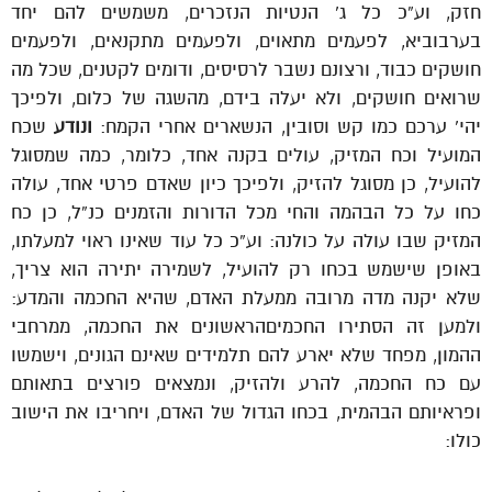
חזק, וע”כ כל ג’ הנטיות הנזכרים, משמשים להם יחד
בערבוביא, לפעמים מתאוים, ולפעמים מתקנאים, ולפעמים
חושקים כבוד, ורצונם נשבר לרסיסים, ודומים לקטנים, שכל מה
שרואים חושקים, ולא יעלה בידם, מהשגה של כלום, ולפיכך
יהי’ ערכם כמו קש וסובין, הנשארים אחרי הקמח:
ונודע
שכח
המועיל וכח המזיק, עולים בקנה אחד, כלומר, כמה שמסוגל
להועיל, כן מסוגל להזיק, ולפיכך כיון שאדם פרטי אחד, עולה
כחו על כל הבהמה והחי מכל הדורות והזמנים כנ”ל, כן כח
המזיק שבו עולה על כולנה: וע”כ כל עוד שאינו ראוי למעלתו,
באופן שישמש בכחו רק להועיל, לשמירה יתירה הוא צריך,
שלא יקנה מדה מרובה ממעלת האדם, שהיא החכמה והמדע:
ולמען זה הסתירו החכמיםהראשונים את החכמה, ממרחבי
ההמון, מפחד שלא יארע להם תלמידים שאינם הגונים, וישמשו
עם כח החכמה, להרע ולהזיק, ונמצאים פורצים בתאותם
ופראיותם הבהמית, בכחו הגדול של האדם, ויחריבו את הישוב
כולו: