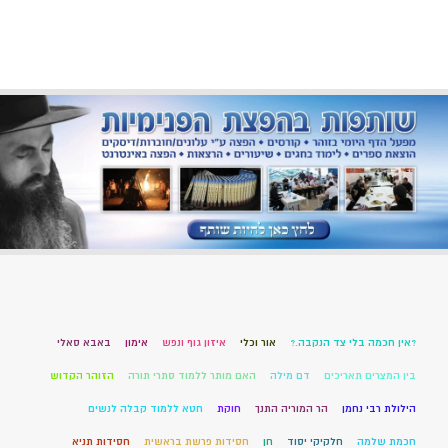
?אין חכמה בלי צד הנקבה.?
אור וכלי
איזון גוף ונפש
אימון
באבא סאלי
בין המצרים תאריכים
דם מילה
האם מותר ללמוד סתרי תורה
הזוהר הקדוש
הילולת רבי נחמן
הר המוריה התנך
חוקת
חטא ללמוד קבלה לנשים
חכמת שלמה
חלקיקי יסוד
חן
חסידות פרשת בראשית
חסידות תניא