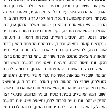
המון עם, עשירים, גבורים, חכמים, דודאי כולם באים מן המון
העם, שהםהדרגה הא’, ע”ד הכל הי’ מן העפר, ואמנם ודאי כל
מעלתה, וזכות קיומהשל העפר, הוא לפי ערך ג’ הסגולות צ. ח.
מדבר, שהיא מוציאה מתוכה: כן ישוער מעלת ההמון עם, כפי
הסגולות שמוציאים מתוכה, דע”כ מתחברים גם המה בצורת פני
אדם: ולמען זה, הטביע השי”ת, בכללות ההמון, ג’ הנטיות,
שנקראים קנאה, ותאוה, וכבוד, שבחמתם מתפתח ההמון דרגה
אחר דרגה, להוציא מקרבו פני אדם שלם: והנה ע”י נטית
התאווה, מוציאים מתוכם את העשירים, שהמובחרים מהם ברצון
חזק, וגם תאוה להם, נמצאים מצטיינים בהשגת העשירות,
שהמה דרגה הראשונה להתפתחות ההמון, ובדומה לדרגת
הצומח, שבכלל מציאות, אשר כח נכרי מושל עליהם, להנטותם
לסגולתם, שהרי כח התאוה במין האדם, כח זר הוא, ומושאל
ממין החי: וע”י נטיית הכבוד, מוציאים מתוכם את הגבורים אנשי
השם, המה המושלים בבית הכנסת, ובעיר וכדומה, שבעלי רצון
החזק שבהם, וגם נטיית הכבוד להם, נמצאים מצטיינים בהשגת
ממשלה, והמה דרגה הב’ להתפתחות ההמון, ובדומה לדרגת מין