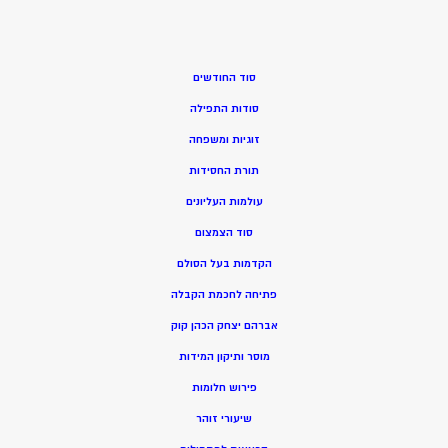
סוד החודשים
סודות התפילה
זוגיות ומשפחה
תורת החסידות
עולמות העליונים
סוד הצמצום
הקדמות בעל הסולם
פתיחה לחכמת הקבלה
אברהם יצחק הכהן קוק
מוסר ותיקון המידות
פירוש חלומות
שיעורי זוהר