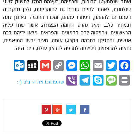
ואחר
שנתמעטו הדורות, וחכמיהם בעצמם החלו לחשוק לשני
שולחנות, לאמור לחיים טובים גם לחומריותם, ולכן נתקרבה
דעתם גם לההמון, ויסחרו עמהם, ומכרו החכמה באתנן זונה
ובמחיר כלב, ומאז נהרס החומה הבצורה, אשר שתו עליה
הראשונים, ויחמסוה להם ההמונים, והפראים, מלאו ידיהם בכח
אנשים, והחזיקו בחכמה ויקרעו אותה, חציה ירשו המנאפים,
וחציה למרצחים, וישימוה לחרפה לדראון עולם, כיום הזה:
ok.com
MySpace
Gmail
Copy
Messenger
WhatsApp
Email
Twitter
Facebook
Link
Viber
Telegram
Skype
Message
Print
שתפו וזכו את הרבים (-: