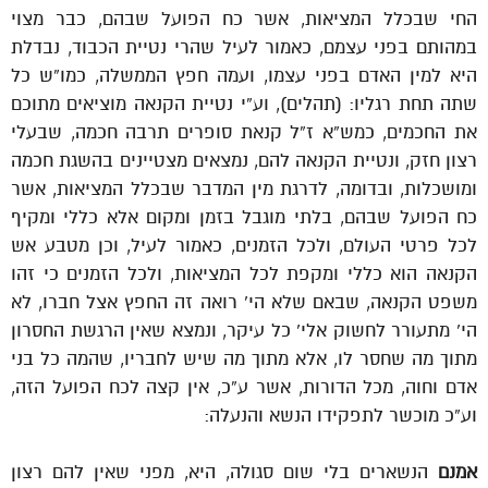
החי שבכלל המציאות, אשר כח הפועל שבהם, כבר מצוי
במהותם בפני עצמם, כאמור לעיל שהרי נטיית הכבוד, נבדלת
היא למין האדם בפני עצמו, ועמה חפץ הממשלה, כמו”ש כל
שתה תחת רגליו: (תהלים), וע”י נטיית הקנאה מוציאים מתוכם
את החכמים, כמש”א ז”ל קנאת סופרים תרבה חכמה, שבעלי
רצון חזק, ונטיית הקנאה להם, נמצאים מצטיינים בהשגת חכמה
ומושכלות, ובדומה, לדרגת מין המדבר שבכלל המציאות, אשר
כח הפועל שבהם, בלתי מוגבל בזמן ומקום אלא כללי ומקיף
לכל פרטי העולם, ולכל הזמנים, כאמור לעיל, וכן מטבע אש
הקנאה הוא כללי ומקפת לכל המציאות, ולכל הזמנים כי זהו
משפט הקנאה, שבאם שלא הי’ רואה זה החפץ אצל חברו, לא
הי’ מתעורר לחשוק אלי’ כל עיקר, ונמצא שאין הרגשת החסרון
מתוך מה שחסר לו, אלא מתוך מה שיש לחבריו, שהמה כל בני
אדם וחוה, מכל הדורות, אשר ע”כ, אין קצה לכח הפועל הזה,
וע”כ מוכשר לתפקידו הנשא והנעלה:
אמנם
הנשארים בלי שום סגולה, היא, מפני שאין להם רצון