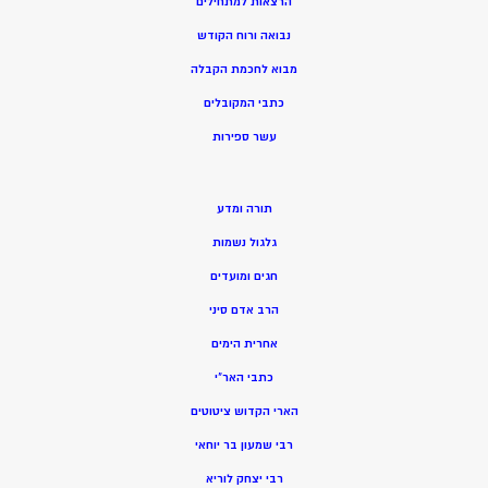
הרצאות למתחילים
נבואה ורוח הקודש
מ
בוא לחכמת הקבלה
כתבי המקובלים
ע
שר ספירות
תורה ומדע
גלגול נשמות
חגים ומועדים
הרב אדם סיני
אחרית הימים
כתבי האר”י
הארי הקדוש ציטוטים
רבי שמעון בר יוחאי
רבי יצחק לוריא