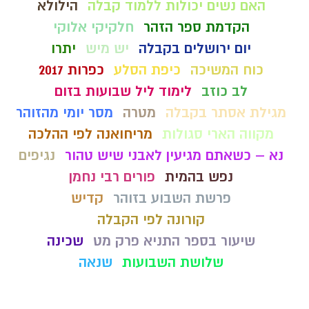
האם נשים יכולות ללמוד קבלה
הילולא
הקדמת ספר הזהר
חלקיקי אלוקי
יום ירושלים בקבלה
יש מיש
יתרו
כוח המשיכה
כיפת הסלע
כפרות 2017
לב כוזב
לימוד ליל שבועות בזום
מגילת אסתר בקבלה
מטרה
מסר יומי מהזוהר
מקווה הארי סגולות
מריחואנה לפי ההלכה
נא – כשאתם מגיעין לאבני שיש טהור
נגיפים
נפש בהמית
פורים רבי נחמן
פרשת השבוע בזוהר
קדיש
קורונה לפי הקבלה
שיעור בספר התניא פרק מט
שכינה
שלושת השבועות
שנאה