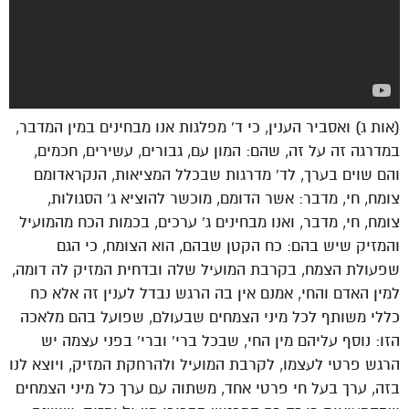
(אות ג) ואסביר הענין, כי ד’ מפלגות אנו מבחינים במין המדבר,
במדרגה זה על זה, שהם: המון עם, גבורים, עשירים, חכמים,
והם שוים בערך, לד’ מדרגות שבכלל המציאות, הנקראדומם
צומח, חי, מדבר: אשר הדומם, מוכשר להוציא ג’ הסגולות,
צומח, חי, מדבר, ואנו מבחינים ג’ ערכים, בכמות הכח מהמועיל
והמזיק שיש בהם: כח הקטן שבהם, הוא הצומח, כי הגם
שפעולת הצמח, בקרבת המועיל שלה ובדחית המזיק לה דומה,
למין האדם והחי, אמנם אין בה הרגש נבדל לענין זה אלא כח
כללי משותף לכל מיני הצמחים שבעולם, שפועל בהם מלאכה
הזו: נוסף עליהם מין החי, שבכל ברי’ וברי’ בפני עצמה יש
הרגש פרטי לעצמו, לקרבת המועיל ולהרחקת המזיק, ויוצא לנו
בזה, ערך בעל חי פרטי אחד, משתוה עם ערך כל מיני הצמחים