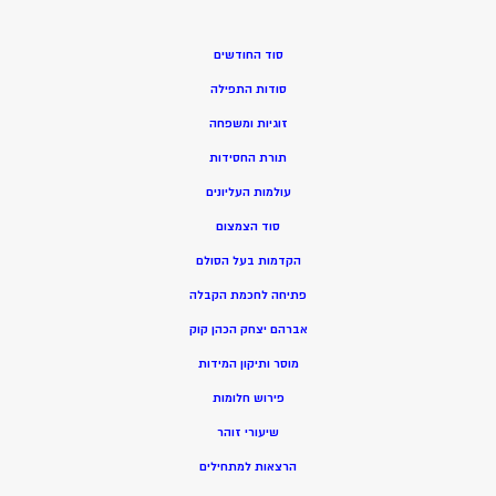
סוד החודשים
סודות התפילה
זוגיות ומשפחה
תורת החסידות
עולמות העליונים
סוד הצמצום
הקדמות בעל הסולם
פתיחה לחכמת הקבלה
אברהם יצחק הכהן קוק
מוסר ותיקון המידות
פירוש חלומות
שיעורי זוהר
הרצאות למתחילים