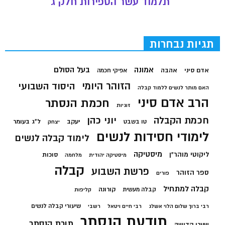
תלמוד עשר הספירות חלק ג
תגיות נבחרות
בעל הסולם
אמונה
אדם סיני
אהבה
אפיקי חכמה
הזוהר היומי
היסוד השבועי
האם מותר לנשים ללמוד קבלה
הרב אדם סיני
חכמת הנסתר
זוגיות
חכמת הקבלה
יוני כהן
יעקב
ל"ג בעומר
טו בשבט
יצחק
לימודי חסידות לנשים
לימוד קבלה לנשים
מיסטיקה
ליקוטי מוהר"ן
סוכות
מיסטיקה יהודית
מלחמה
קבלה
פרשת השבוע
ספר הזוהר
פורים
קבלה למתחיל
קורונה
קבלה מעשית
קליפות
שיעורי קבלה לנשים
רבי ברוך שלום הלוי אשלג
רבי חיים ויטאל
רשבי
תודעת הנסתר
תורת הנסתר
שערי קדושה