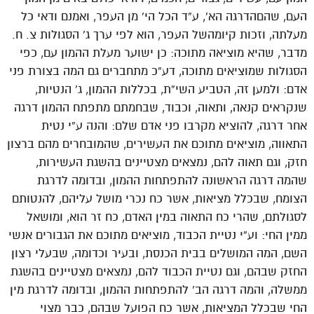
העם, שהםהדרגה הא’, ע”ד הכל הי’ מן העפר, ואמנם ודאי כל
מעלתה, וזכות קיומהשל העפר, הוא לפי ערך ג’ הסגולות צ. ח.
מדבר, שהיא מוציאה מתוכה: כן ישוער מעלת ההמון עם, כפי
הסגולות שמוציאים מתוכה, דע”כ מתחברים גם המה בצורת פני
אדם: ולמען זה, הטביע השי”ת, בכללות ההמון, ג’ הנטיות,
שנקראים קנאה, ותאוה, וכבוד, שבחמתם מתפתח ההמון דרגה
אחר דרגה, להוציא מקרבו פני אדם שלם: והנה ע”י נטית
התאווה, מוציאים מתוכם את העשירים, שהמובחרים מהם ברצון
חזק, וגם תאוה להם, נמצאים מצטיינים בהשגת העשירות,
שהמה דרגה הראשונה להתפתחות ההמון, ובדומה לדרגת
הצומח, שבכלל מציאות, אשר כח נכרי מושל עליהם, להנטותם
לסגולתם, שהרי כח התאוה במין האדם, כח זר הוא, ומושאל
ממין החי: וע”י נטיית הכבוד, מוציאים מתוכם את הגבורים אנשי
השם, המה המושלים בבית הכנסת, ובעיר וכדומה, שבעלי רצון
החזק שבהם, וגם נטיית הכבוד להם, נמצאים מצטיינים בהשגת
ממשלה, והמה דרגה הב’ להתפתחות ההמון, ובדומה לדרגת מין
החי שבכלל המציאות, אשר כח הפועל שבהם, כבר מצוי