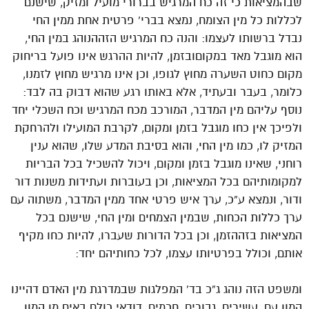
שבהמציאות כי זה כח המרגיש בברורי מועיל ומזיק, שישנם
לכללות כל מין הצומח, נמצא בברי’ פרטית אחת ממין החי
נבדל ברשותו לעצמו: והנה כח המרגיש הזההנוהג במין החי,
הוא מוגבל מאד במקוםובזמן, להיות ההרגש אינו פועל בריחוק
מקום כחוט השערה מחוץ לגופו, וכן אינו מרגיש מחוץ לזמנו,
כלומר, בעבר ובעתיד, אלא באותו רגע שהוא דבוק בה לבד:
נוסף עליהם מין המדבר, המורכב מכח המרגיש וכח השכלי יחד
ולפיכך אין כחו מוגבל בזמן ומקום, לקרבת המועילו ולהרחקת
המזיק לו, כמו מין החי, והוא בסיבת המדע שלו, שהוא ענין
רוחני, שאינו מוגבל בזמן ומקום, ויכול להשכיל בכל הבריות
למקומותיהם בכל המציאות, וכן בעוברות ועתידות משנות דור
ודור, ונמצא ע”כ, ערך איש פרטי אחד ממין המדבר, משתוה עם
ערך כללות הכחות, שבמין הצמחים ומין החי, שישנם בכל
המציאות בזההזמן, וכן בכל הדורות שעברו, להיות כחו מקיף
אותם, וכולל בפרטיותו עצמו, לכל כחותיהם יחד:
ומשפט הזה נוהג ג”כ בד’ המפלגות שבמדרגת מין האדם דהיינו
המון עם, עשירים, גבורים, חכמים, דודאי כולם באים מן המון