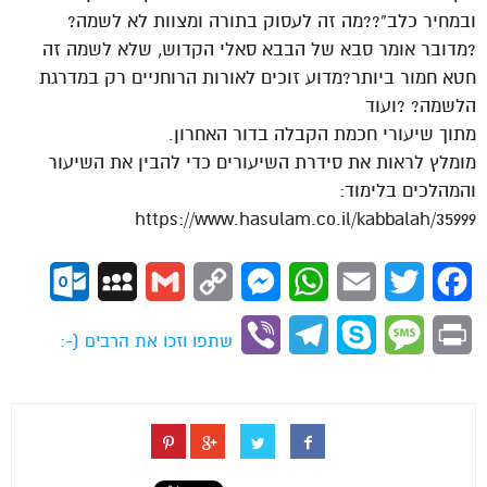
ובמחיר כלב”??מה זה לעסוק בתורה ומצוות לא לשמה?
?מדובר אומר סבא של הבבא סאלי הקדוש, שלא לשמה זה
חטא חמור ביותר?מדוע זוכים לאורות הרוחניים רק במדרגת
הלשמה? ?ועוד
מתוך שיעורי חכמת הקבלה בדור האחרון.
מומלץ לראות את סידרת השיעורים כדי להבין את השיעור
והמהלכים בלימוד:
https://www.hasulam.co.il/kabbalah/35999
ok.com
MySpace
Gmail
Copy
Messenger
WhatsApp
Email
Twitter
Facebook
Link
Viber
Telegram
Skype
Message
Print
שתפו וזכו את הרבים (-: