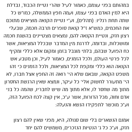
במהותם בפני עצמם, כאמור לעיל שהרי נטיית הכבוד, נבדלת
היא למין האדם בפני עצמו, ועמה חפץ הממשלה, כמו”ש כל
שתה תחת רגליו: (תהלים), וע”י נטיית הקנאה מוציאים מתוכם
את החכמים, כמש”א ז”ל קנאת סופרים תרבה חכמה, שבעלי
רצון חזק, ונטיית הקנאה להם, נמצאים מצטיינים בהשגת חכמה
ומושכלות, ובדומה, לדרגת מין המדבר שבכלל המציאות, אשר
כח הפועל שבהם, בלתי מוגבל בזמן ומקום אלא כללי ומקיף
לכל פרטי העולם, ולכל הזמנים, כאמור לעיל, וכן מטבע אש
הקנאה הוא כללי ומקפת לכל המציאות, ולכל הזמנים כי זהו
משפט הקנאה, שבאם שלא הי’ רואה זה החפץ אצל חברו, לא
הי’ מתעורר לחשוק אלי’ כל עיקר, ונמצא שאין הרגשת החסרון
מתוך מה שחסר לו, אלא מתוך מה שיש לחבריו, שהמה כל בני
אדם וחוה, מכל הדורות, אשר ע”כ, אין קצה לכח הפועל הזה,
וע”כ מוכשר לתפקידו הנשא והנעלה:
אמנם הנשארים בלי שום סגולה, היא, מפני שאין להם רצון
חזק, וע”כ כל ג’ הנטיות הנזכרים, משמשים להם יחד