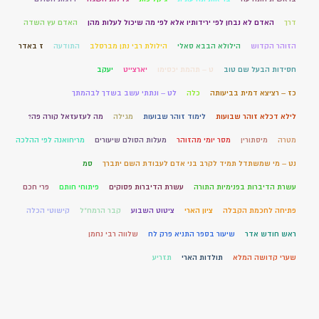
דרך
האדם לא נבחן לפי ירידותיו אלא לפי מה שיכול לעלות מהן
האדם עץ השדה
הזוהר הקדוש
הילולא הבבא סאלי
הילולת רבי נתן מברסלב
התודעה
ז באדר
חסידות הבעל שם טוב
ט – תהמת יכסימו
יארצייט
יעקב
כז – רציצא דמית בביעותה
כלה
לט – ונתתי עשב בשדך לבהמתך
לילא דכלא זוהר שבועות
לימוד זוהר שבועות
מגילה
מה לעזעזאל קורה פה?
מטרה
מיסתורין
מסר יומי מהזוהר
מעלות הסולם שיעורים
מריחואנה לפי ההלכה
נט – מי שמשתדל תמיד לקרב בני אדם לעבודת השם יתברך
סמ
עשרת הדיברות בפנימיות התורה
עשרת הדיברות פסוקים
פיתוחי חותם
פרי חכם
פתיחה לחכמת הקבלה
ציון הארי
ציטוט השבוע
קבר הרמח"ל
קישוטי הכלה
ראש חודש אדר
שיעור בספר התניא פרק לח
שלווה רבי נחמן
שערי קדושה המלא
תולדות הארי
תזריע