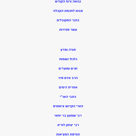
נבואה ורוח הקודש
מ
בוא לחכמת הקבלה
כתבי המקובלים
ע
שר ספירות
תורה ומדע
גלגול נשמות
חגים ומועדים
הרב אדם סיני
אחרית הימים
כתבי האר”י
הארי הקדוש ציטוטים
רבי שמעון בר יוחאי
רבי יצחק לוריא
תפיסת המציאות