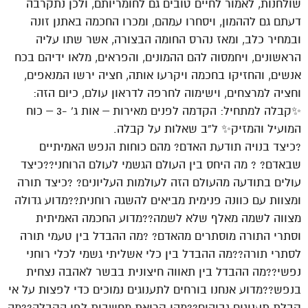
שולחנות, לאמור לחיים טובים גם לחומריותם, ולכן נתקרבה
דעתם גם לההמון, ויסחרו עמהם, ומכרו החכמה באתנן זונה
ובמחיר כלב, ומאז נהרס החומה הבצורה, אשר שתו עליה
הראשונים, ויחמסוה להם ההמונים, והפראים, מלאו ידיהם בכח
אנשים, והחזיקו בחכמה ויקרעו אותה, חציה ירשו המנאפים,
וחציה למרצחים, וישימוה לחרפה לדראון עולם, כיום הזה:
✨קבלה למתחיל: הקדמה לפנים מאירות – אות ג’ -3 – כוח
המועיל והמזיק✨ ל”ב שאלות על קבלה.
?כיצד בנויה תודעת האדם? מהם כוחות הנפש האמיתיים
שבאדם? ? מה היחס בין העולם הגשמי לעולם הרוחני??כיצד
עולים בתודעה מהעולם הזה לעולמות העליונים? ?כיצד תורה
ומצוות עם כוונה פנימית מביאים להשגה רוחנית??מדוע גדולה
מצווה לשמה מאלף שלא לשמה??מדוע החכמה האמיתית
וסתרי התורה מוסתרים מהאדם? ?מה ההבדל בין טעמי תורה
לסתרי תורה??מה ההבדל בין כלי אשליתי גשמי לכלי רוחני
נפשי??מה ההבדל בין תאווה חיצונית בבשר לאהבה נצחית
בנפש??מדוע אנחנו בורחים לתענוגים נמוכים כדי לפצות על אי
קבלת תענוגים גבוהים??מהי קריאת מחשבות לפי הקבלה??מה