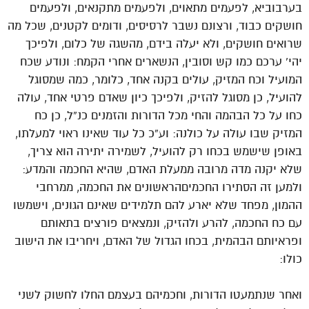
בערבוביא, לפעמים מתאוים, ולפעמים מתקנאים, ולפעמים
חושקים כבוד, ורצונם נשבר לרסיסים, ודומים לקטנים, שכל מה
שרואים חושקים, ולא יעלה בידם, מהשגה של כלום, ולפיכך
יהי’ ערכם כמו קש וסובין, הנשארים אחרי הקמח: ונודע שכח
המועיל וכח המזיק, עולים בקנה אחד, כלומר, כמה שמסוגל
להועיל, כן מסוגל להזיק, ולפיכך כיון שאדם פרטי אחד, עולה
כחו על כל הבהמה והחי מכל הדורות והזמנים כנ”ל, כן כח
המזיק שבו עולה על כולנה: וע”כ כל עוד שאינו ראוי למעלתו,
באופן שישמש בכחו רק להועיל, לשמירה יתירה הוא צריך,
שלא יקנה מדה מרובה ממעלת האדם, שהיא החכמה והמדע:
ולמען זה הסתירו החכמיםהראשונים את החכמה, ממרחבי
ההמון, מפחד שלא יארע להם תלמידים שאינם הגונים, וישמשו
עם כח החכמה, להרע ולהזיק, ונמצאים פורצים בתאותם
ופראיותם הבהמית, בכחו הגדול של האדם, ויחריבו את הישוב
כולו:
ואחר שנתמעטו הדורות, וחכמיהם בעצמם החלו לחשוק לשני