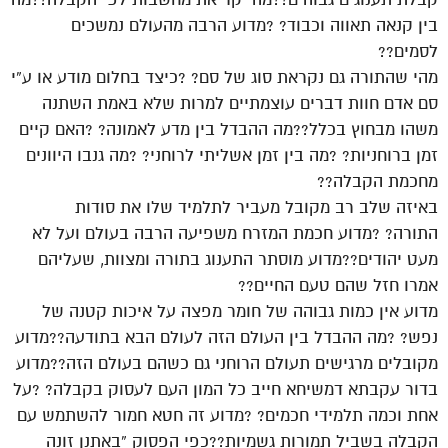
בין קנאה תאווה וכבוד? ?מדוע הרבה מהעולם נמשכים
לסמים??
מהי שהתורה גם נקראת סוג של סם? ?כיצד בחלום מודע או ע”י
סם אדם חוות דברים עוצמתיים למרות שלא באמת השתנה
משהו מבחוץ בכלל??מה ההבדל בין מדע לאמונה? ?האם קיים
זמן ברוחניות? ?מה בין זמן אשליתי לרוחני? ?מה גנבו היוונים
מחכמת הקבלה??
באיזה שלב רב מקובל מעביר לתלמיד שלו את סודות
התורה? ?מדוע חכמת המזרח משפיעה הרבה בעולם ועל לא
מעט יהודים??מדוע מוסתר התענוג בתורה ומצוות, שעליהם
אמרו חזל שהם טעם החיים??
מדוע אין כמות גבוהה של חומר מפצה על איכות קטנה של
נפש? ?מה ההבדל בין העולם הזה לעולם הבא בתודעה??מדוע
מקובלים מרגישים תעולם הרוחני גם כשהם בעולם הזה??מדוע
בדור עקבתא דמשיחא חייב כל המון העם לעסוק בקבלה? ?על
אחת וכמה תלמידי חכמים? ?מדוע זה חטא חמור להשתמש עם
הקבלה בשביל תמורות גשמיות??כפי הפסוק “באתנן זונה