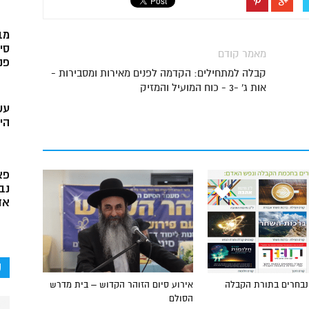
מב
סי
מאמר קודם
פני
קבלה למתחילים: הקדמה לפנים מאירות ומסבירות -
אות ג' -3 - כוח המועיל והמזיק
עש
הי
פא
נב
אד
ק
 נבחרים בתורת הקבלה
אירוע סיום הזוהר הקדוש – בית מדרש
הסולם