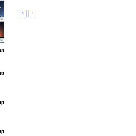
מג
סמ
קו
קו