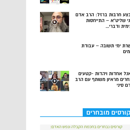
צע חרבות ברזל: הרב אדם
ני שליט”א – התייחסות
מית ודברי...
רת ימי תשובה – עבודת
מים
נל אחדות ויהדות -קטעים
חרים מראיון משותף עם הרב
ם סיני
ורסים מובחרים