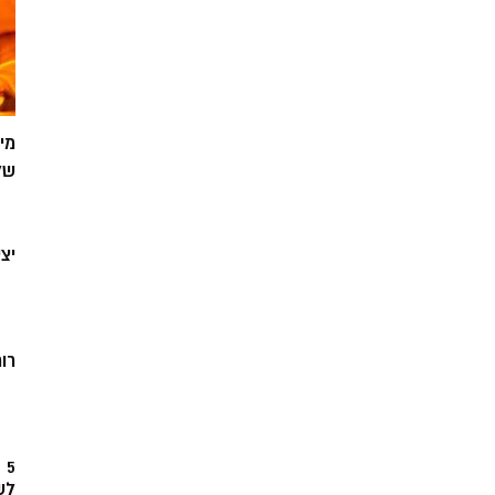
מי
של
יצ
רוח
5
לש