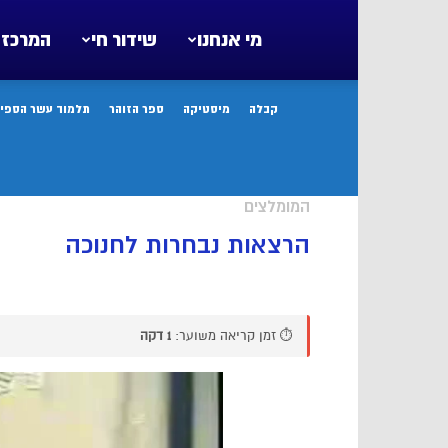
מי אנחנו
שידור חי
המרכז 
קבלה
מיסטיקה
ספר הזוהר
תלמוד עשר הספיר
המומלצים
הרצאות נבחרות לחנוכה
⏱️ זמן קריאה משוער:
1 דקה