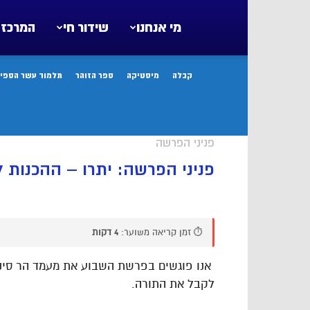
מי אנחנו
שידור חי
המרכז 
קבלה
מיסטיקה
ספר הזוהר
תלמוד עשר הספיר
פניני הפרשה
פניני הפרשה: יתרו – ההכנות
⏱️ זמן קריאה משוער:
4 דקות
אנו פוגשים בפרשת השבוע את מעמד הר סיני. 
לקבל את התורה.