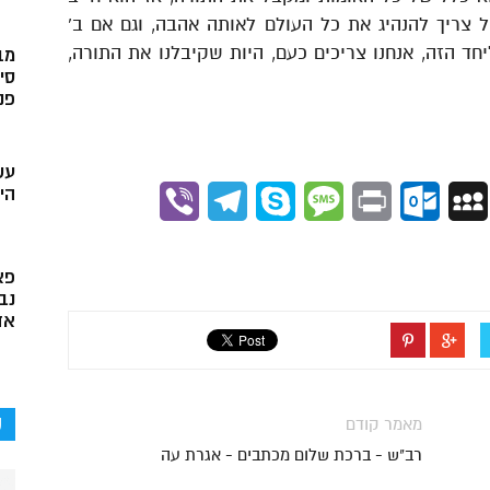
 צריך להנהיג את כל העולם לאותה אהבה, וגם אם ב’
יחד הזה, אנחנו צריכים כעם, היות שקיבלנו את התורה,
מב
סי
פני
עש
הי
Viber
Telegram
Skype
Message
Outlook.com
Print
MySpace
Gmai
פא
נב
אד
ק
מאמר קודם
רב"ש - ברכת שלום מכתבים - אגרת עה