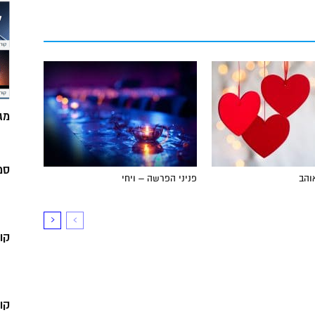
מג
סמ
והב
פניני הפרשה – ויחי
קו
קו