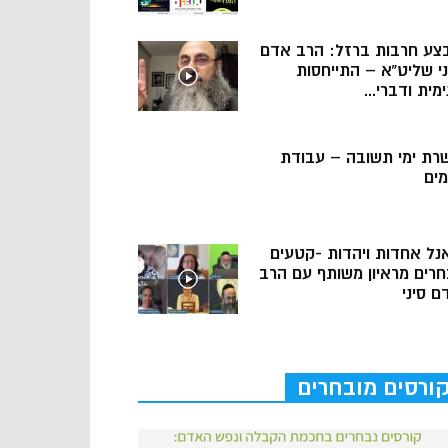
צע חרבות ברזל: הרב אדם
ני שליט”א – התייחסות
מית ודברי...
רת ימי תשובה – עבודת
מים
נל אחדות ויהדות -קטעים
חרים מראיון משותף עם הרב
ם סיני
ורסים מובחרים