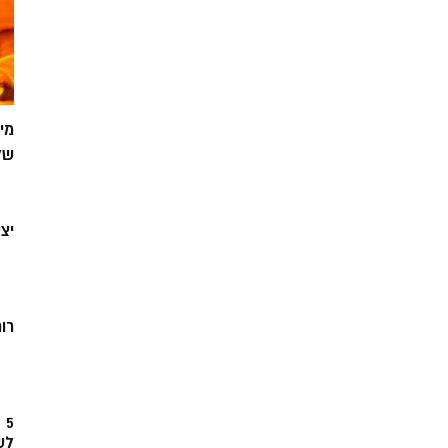
מי
של
יצ
רוח
5
לש