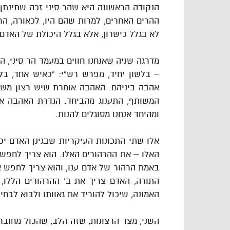
הנקודה הראשונה היא שהר סיני זכה שתינתן 
ההרים האחרים, למרות שהם היו, לכאורה, הרי
לא בגלל כישרון, אלא בגלל היכולת של האדם
מדרגה שניה שאנחנו חווים במעמד הר סיני, הי
– בלשון יחיד, מפרש רש”י: “כאיש אחד, בלב
אהבה ביניהם. האהבה אומרת שיש רצון משו
המשותף, התענוג מהביחד. הגדרת האהבה אי
ומהיחד אנחנו מסוגלים להנות.
אלו שתי התכונות העיקריות שבגינן האדם י
האלו – את ההרהורים האלו. הוא צריך לחפש מ
באמת הרהור של אדם ענו, והוא צריך לחפש
התורה, האדם צריך את ב’ ההרהורים הללו,
האמונה, שיכול להוריד את גאוותו ולבוא לבחי
השני, מצד הרצונות, שזה הלב, שהכול מחובר ל