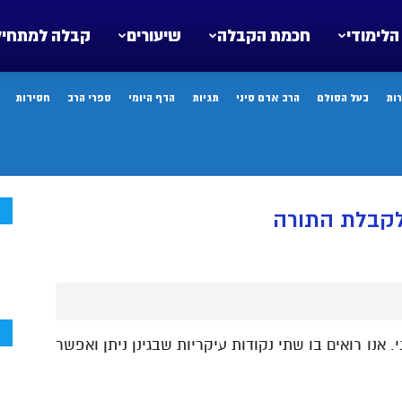
הלימודי
חכמת הקבלה
שיעורים
קבלה למתחיל
ות
בעל הסולם
הרב אדם סיני
תגיות
הדף היומי
ספרי הרב
חסידות
ח
 לקבלת התורה
ח
אנו רואים בו שתי נקודות עיקריות שבגינן ניתן ואפשר