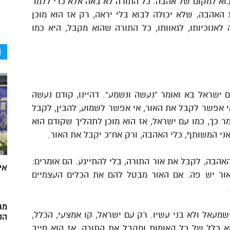
וא למקום של אהבה. כל התורה לא באה אלא כדי ללמד
האהבה, שלא יכולה לבוא בלי יראה, רק אז הוא מוכן
אנוכיותו, לגאוותו, כל התורה שהוא מקבל, היא כמו
ה
 ישראל בא ואומר “נעשה ונשמע”. דהיינו, קודם נעשה
אי אפשר לקבל את האור, אי אפשר לשמוע, להבין, לקבל
ר כך, כמו עם ישראל, אז הוא מוכן לתהליך שקודם הוא
אני המשותף, כלי האהבה, ורק אח”כ יקבל את האור.
אהבה, לקבל את אור התורה, בלי להתייגע. הם אומרים:
אי
אור יש פה. אם האור מבטל להם את הכלים העצמיים
מג
שמעאל ולא בני עשיו. רק עם ישראל, קו אמצעי, הכלל,
הק
א כלל של כל האומות ומקבל את התורה, אז הוא חייב