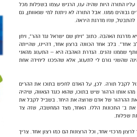
עליו התורה היות שהיה ענו, הרגיש עצמו בשפלות מכל
ם גבוהים ממנו. אבל התורה לא ניתנת למי שגאוותן, גם
 להתבטל, שזו מדרגת היראה.
א מדרגת האהבה. כתוב “ויחן שם ישראל נגד ההר”, ויחן
 אחד”. בלב אחד הכוונה ברצון אחד, דהיינו, שהייתה
תף שממנו נהנים. הגדרת האהבה היא – התענוג מהאני
נה שהשני גורם לי לתענוג, אלא שהפכנו ליחידה אחת
כול לקבל תורה. לכן, על האדם לחפש בתוכו את ההרים
הו אותו הרהור שיש בתוכו, שהוא כנגד הגאווה, שיהיה
 את ההרהור של אדם שרוצה את היחד. בשביל לקבל את
 את ב’ התכונות הללו. האחד, מצד המחשבה, שזה צד
נת שפלות.
רצון מרכזי אחד, וכל הרצונות הם כמו רצון אחד. צריך