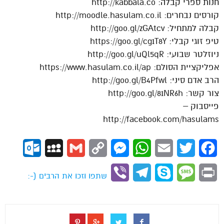
חנות ספרי קבלה: http://kabbala.co
קורסים נבחרים: http://moodle.hasulam.co.il
קבלה למתחיל: http://goo.gl/zGAtcv
טיפ זוגי קבלי: https://goo.gl/cg1T8Y
ניוזלטר שבועי: http://goo.gl/uQl5qR
אפליקציית הסולם: https://www.hasulam.co.il/ap
הרב אדם סיני: http://goo.gl/B4Pfwl
צור קשר: http://goo.gl/81NR6h
פייסבוק –
http://facebook.com/hasulams
ok.com
MySpace
Gmail
Copy
Messenger
WhatsApp
Email
Twitter
Facebook
Link
Viber
Telegram
Skype
Message
Print
שתפו וזכו את הרבים (-: