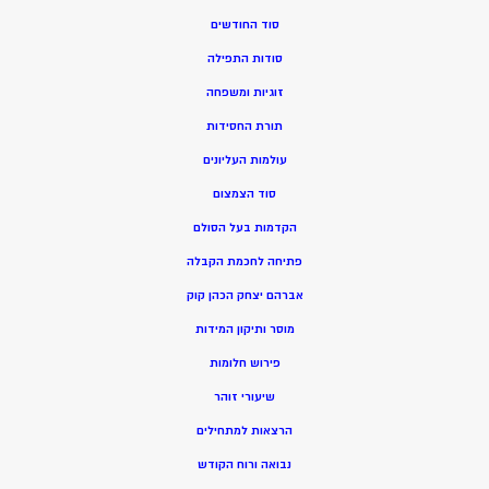
סוד החודשים
סודות התפילה
זוגיות ומשפחה
תורת החסידות
עולמות העליונים
סוד הצמצום
הקדמות בעל הסולם
פתיחה לחכמת הקבלה
אברהם יצחק הכהן קוק
מוסר ותיקון המידות
פירוש חלומות
שיעורי זוהר
הרצאות למתחילים
נבואה ורוח הקודש