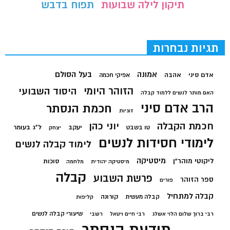
תיקון לילה שבועות
תפוח בדבש
תגיות נבחרות
בעל הסולם
אמונה
אדם סיני
אהבה
אפיקי חכמה
הזוהר היומי
היסוד השבועי
האם מותר לנשים ללמוד קבלה
הרב אדם סיני
חכמת הנסתר
זוגיות
חכמת הקבלה
יוני כהן
יעקב
ל"ג בעומר
טו בשבט
יצחק
לימודי חסידות לנשים
לימוד קבלה לנשים
מיסטיקה
ליקוטי מוהר"ן
סוכות
מיסטיקה יהודית
מלחמה
קבלה
פרשת השבוע
ספר הזוהר
פורים
קבלה למתחיל
קורונה
קבלה מעשית
קליפות
שיעורי קבלה לנשים
רבי ברוך שלום הלוי אשלג
רבי חיים ויטאל
רשבי
תודעת הנסתר