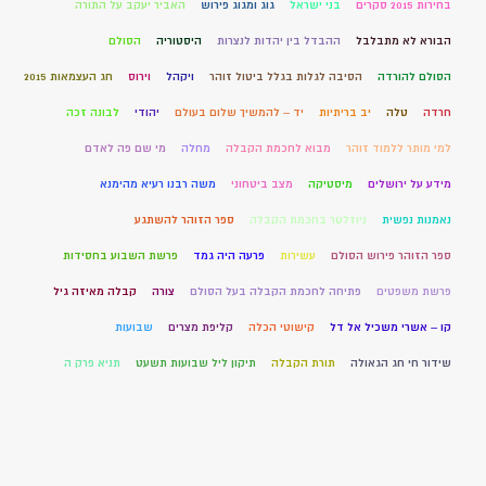
בחירות 2015 סקרים
בני ישראל
גוג ומגוג פירוש
האביר יעקב על התורה
הבורא לא מתבלבל
ההבדל בין יהדות לנצרות
היסטוריה
הסולם
הסולם להורדה
הסיבה לגלות בגלל ביטול זוהר
ויקהל
וירוס
חג העצמאות 2015
חרדה
טלה
יב בריתיות
יד – להמשיך שלום בעולם
יהודי
לבונה זכה
למי מותר ללמוד זוהר
מבוא לחכמת הקבלה
מחלה
מי שם פה לאדם
מידע על ירושלים
מיסטיקה
מצב ביטחוני
משה רבנו רעיא מהימנא
נאמנות נפשית
ניוזלטר בחכמת הקבלה
ספר הזוהר להשתגע
ספר הזוהר פירוש הסולם
עשירות
פרעה היה גמד
פרשת השבוע בחסידות
פרשת משפטים
פתיחה לחכמת הקבלה בעל הסולם
צורה
קבלה מאיזה גיל
קו – אשרי משכיל אל דל
קישוטי הכלה
קליפת מצרים
שבועות
שידור חי חג הגאולה
תורת הקבלה
תיקון ליל שבועות תשעט
תניא פרק ה