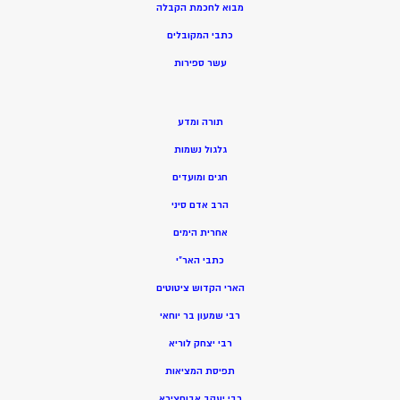
מ
בוא לחכמת הקבלה
כתבי המקובלים
ע
שר ספירות
תורה ומדע
גלגול נשמות
חגים ומועדים
הרב אדם סיני
אחרית הימים
כתבי האר”י
הארי הקדוש ציטוטים
רבי שמעון בר יוחאי
רבי יצחק לוריא
תפיסת המציאות
רבי יעקב אבוחצירא