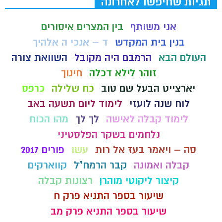
תגיות שחיפשו לאחרונה
אני משותף
בין המצרים איסורים
בנין בית המקדש
ד – אנכי ה אלהיך
העולם הבא
הרמבם היה מקובל
השוואת צורה
זוהר לילא דכלה
חינוך
יארצייט הבעל שם טוב
כח שלילה
כרפס
לוח שנה לועזי
לימוד ליום תשעה באב
לימוד קבלה לאישה
לך לך
מהו הכוח
נלחמים בשקר הפלסטיני
סה – ויאמר בעז אל רות
עשו
פורים 2017
קבלה ואמונה
קבר הרמח"ל
קווארקים
קיצור ליקוטי מוהרן
רצונות קבלה
שיעור בספר התניא פרק ח
שיעור בספר התניא פרק מב