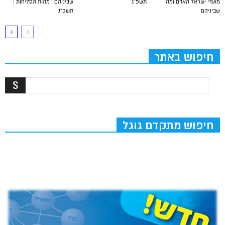
מועדי ישראל האדם ומה
תשפ”ג
שביניהם | מהות הסליחות |
שביניהם
תשפ”ג
חיפוש באתר
חיפוש מתקדם גוגל