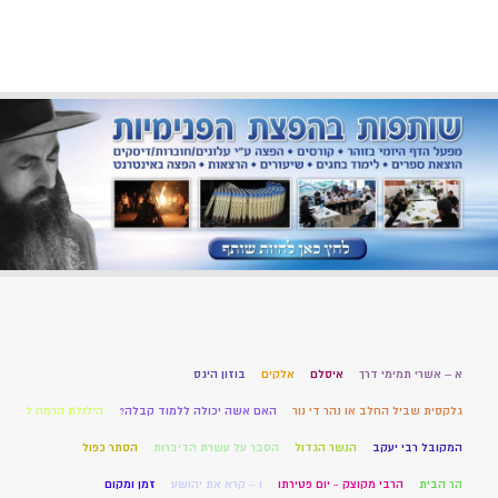
א – אשרי תמימי דרך
איסלם
אלקים
בוזון היגס
גלקסית שביל החלב או נהר די נור
האם אשה יכולה ללמוד קבלה?
הילולת הרמח ל
המקובל רבי יעקב
הנשר הגדול
הסבר על עשרת הדיברות
הסתר כפול
הר הבית
הרבי מקוצק - יום פטירתו
ו – קרא את יהושע
זמן ומקום