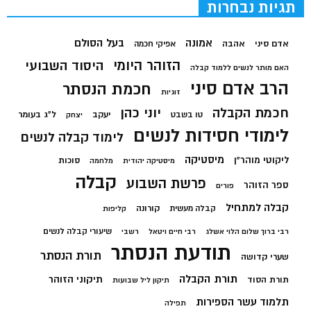
תגיות נבחרות
בעל הסולם
אמונה
אדם סיני
אהבה
אפיקי חכמה
הזוהר היומי
היסוד השבועי
האם מותר לנשים ללמוד קבלה
הרב אדם סיני
חכמת הנסתר
זוגיות
חכמת הקבלה
יוני כהן
יעקב
ל"ג בעומר
טו בשבט
יצחק
לימודי חסידות לנשים
לימוד קבלה לנשים
מיסטיקה
ליקוטי מוהר"ן
סוכות
מיסטיקה יהודית
מלחמה
קבלה
פרשת השבוע
ספר הזוהר
פורים
קבלה למתחיל
קורונה
קבלה מעשית
קליפות
שיעורי קבלה לנשים
רבי ברוך שלום הלוי אשלג
רבי חיים ויטאל
רשבי
תודעת הנסתר
תורת הנסתר
שערי קדושה
תורת הקבלה
תיקוני הזוהר
תורת הסוד
תיקון ליל שבועות
תלמוד עשר הספירות
תפילה