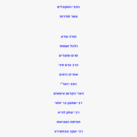
כתבי המקובלים
ע
שר ספירות
תורה ומדע
גלגול נשמות
חגים ומועדים
הרב אדם סיני
אחרית הימים
כתבי האר”י
הארי הקדוש ציטוטים
רבי שמעון בר יוחאי
רבי יצחק לוריא
תפיסת המציאות
רבי יעקב אבוחצירא