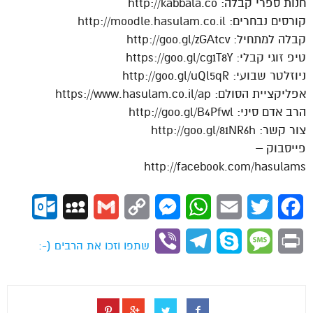
חנות ספרי קבלה: http://kabbala.co
קורסים נבחרים: http://moodle.hasulam.co.il
קבלה למתחיל: http://goo.gl/zGAtcv
טיפ זוגי קבלי: https://goo.gl/cg1T8Y
ניוזלטר שבועי: http://goo.gl/uQl5qR
אפליקציית הסולם: https://www.hasulam.co.il/ap
הרב אדם סיני: http://goo.gl/B4Pfwl
צור קשר: http://goo.gl/81NR6h
פייסבוק –
http://facebook.com/hasulams
ok.com
MySpace
Gmail
Copy
Messenger
WhatsApp
Email
Twitter
Facebook
Link
Viber
Telegram
Skype
Message
Print
שתפו וזכו את הרבים (-: