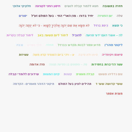
חזרה בתשובה
חטא ללמוד קבלה לנשים
חיסון רוחני לקורונה
חלקיקי אלוקי
טלה
יום הפטירה
יחיד בדורו - מרן האר"י החי - בעל הסולם זצ"ל
יסורים
כי תשא
כיפת ברזל
לֹא תִשָּׂא אֶת שֵׁם יְהוָה אֱלֹהֶיךָ לַשָּׁוְא - כִּי לֹא יְנַקֶּה יְהֹוָה
לה – אשרי העם ידעי תרועה
להוביל
לימוד ליום תשעה באב
לימוד קבלה בקריות
ליקוטי מוהר"ן
מדוע אסור לבנות מקדש בברזל
מחלה
מלך מצרים
נגבה
סיאנס ויקיפדיה
סימן ולא סיבה
ע – ויהי ביום השמיני קרא משה
עשירות
עשר הדיברות בחסידות
פה – פוסעים בו פסיעה קטנה
פרה אדומה
צום גדליהו תשעט
קבלה מעשית
קטנות
קיום המצוות
שידוכים ללומדי קבלה
שערי קדושה שער ד
תהילים לציון בעל הסולם
תיקוני הזוהר מאמרים- הקדמה
תענית אסתר