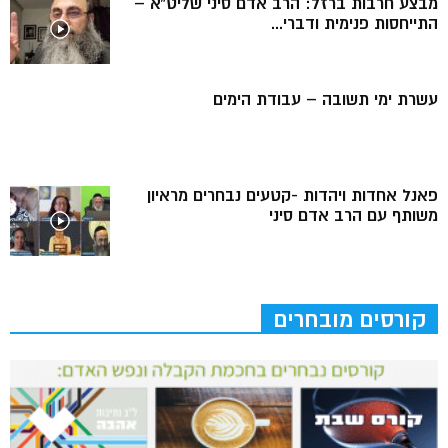
מבצע חרבות ברזל: הרב אדם סיני שליט”א –
התייחסות פנימית ודברי...
עשרת ימי תשובה – עבודת הימים
פאנל אחדות ויהדות -קטעים נבחרים מראיון
משותף עם הרב אדם סיני
קורסים מובחרים