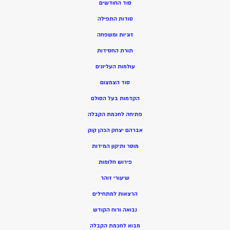
סוד החודשים
סודות התפילה
זוגיות ומשפחה
תורת החסידות
עולמות העליונים
סוד הצמצום
הקדמות בעל הסולם
פתיחה לחכמת הקבלה
אברהם יצחק הכהן קוק
מוסר ותיקון המידות
פירוש חלומות
שיעורי זוהר
הרצאות למתחילים
נבואה ורוח הקודש
מ
בוא לחכמת הקבלה