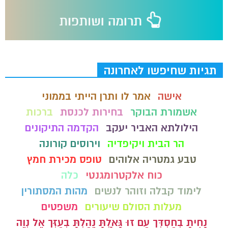
תגיות שחיפשו לאחרונה
אישה
אמר לו ותרן הייתי בממוני
אשמורת הבוקר
בחירות לכנסת
ברכות
הילולתא האביר יעקב
הקדמה התיקונים
הר הבית ויקיפדיה
וירוסים קורונה
טבע גמטריה אלוהים
טופס מכירת חמץ
כוח אלקטרומגנטי
כלה
לימוד קבלה וזוהר לנשים
מהות המסתורין
מעלות הסולם שיעורים
משפטים
נָחִיתָ בְחַסְדְּךָ עַם זוּ גָּאָלְתָּ נֵהַלְתָּ בְעָזְּךָ אֶל נְוֵה