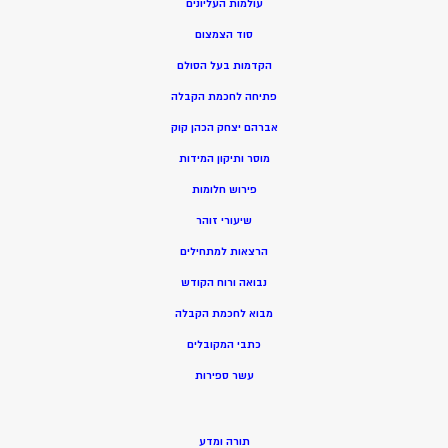
עולמות העליונים
סוד הצמצום
הקדמות בעל הסולם
פתיחה לחכמת הקבלה
אברהם יצחק הכהן קוק
מוסר ותיקון המידות
פירוש חלומות
שיעורי זוהר
הרצאות למתחילים
נבואה ורוח הקודש
מ
בוא לחכמת הקבלה
כתבי המקובלים
ע
שר ספירות
תורה ומדע