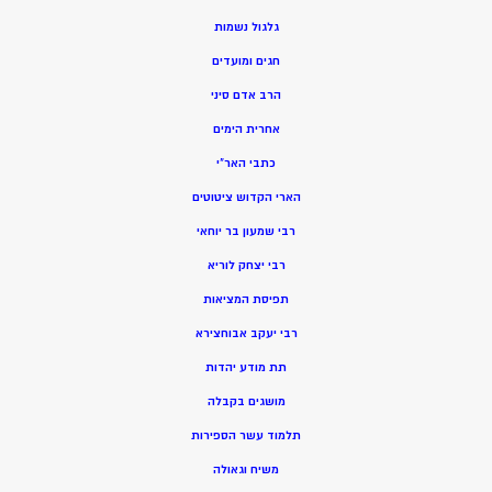
גלגול נשמות
חגים ומועדים
הרב אדם סיני
אחרית הימים
כתבי האר”י
הארי הקדוש ציטוטים
רבי שמעון בר יוחאי
רבי יצחק לוריא
תפיסת המציאות
רבי יעקב אבוחצירא
תת מודע יהדות
מושגים בקבלה
תלמוד עשר הספירות
משיח וגאולה