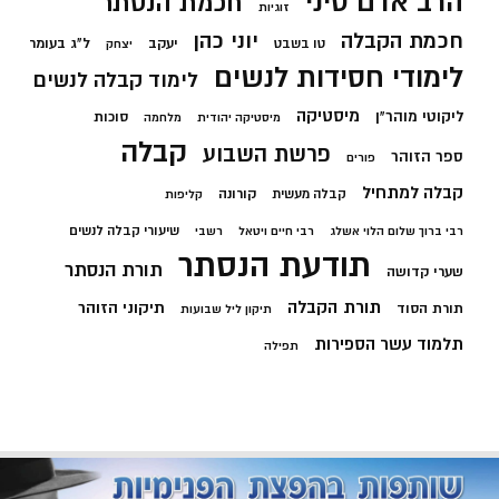
הרב אדם סיני
חכמת הנסתר
זוגיות
חכמת הקבלה
יוני כהן
יעקב
ל"ג בעומר
טו בשבט
יצחק
לימודי חסידות לנשים
לימוד קבלה לנשים
מיסטיקה
ליקוטי מוהר"ן
סוכות
מיסטיקה יהודית
מלחמה
קבלה
פרשת השבוע
ספר הזוהר
פורים
קבלה למתחיל
קורונה
קבלה מעשית
קליפות
שיעורי קבלה לנשים
רבי ברוך שלום הלוי אשלג
רבי חיים ויטאל
רשבי
תודעת הנסתר
תורת הנסתר
שערי קדושה
תורת הקבלה
תיקוני הזוהר
תורת הסוד
תיקון ליל שבועות
תלמוד עשר הספירות
תפילה