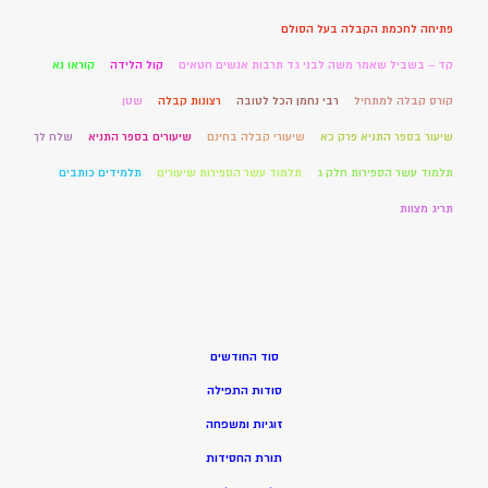
פתיחה לחכמת הקבלה בעל הסולם
קד – בשביל שאמר משה לבני גד תרבות אנשים חטאים
קול הלידה
קוראו נא
קורס קבלה למתחיל
רבי נחמן הכל לטובה
רצונות קבלה
שטן
שיעור בספר התניא פרק כא
שיעורי קבלה בחינם
שיעורים בספר התניא
שלח לך
תלמוד עשר הספירות חלק ג
תלמוד עשר הספירות שיעורים
תלמידים כותבים
תריג מצוות
סוד החודשים
סודות התפילה
זוגיות ומשפחה
תורת החסידות