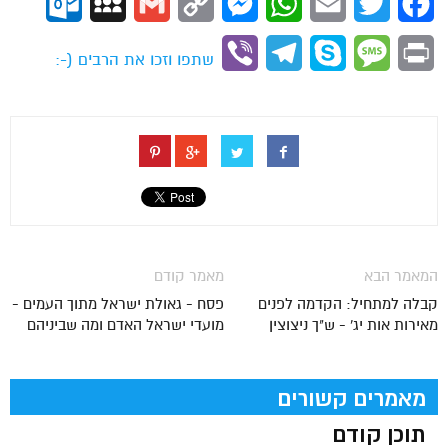
ok.com
MySpace
Gmail
Copy
Messenger
WhatsApp
Email
Twitter
Facebook
Link
Viber
Telegram
Skype
Message
Print
שתפו וזכו את הרבים (-:
המאמר הבא
מאמר קודם
קבלה למתחיל: הקדמה לפנים
פסח - גאולת ישראל מתוך העמים -
מאירות אות יג' - ש"ך ניצוצין
מועדי ישראל האדם ומה שביניהם
מאמרים קשורים
תוכן קודם