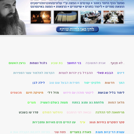
. לֹא תִנְאָף.
אגרת התשובה
בני החושך
בת שבע
גלגול נשמות
גרעין האטום
דינים
הבבא סאלי
ההבדל בין יהדות לנצרות
הקדמה לתלמוד עשר הספירות
התך
חדשות
חלקיקי יסוד
חסידות הבעל שם טוב
לילה לבן
לימוד בליל שבועות
ליקוטי מוהרן עם פירוש
מזל דלי
מיטיקה חינם
מכשפים
מלאך המוות
מלחמת גוג ומגוג בפתח
מצווה בעולם העשיה
מצרים
מריחואנה לפי ההלכה
נבואה לפי הרמבם
ניוזלטר הסולם
סדר טו בשבט
סקר הסקרים בחירות 2015
עייף
עץ החיים פנים מאירות ומסבירות
עשרת הדיברות מצגת
פאודה במצריים
פסח שני
פתיחה לחכמת הקבלה אות א