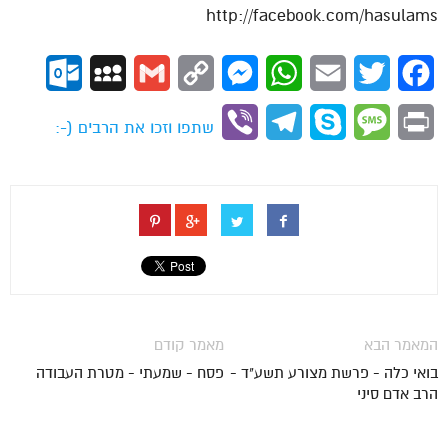
http://facebook.com/hasulams
ok.com
MySpace
Gmail
Copy
Messenger
WhatsApp
Email
Twitter
Facebook
Link
Viber
Telegram
Skype
Message
Print
שתפו וזכו את הרבים (-:
המאמר הבא
מאמר קודם
בואי כלה - פרשת מצורע תשע"ד -
פסח - שמעתי - מטרת העבודה
הרב אדם סיני