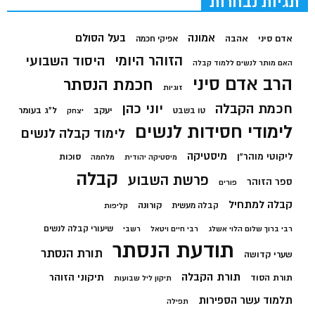
תגיות נבחרות
בעל הסולם
אמונה
אדם סיני
אהבה
אפיקי חכמה
הזוהר היומי
היסוד השבועי
האם מותר לנשים ללמוד קבלה
הרב אדם סיני
חכמת הנסתר
זוגיות
חכמת הקבלה
יוני כהן
יעקב
ל"ג בעומר
טו בשבט
יצחק
לימודי חסידות לנשים
לימוד קבלה לנשים
מיסטיקה
ליקוטי מוהר"ן
סוכות
מיסטיקה יהודית
מלחמה
קבלה
פרשת השבוע
ספר הזוהר
פורים
קבלה למתחיל
קורונה
קבלה מעשית
קליפות
שיעורי קבלה לנשים
רבי ברוך שלום הלוי אשלג
רבי חיים ויטאל
רשבי
תודעת הנסתר
תורת הנסתר
שערי קדושה
תורת הקבלה
תיקוני הזוהר
תורת הסוד
תיקון ליל שבועות
תלמוד עשר הספירות
תפילה