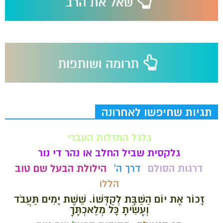
תגיות שחיפשו לאחרונה
גלגל המזלות העברי
גלקסית שביל החלב או נהר די נור
דרגות הסולם
דרך ה'
הילולת הבעל שם טוב
הללו
זָכוֹר אֶת יוֹם הַשַּׁבָּת לְקַדְּשׁוֹ. שֵׁשֶׁת יָמִים תַּעֲבֹד
וְעָשִׂיתָ כָּל מְלַאכְתֶּךָ