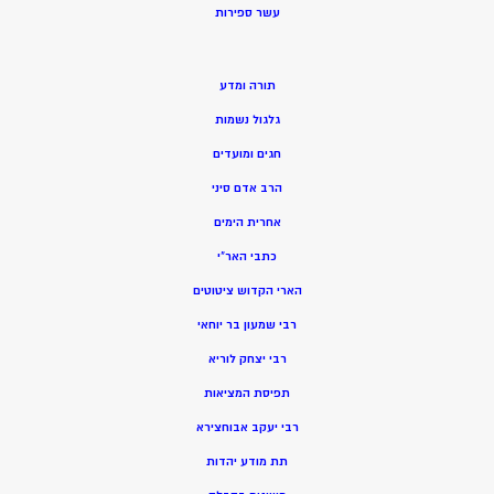
ע
שר ספירות
תורה ומדע
גלגול נשמות
חגים ומועדים
הרב אדם סיני
אחרית הימים
כתבי האר”י
הארי הקדוש ציטוטים
רבי שמעון בר יוחאי
רבי יצחק לוריא
תפיסת המציאות
רבי יעקב אבוחצירא
תת מודע יהדות