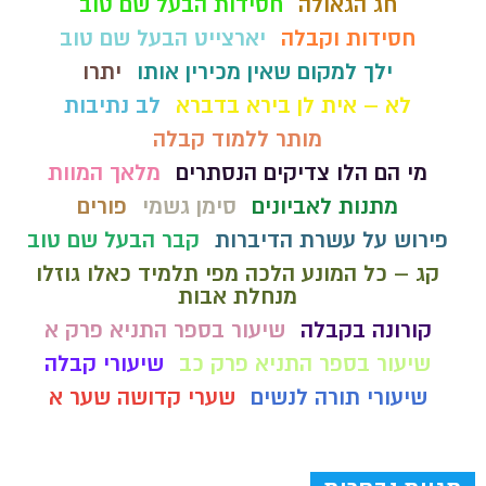
חג הגאולה
חסידות הבעל שם טוב
חסידות וקבלה
יארצייט הבעל שם טוב
ילך למקום שאין מכירין אותו
יתרו
לא – אית לן בירא בדברא
לב נתיבות
מותר ללמוד קבלה
מי הם הלו צדיקים הנסתרים
מלאך המוות
מתנות לאביונים
סימן גשמי
פורים
פירוש על עשרת הדיברות
קבר הבעל שם טוב
קג – כל המונע הלכה מפי תלמיד כאלו גוזלו
מנחלת אבות
קורונה בקבלה
שיעור בספר התניא פרק א
שיעור בספר התניא פרק כב
שיעורי קבלה
שיעורי תורה לנשים
שערי קדושה שער א