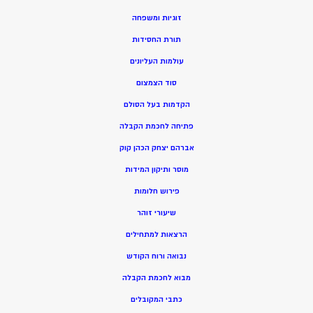
זוגיות ומשפחה
תורת החסידות
עולמות העליונים
סוד הצמצום
הקדמות בעל הסולם
פתיחה לחכמת הקבלה
אברהם יצחק הכהן קוק
מוסר ותיקון המידות
פירוש חלומות
שיעורי זוהר
הרצאות למתחילים
נבואה ורוח הקודש
מ
בוא לחכמת הקבלה
כתבי המקובלים