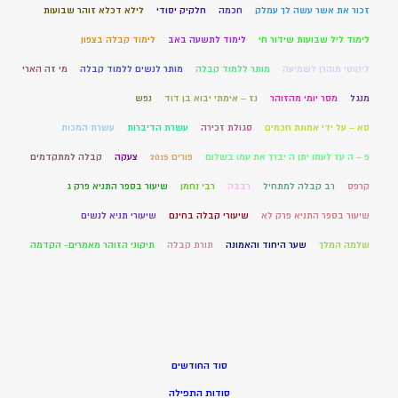
זכור את אשר עשה לך עמלק
חכמה
חלקיק יסודי
לילא דכלא זוהר שבועות
לימוד ליל שבועות שידור חי
לימוד לתשעה באב
לימוד קבלה בצפון
ליקוטי מוהרן לשמיעה
מותר ללמוד קבלה
מותר לנשים ללמוד קבלה
מי זה הארי
מנגל
מסר יומי מהזוהר
נז – אימתי יבוא בן דוד
נפש
סא – על ידי אמונת חכמים
סגולת זכירה
עשרת הדיברות
עשרת המכות
פ – ה עז לעמו יתן ה יברך את עמו בשלום
פורים 2015
צעקה
קבלה למתקדמים
קרפס
רב קבלה למתחיל
רבבה
רבי נחמן
שיעור בספר התניא פרק ג
שיעור בספר התניא פרק לא
שיעורי קבלה בחינם
שיעורי תניא לנשים
שלמה המלך
שער היחוד והאמונה
תורת קבלה
תיקוני הזוהר מאמרים- הקדמה
סוד החודשים
סודות התפילה