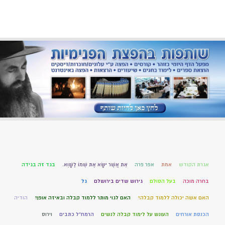
אגרת הקודש
אמת
אפר פרה
אֵת אֲשֶׁר יִשָּׂא אֶת שְׁמוֹ לַשָּׁוְא.
בגד זה בגידה
בחרה מוכה
בעל הסולם
גירוש שדים בירושלם
גל
האם אשה יכולה ללמוד קבלה?
האם לגוי מותר ללמוד קבלה ובאיזה אופן?
הודיה
הכנסת אורחים
העונש על לימוד קבלה לנשים
הרמח"ל כתבים
וירוס