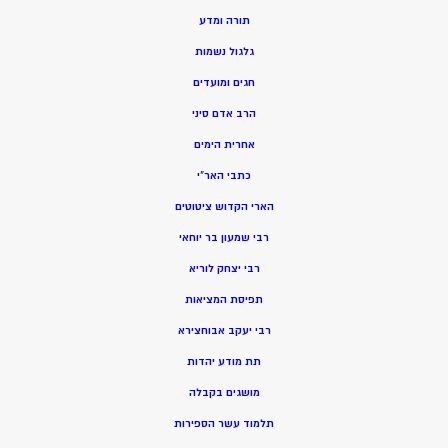
תורה ומדע
גלגול נשמות
חגים ומועדים
הרב אדם סיני
אחרית הימים
כתבי האר”י
הארי הקדוש ציטוטים
רבי שמעון בר יוחאי
רבי יצחק לוריא
תפיסת המציאות
רבי יעקב אבוחצירא
תת מודע יהדות
מושגים בקבלה
תלמוד עשר הספירות