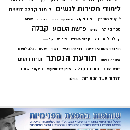
יעקב
ל"ג בעומר
טו בשבט
יצחק
לימודי חסידות לנשים
לימוד קבלה לנשים
מיסטיקה
ליקוטי מוהר"ן
סוכות
מיסטיקה יהודית
מלחמה
קבלה
פרשת השבוע
ספר הזוהר
פורים
קבלה למתחיל
קורונה
קבלה מעשית
קליפות
שיעורי קבלה לנשים
רבי ברוך שלום הלוי אשלג
רבי חיים ויטאל
רשבי
תודעת הנסתר
תורת הנסתר
שערי קדושה
תורת הקבלה
תיקוני הזוהר
תורת הסוד
תיקון ליל שבועות
תלמוד עשר הספירות
תפילה