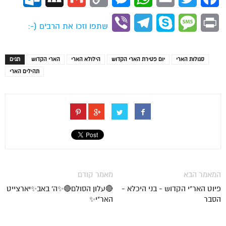
Link
Viber
Telegram
Skype
Message
Print
שתפו וזכו את הרבים (-:
סגולות הארי
יום פטירת הארי הקדוש
הילולא הארי
הארי הקדוש
תגים
תהילים הארי
המאמר הבא
מאמר קודם
פיוט האר"י הקדוש - בני היכלא -
🔴עלון הסולם🔴✨ה' באב✨יארצייט
הסבר
האר"י✨