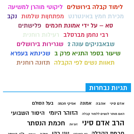
לימוד קבלה בירושלים
ליקוטי מוהרן למשיעה
מכירת חמץ באינטרנט
מפתחןות שלמות
נקב
סא – על ידי אמונת חכמים
פלישתים
רבי נחמן מברסלב
רעילות רוחנית
שבאבניקים עונה 2
שגרירות בירושלים
שיעור בספר התניא פרק ב
שכינתא בעפרא
תאוות נשים לפי הקבלה
תזונה רוחנית
תגיות נבחרות
בעל הסולם
אמונה
אדם סיני
אהבה
אפיקי חכמה
הזוהר היומי
היסוד השבועי
האם מותר לנשים ללמוד קבלה
הרב אדם סיני
חכמת הנסתר
זוגיות
חכמת הקבלה
יוני כהן