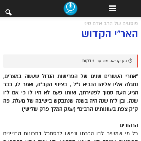
פוסטים של הרב אדם סיני
האר”י הקדוש
⏱️ זמן קריאה משוער:
2 דקות
“אחרי העשרים שנים של הפרישות הגדול שעשה במצרים,
נתגלה אליו אליהו הנביא ז”ל , בציווי הקב”ה, ואמר לו, כבר
הגיע העת סמוך לפטירתך, ואותו פעם לא היו לו כי אם ל”ו
שנה. ובן ל”ח שנה היה בשנה שנתבקש בישיבה של מעלה, פה
ק”ק צפת בעוונותינו הרבים” (עמק המלך פרק שלישי)
הרהורים
כל מי שמשים לבו הכרתו ונפשו להסתכל בתכונות הבניינים