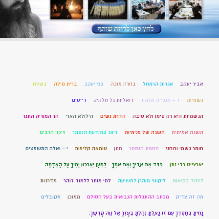
אביר יעקב
אגרות הרמחל
בחרה מוכה
בני יעקב
ברית מילה
בשלח
גשמיות
ד – אנכי ה אלהיך
דואליות גל חלקיק
דייטים
הגשמיות היא רק סימן ולא סיבה
הדרת נשים
הילולא הארי
הר המוריה התנך
השגה אמיתית
השגה של פנימיות
זיווג בתודעת הנסתר
זיכוי הרבים
חומר גשמי ורוחני
חחמת הנסתר
חתן
טומאה קליפות
י – ואלה המשפטים
יארצייט רבי נתן
כַּבֵּד אֶת אָבִיךָ וְאֶת אִמֶּךָ - לְמַעַן יַאֲרִכוּן יָמֶיךָ עַל הָאֲדָמָה
לימוד בקיאות
ליקוטי מוהרן למשיעה
למי מותר ללמוד זוהר
מדרגות
מה זה צדיק
מכתב ההתגלות הנבואית בעל הסולם
ממוכן
מקובלים
נָחִיתָ בְחַסְדְּךָ עַם זוּ גָּאָלְתָּ נֵהַלְתָּ בְעָזְּךָ אֶל נְוֵה קָדְשֶׁךָ.