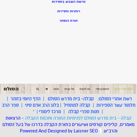
פרשת השבוע בחסידות
רוחניות וחסידות
תורת הנסתר
רשת אתרי הסולם:
קבלה- בית מדרש הסולם
|
הדף היומי בזוהר
|
תלמוד עשר הספירות
|
קבלה למתחיל
|
בלוג הרב אדם סיני
|
ספר הרב
|
חנות ספרי קבלה
|
מרכז לימודי
|
'
קבלה - בית מדרש הסולם לפנימיות התורה וחכמת הקבלה
- הרצאות
מאמרים, קליפים קורסים ושיעורים בתורת הקבלה בדרכו של בעל הסולם
והרב"ש.
.
*
SEO
Designed by Laisner
Powered And