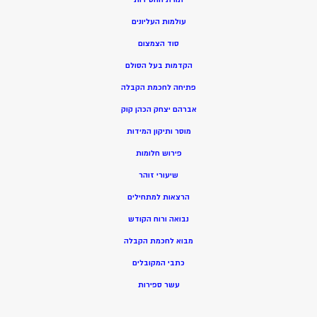
עולמות העליונים
סוד הצמצום
הקדמות בעל הסולם
פתיחה לחכמת הקבלה
אברהם יצחק הכהן קוק
מוסר ותיקון המידות
פירוש חלומות
שיעורי זוהר
הרצאות למתחילים
נבואה ורוח הקודש
מ
בוא לחכמת הקבלה
כתבי המקובלים
ע
שר ספירות