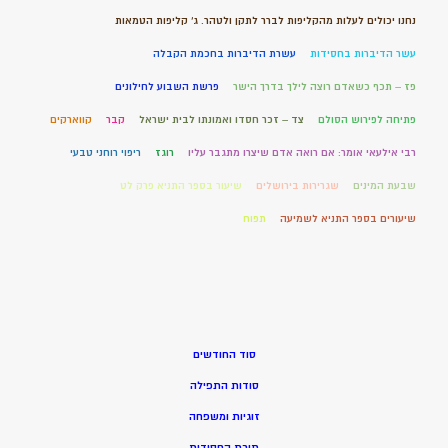
נחנו יכולים לעלות מהקליפות לברר לתקן ולטהר. ג' קליפות הטמאות
עשר הדיברות בחסידות
עשרת הדיברות בחכמת הקבלה
פז – תכף כשאדם רוצה לילך בדרך הישר
פרשת השבוע לחילונים
פתיחה לפירוש הסולם
צד – זכר חסדו ואמונתו לבית ישראל
קבר
קווארקים
רבי אילעאי אומר: אם רואה אדם שיצרו מתגבר עליו
רוגז
ריפוי רוחני טבעי
שבעת המינים
שגרירות בירושלים
שיעור בספר התניא פרק לט
שיעורים בספר התניא לשמיעה
תפוח
סוד החודשים
סודות התפילה
זוגיות ומשפחה
תורת החסידות