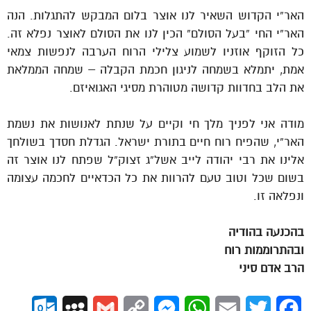
האר”י הקדוש השאיר לנו אוצר בלום המבקש להתגלות. הנה
האר”י החי “בעל הסולם” הכין לנו את הסולם לאוצר נפלא זה.
כל הזוקף אוזניו לשמוע צלילי הרוח הערבה לנפשות צמאי
אמת, יתמלא בשמחה לניגון חכמת הקבלה – שמחה הממלאת
את הלב בחדוות קדושה מטוהרת מסיגי האגואיזם.
מודה אני לפניך מלך חי וקיים על שנתת לאנושות את נשמת
האר”י, שהפיח רוח חיים בתורת ישראל. הגדלת חסדך בשולחך
אלינו את רבי יהודה לייב אשל”ג זצוק”ל שפתח לנו אוצר זה
בשום שכל וטוב טעם להרוות את כל הכדאיים לחכמה עצומה
ונפלאה זו.
בהכנעה בהודיה
ובהתרוממות רוח
הרב אדם סיני
ok.com
MySpace
Gmail
Copy
Messenger
WhatsApp
Email
Twitter
Facebook