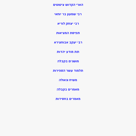
הארי הקדוש ציטוטים
רבי שמעון בר יוחאי
רבי יצחק לוריא
תפיסת המציאות
רבי יעקב אבוחצירא
תת מודע יהדות
מושגים בקבלה
תלמוד עשר הספירות
משיח וגאולה
מאמרים בקבלה
מאמרים בחסידות