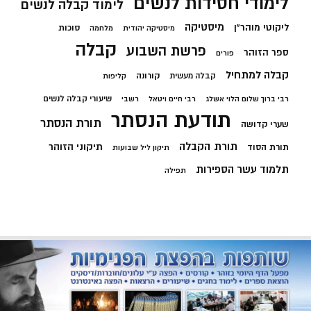
לימודי חסידות לנשים
לימוד קבלה לנשים
מיסטיקה
ליקוטי מוהר"ן
סוכות
מיסטיקה יהודית
מלחמה
קבלה
פרשת השבוע
ספר הזוהר
פורים
קבלה למתחיל
קורונה
קבלה מעשית
קליפות
שיעורי קבלה לנשים
רבי ברוך שלום הלוי אשלג
רבי חיים ויטאל
רשבי
תודעת הנסתר
תורת הנסתר
שערי קדושה
תורת הקבלה
תיקוני הזוהר
תורת הסוד
תיקון ליל שבועות
תלמוד עשר הספירות
תפילה