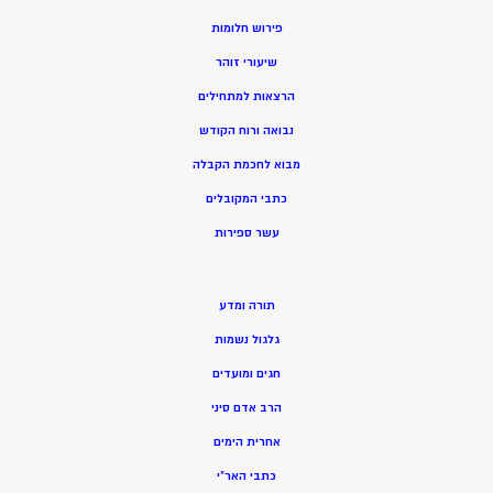
פירוש חלומות
שיעורי זוהר
הרצאות למתחילים
נבואה ורוח הקודש
מ
בוא לחכמת הקבלה
כתבי המקובלים
ע
שר ספירות
תורה ומדע
גלגול נשמות
חגים ומועדים
הרב אדם סיני
אחרית הימים
כתבי האר”י