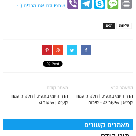
Viber
Telegram
Skype
Message
Print
שתפו וזכו את הרבים (-:
סליחות
תגים
המאמר הבא
מאמר קודם
הדף היומי בתע"ס | חלק ג' עמוד
הדף היומי בתע"ס | חלק ג' עמוד
קפ"א | שיעור 62 - סיכום
קע"ט | שיעור 61
מאמרים קשורים