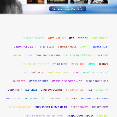
אלול(סליחות)
אשמדאי
בלק
גוג ומגוג פירוש
גלגול נשמת הארי
דרגות הסולם
האיסלם
הילולת הרמח ל
הרב ברנדוון
הרמבם היה מקובל
זוהר איוב
חטא ללמוד קבלה לנשים
חסידות פרשת שמות
חתונה
טראמפ
כישופים
כפרות
כתבי רב"ש
לוחות הברית
לימוד ליל שבועות בזום
לימודי חסידות לנשים
לשמה
לשמה ולא לשמה
מבוא לספר הזוהר
מבשרי אחזה אלוה
מה – מחאת כפים בתפלה
מיסטיקה וקבלה
מלך המוות
מלך מצרים
מניה
מסרים מהזוהר
מרחבים משותפים
משה רבנו
נזקי הסמים
סיאנס סיפורים אמיתיים
סיום הזוהר
סיום זוהר
סמ
עשר המכות
פיתוחי חותם
פרעה היה גמד
צניעות האישה
קבלה מעשית ספר הגורלות
קורס קבלה מעשית
רצון לקבל
שבעת המינים בקבלה
שיעורי קדושה שיעורים לשמיעה