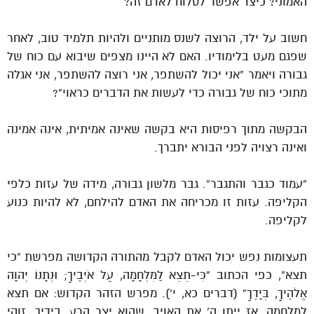
האמוני? כיצד אפשר לסלוח לאדם זה?
חשוב על ילד, הרוצה לשנס מותניים ולהיות תלמיד טוב, לאחר
שפגם מעט בלימודיו. האם לא היינו מצפים שיבוא עם כוח של
גבורה ויאמר “אני יכול להשתפר, אני רוצה להשתפר, אני אגלה
מתוכי כוח של גבורה כדי לעשות את הדברים כראוי”?
הבקשה מתוך רפיסות היא בקשה שאינה אמיתית, אינה אמינה
ואינה רצויה לפני הבורא יתברך.
“עמוד כגבר והתגבר”. גבר מלשון גבורה, מידה של עזות כלפי
הקליפה. עזות זו מכריחה את האדם להילחם, לא להיות כנוע
לקליפה.
תעצומות נפש יכול האדם לקבל מהתורה הקדושה מפרשת “כי
תצא”, כפי הכתוב “כִּי-תֵצֵא לַמִּלְחָמָה, עַל אֹיְבֶיךָ; וּנְתָנוֹ יְהוָה
אֱלֹהֶיךָ, בְּיָדֶךָ” (דברים כא, י’). מפרש הזהר הקדוש: אם תצא
למלחמה, אז ייתן ה’ את האויב, שהוא יצר הרע, בידיך. זוהי