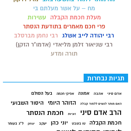
מח – על אשר מעלתם בי
מעלת חכמת הקבלה
עשירות
פרי חכם מאמרים בתודעת הנסתר
רבי יהודה לייב אשלג
רבי נחמן מברסלב
רבי שניאור זלמן מליאדי (אדמו"ר הזקן)
תורה ומדע
תגיות נבחרות
בעל הסולם
אמונה
אדם סיני
אהבה
אפיקי חכמה
הזוהר היומי
היסוד השבועי
האם מותר לנשים ללמוד קבלה
הרב אדם סיני
חכמת הנסתר
זוגיות
חכמת הקבלה
יוני כהן
יעקב
ל"ג בעומר
טו בשבט
יצחק