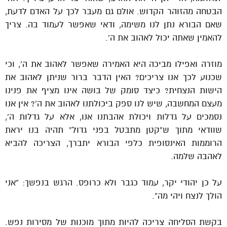
הבטחה מהזוהר הקדוש. אולם גם מעבר לכך על האדם לדעת,
שאם הבורא נתן לנו משימה, ודאי שאפשר לעמוד בה. צריך
להאמין שאתה יכול לאהוב את ה’.
מוזרה ואפילו מביכה היא האמירה שאפשר לאהוב את ה’, וכי
שכנוע לכך אנו צריכים? האין הדבר ברור שניתן לאהוב את
הישות הנצחית? כיצד סומק של בושה אינו מציף את פנינו
מעצם המחשבה, שיש לנו ספק ביכולתנו לאהוב את ה’? אין אנו
נסמכים על גדלות ויכולת אהבתנו אנו, אלא על גדלות ה’,
שוודאי מתוך ש”קטן מתבטל בפני גדול” תהיה בנו יראת
הרוממות האינסופית כלפי הבורא יתברך, הצריכה להביא
לאהבה שלמה.
על כן יהודי יקר, עמוד כגבר ולא כרופס. הרגש בנפשך: “אני
הולך לנצח ויהי מה”.
בקשת הסליחה צריכה להיות מתוך מוכנות של מסירות נפש.