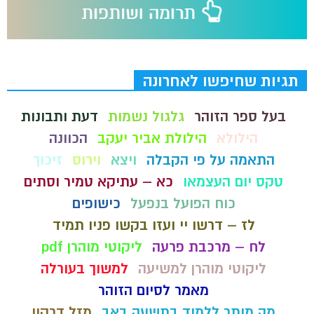
תגיות שחיפשו לאחרונה
בעל ספר הזוהר
גלגול נשמות
דעת ותבונות
הילולא
הילולת אביר יעקב
הכוונה
התאמה על פי הקבלה
ויצא
וירוס
זיכוך
טקס יום העצמאו
כא – עתיקא טמיר וסתים
כוח הפועל בנפעל
כישופים
לז – דרשו יי ועזו בקשו פניו תמיד
לח – מרכבת פרעה
ליקוטי מוהרן pdf
ליקוטי מוהרן למשיעה
למשוך בעורלה
מאמר לסיום הזוהר
מה מותר ללמוד בתשעה באב
מזל דרקון