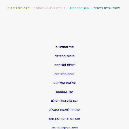
שמות שדים ביהדות
שער ההקדמות
תהילים לציון בעל הסולם
תלמידים כותבים
סוד החודשים
סודות התפילה
זוגיות ומשפחה
תורת החסידות
עולמות העליונים
סוד הצמצום
הקדמות בעל הסולם
פתיחה לחכמת הקבלה
אברהם יצחק הכהן קוק
מוסר ותיקון המידות