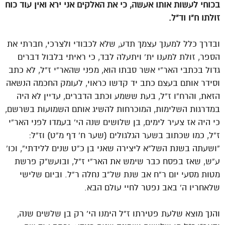
בכוחי לעשות אותו אעשה, כי את האלקים אני ירא ואין עוד כוח
זולתו ח”ו וד”ל.
ובדרך כלל למענך עצמך תדע, שלא לכבודי ולצרכי, חברתי את
הספר, זולת למענו ית’ ויתעלה לבד, כי ראיתי בלבול דברים
גדול בכתבי האר”י אשר סבתו הוא, מפני שהאר”י ז”ל, לא כתב
וסידר אותם בעצם כתב יד קדשו כראוי, לעומק החכמה הנשאה
הזאת, והרח”ו ז”ל, בעת ששמע וכתב הדברים, עדיין לא היה
במדרגות השלימות, המוכרחות להשיג אותם השמועות בשרשם,
כי היה אז צעיר לימים, בן שלושים שנה הי’ בעמדו לפני האר”י
ז”ל, כמו שכתוב בשער הגלגולים (שער ח’ דף מ”ט) וז”ל:
“ושעתה בשנת השל”א ליצירה שאני בן כ”ט שנים ללידתי”, וכו’
ע”ש, שאז בפסח כבר שימש את האר”י ז”ל, ובועש”ק פרשת
מטות מסעי יום ר”ח אב שנת של”ב נחלה ר”ל. וביום שלישי
שלאחריו ה’ באב נפטר לחיי עולם הבא.
והנך מוצא שלעת פטירתו ז”ל הימנו הי’ רק בן שלשים שנה,