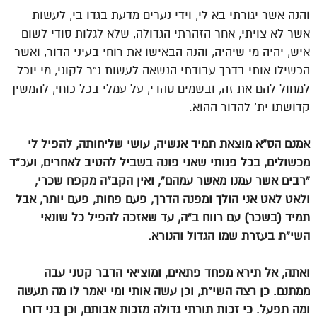
והנה אשר יגורתי בא לי, וידי נערים מדעת בגדו בי, לעשות
אשר לא צויתי, אחר הזהרתי הגדולה, שלא לגלות סודי לשום
איש, יהיה מי שיהיה, והנה הבאישו את רוחי בעיני הדור, ואשר
הכשילו אותי בדרך עבודתי הנשאה לעשות נ”ר לקוני, מי יוכל
למחול להם את זה, ובשמים סהדי, על עמלי בכל כוחי, להמשיך
קדושתו ית’ להדור ההוא.
אמנם הס”א מוצאת תמיד אנשיה, עושי שליחותה, להפיל לי
מכשולים, בכל פנותי שאני פונה בשביל להטיב לאחרים, ועכ”ד
“רבים אשר עמנו מאשר עמהם”, ואין הקב”ה מקפח שכרי,
ולאט לאט אני הולך ומפנה הדרך, פעם פחות, פעם יותר, אבל
תמיד (בשכר) עם רווח ב”ה, עד שאזכה להפיל כל שונאי
השי”ת בעזרת שמו הגדול והנורא.
ואתה, אל תירא מפחד פתאים, ומוציאי הדבר קטני עבה
ממתנם. כן רצה השי”ת, וכן עשה אותי ומי יאמר לו מה תעשה
ומה תפעל. כי זכות תורתי גדולה מזכות אבותם, וכן בני דורו