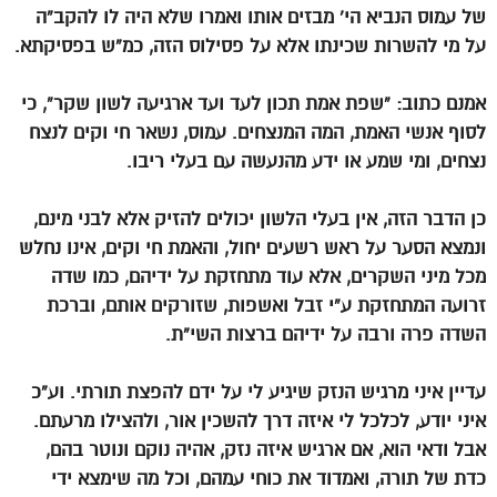
של עמוס הנביא הי’ מבזים אותו ואמרו שלא היה לו להקב”ה
על מי להשרות שכינתו אלא על פסילוס הזה, כמ”ש בפסיקתא.
אמנם כתוב: “שפת אמת תכון לעד ועד ארגיעה לשון שקר”, כי
לסוף אנשי האמת, המה המנצחים. עמוס, נשאר חי וקים לנצח
נצחים, ומי שמע או ידע מהנעשה עם בעלי ריבו.
כן הדבר הזה, אין בעלי הלשון יכולים להזיק אלא לבני מינם,
ונמצא הסער על ראש רשעים יחול, והאמת חי וקים, אינו נחלש
מכל מיני השקרים, אלא עוד מתחזקת על ידיהם, כמו שדה
זרועה המתחזקת ע”י זבל ואשפות, שזורקים אותם, וברכת
השדה פרה ורבה על ידיהם ברצות השי”ת.
עדיין איני מרגיש הנזק שיגיע לי על ידם להפצת תורתי. וע”כ
איני יודע, לכלכל לי איזה דרך להשכין אור, ולהצילו מרעתם.
אבל ודאי הוא, אם ארגיש איזה נזק, אהיה נוקם ונוטר בהם,
כדת של תורה, ואמדוד את כוחי עמהם, וכל מה שימצא ידי