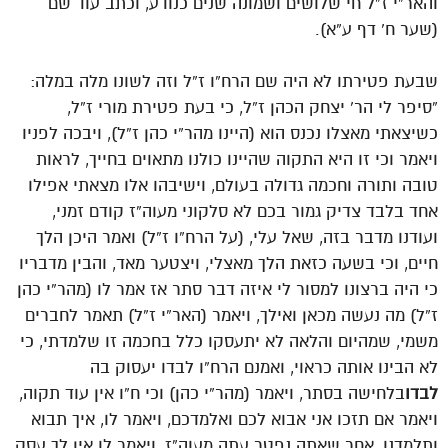
והאר”י ז”ל חי שלושים ושמונה שנים כנודע, וכתב עוד שם
(שער ח’ דף ע”א).
שבעת פטירתו לא היה שם הרח”ו ז”ל וזה לשונו מלה במלה:
“סיפר לי הר’ יצחק הכהן ז”ל, כי בעת פטירת מורי ז”ל,
כשיצאתי מאצלו נכנס הוא (היינו מהר”י כהן ז”ל), ויבכה לפניו
ויאמר וכי זו היא התקוה שהיינו כולנו מתאוים בחייך, לראות
טובה ותורה וחכמה גדולה בעולם, וישיבהו אלו מצאתי אפילו
אחד בלבד צדיק גמור בכם לא סלקוני מעוה”ז קודם זמני,
ועודנו מדבר בזה, שאל עלי, (על הרח”ו ז”ל) ואמר היכן הלך
חיים, וכי בשעה כזאת הלך מאצלי, ויצטער מאד, והבין מדבריו
כי היה ברצונו למסור לי איזה דבר סתר אז אמר לו (מהר”י כהן
ז”ל) מה נעשה מכאן ואילך, ויאמר (האר”י ז”ל) תאמר לחברים
משמי, שמהיום והלאה לא יתעסקו כלל בחכמה זו שלמדתי, כי
לא הבינו אותה כראוי, ואמנם הרח”ו לבדו יעסוק בה
לבדו
בלחישה בסתר, ויאמר (מהר”י כהן) וכי ח”ו אין עוד תקוה,
ויאמר אם תזכו אני אבוא לכם ואלמדכם, ויאמר לו, איך תבוא
ותלמדנו, אחר שאתה נפטר עתה מעוה”ז, ויאמר לו אין לך עסק