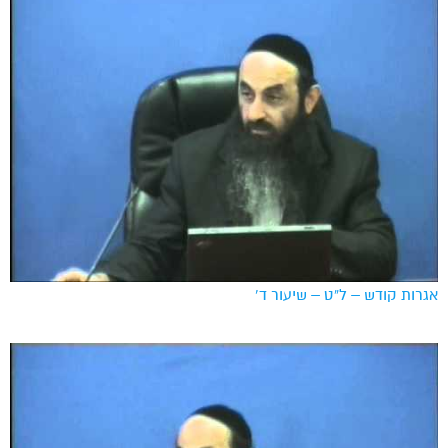
אגרות קודש – ל”ט – שיעור ד’