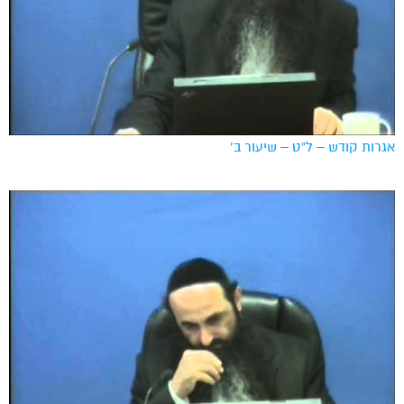
אגרות קודש – ל”ט – שיעור ב’