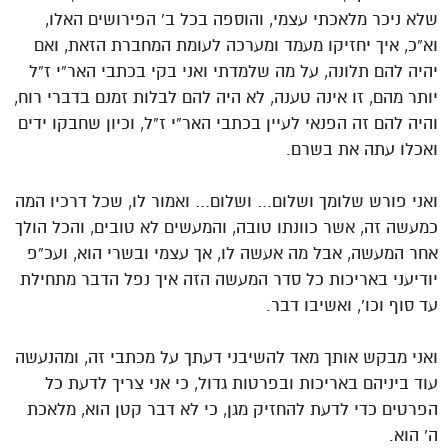
שלא ניכר מלאכתי עצמי, והוספה בכל ב’ הפירושים האלו,
וא”כ, איך יחזיקו מעמד ומערכה לעומת המחברת הזאת, ואם
יהיה להם תלונה, על מה שלמדתי ואני בקי בכתבי האר”י ז”ל
יותר מהם, זו אינה טענה, לא היה להם לבלות זמנם בדברי רוח,
והיה להם זה הפנאי לעיין בכתבי האר”י ז”ל, וכיון שחבקו ידים
ואכלו עתה את בשרם.
ואני פורש שלומך ושלום… ושלום… ואמור לו, שכל דרכיו המה
כמעשה זה, אשר כוונתו טובה, והמעשים לא טובים, והכל הולך
אחר המעשה, אבל מה אעשה לו, אך עצמי ובשרי הוא, ועכ”פ
יודיעני באריכות כל סדר המעשה הזה איך נפל הדבר מתחילת
עד סוף וכו’, ואשיבו דבר.
ואני מבקש אותך מאד להשיבני דעתך על מכתבי זה, ומהנעשה
עוד ביניהם באריכות ובפרטות גדול, כי אני צריך לדעת כל
הפרטים כדי לדעת להחזיק מגן, כי לא דבר קטן הוא, מלאכת
ה’ הוא.