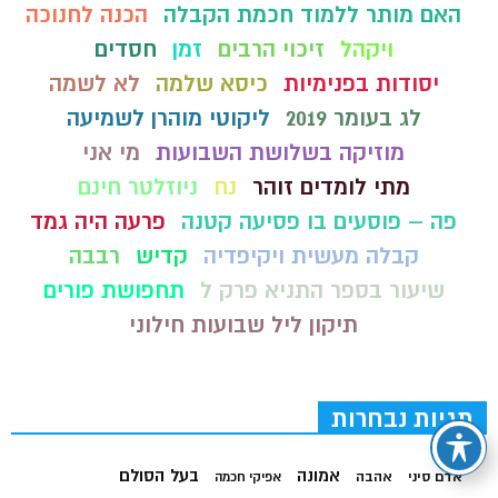
האם מותר ללמוד חכמת הקבלה
הכנה לחנוכה
ויקהל
זיכוי הרבים
זמן
חסדים
יסודות בפנימיות
כיסא שלמה
לא לשמה
לג בעומר 2019
ליקוטי מוהרן לשמיעה
מוזיקה בשלושת השבועות
מי אני
מתי לומדים זוהר
נח
ניוזלטר חינם
פה – פוסעים בו פסיעה קטנה
פרעה היה גמד
קבלה מעשית ויקיפדיה
קדיש
רבבה
שיעור בספר התניא פרק ל
תחפושת פורים
תיקון ליל שבועות חילוני
תגיות נבחרות
בעל הסולם
אמונה
אדם סיני
אהבה
אפיקי חכמה