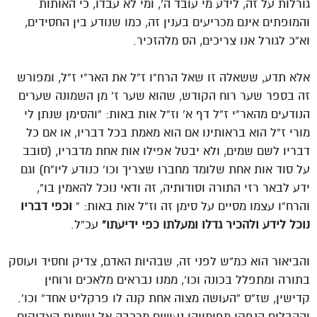
גורלות על זה, לידע מי עובד ה’, ומי לא עבדו, כי האותות
והמופתים אינם מכריעים בענין זה, כמו שנודע בין החסידים,
וא”כ לגורל אנו צריכים, הס מלהזכיר.
אלא תדע, ששאלה זו שאל הרח”ו ז”ל את האר”י ז”ל, ומפורש
זה בספר שער רוח הקודש, שהוא שער ז’ מן השמונה שערים
הנודעים מהאר”י ז”ל דף א’ וז”ל אות באות: “והסימן שנתן לי
מורי ז”ל הוא בראותינו אם הוא מאמת בכל דבריו, או אם כל
דבריו לשם שמים, ולא יבטל אפילו אות אחת מדבריו, (סובב
על סוד אות אחת שלומד מחברו שצריך וכו’ כנודע ליו”ח) וגם
ידע לבאר רזי התורה וסודותיה, זה ודאי נוכל להאמין בו”,
והרח”ו עצמו מסיים על סימן זה וז”ל אות באות: ”
וכפי דבריו
נוכל לידע ולהכיר גדלו ומעלתו כפי ידיעתו”
עכ”ל.
והביאור הוא כמ”ש לפני זה, שבהיות האדם, צדיק וחסיד ועוסק
בתורה ומתפלל בכונה וכו’, ממנו נבראים מלאכים ורוחין
קדישין, שז”ס “העושה מצוה אחת קנה לו פרקליט אחד” וכו’.
וההבלים הנפקו מפומייהו נעשים מרכבה אל נשמות הצדיקים