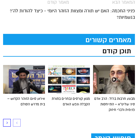
המאמר הבא
מאמר קודם
פניני החכמה: האם יש תורה ומצוות
הזוהר היומי - כיצד להודות לה'?
בגשמיות?
מאמרים קשורים
תוכן קודם
מבצע חרבות ברזל: הרב אדם
מגוון קורסים נבחרים בתורת
אירוע סיום הזוהר הקדוש –
סיני שליט”א – התייחסות
הקבלה ונפש האדם
בית מדרש הסולם
פנימית ודברי חיזוק