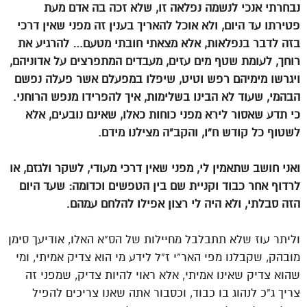
נבחרתי אנכי לנשמה נפלאה זו, שלא זכה בה אדם מעת
פטירתו עד היום, ולא אוכל להאריך בענין זה מפני שאין דרכי
בזה לדבר בנפלאות, אלא מצאתי חובתי מטעם… להרגיע את
רוחך, לעומת שטף מים עזים, מעבדים המתפרצים על אדוניהם,
ויגרשו מימיהם רפש וטיט, שיפלו במפעלם אשר פעלה נפשם
הבהמי, שעוד לא הבינו בשלימות, איך להפרידו מנפש הרוחני.
כי תדע שאסור לירא מפני כוחות כאלו, שאינם נובעים, אלא
לשטוף כל קודש ח”ו, והקב”ה מצילנו מידם.
ואני חושב שתאמין לי, מפני שאין דרכי מעודי, לשקר ולגזם, או
לרדוף אחר כבוד וקניית שם בין הטפשים וכדומה: שעד היום
הזה סבלתי, ולא היה לי רצון אפילו להלחם עמהם.
וליתר עוז שלא תתבלבל מחיילות של הס”א האלו, אודיעך סימן
מובהק, שקבלנו מפי האר”י ז”ל לידע מי הוא צדיק אמיתי, ומי
שהוא צדיק שאינו אמיתי, אלא ראוי להיות צדיק, שמפני זה
צריך ג”כ לנהוג בו כבוד, וכסבור אתה שאנו צריכים להפיל