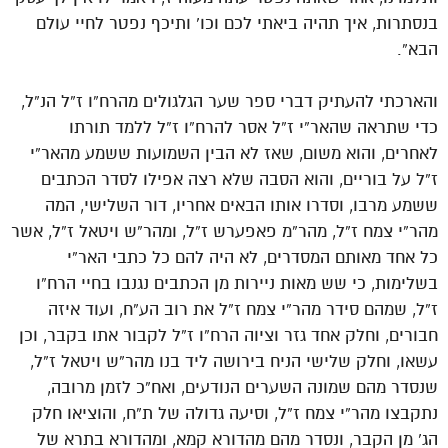
בנסתרות, איך תהיה ביאתי לכם וכו’ ותיכף נפטר לחיי עולם
הבא”.
והארכתי להעתיק דברי ספר שער הגלגולים מהרח”ו ז”ל הנ”ל,
כדי שתראה שהאר”י ז”ל אסר להרח”ו ז”ל ללמד תורתו
לאחרים, והוא משום, שאז לא הבין השמועות ששמע מהאר”י
ז”ל על בוריים, והוא הסבה שלא רצה אפילו לסדר הכתבים
ששמע מרבו, וסדרו אותו הבאים אחריו, דור השלישי, המה
מהר”י צמח ז”ל, מהר”מ פאפערש ז”ל, ומהר”ש ויטאל ז”ל, אשר
כל אחד מאותם המסדרים, לא היה להם כל כתבי האר”י
בשלימות, כי שש מאות ניירות מן הכתבים נגנבו בחיי הרח”ו
ז”ל, שמהם סידר מהר”י צמח ז”ל את רוב הע”ח, ועוד איזה
חבורים, וחלק אחד גזר וציוה הרח”ו ז”ל לקבור אתו בקבר, וכן
עשאו, וחלק שלישי הניח בירושה ליד בנו מהר”ש ויטאל ז”ל,
שנסדר מהם שמונה השערים הנודעים, ואח”כ לזמן מרובה,
נתקבצו מהר”י צמח ז”ל, וסיעה גדולה של ת”ח, והוציאו חלק
הג’ מן הקבר, ונסדר מהם מהדורא קמא, ומהדורא בתרא של