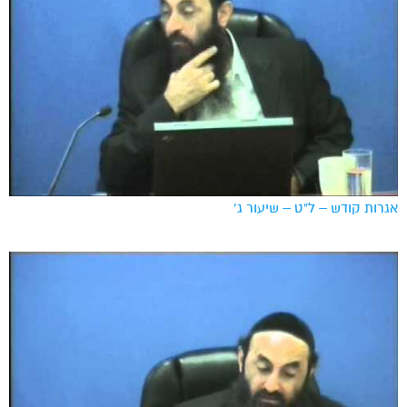
אגרות קודש – ל”ט – שיעור ג’