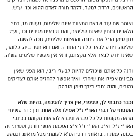
הראשונים, לרדת למטה, ללמד תורה לאדם ההוא וכו’, ע”ש.
ואומר שם עוד שבאם המצוות אינם שלימות, נעשה מז, בחי’
מלאכים ורוחין שאינם שלימים, והם נקראים מגידים וכו’, וע”ז
נתן סימן הנ”ל אם התורה והמצוות שלימים, זוכה להשגה
שלימה, ויודע לבאר כל רזי התורה. ואם הוא חסר בזה, כלומר,
שאינו יודע לבאר אלא מקצתם, ודאי אין מעשיו שלימים עש”ה.
והנה כל אותם שיכולים להיות לבעלי ריבי, הוא מפני שאין
מבינים אפילו את שיחתי, ואיך אפשר להחזיק אותם לצדיקים
גמורים, והנה נתתי בידך סימן מובהק.
וכבר כתבתי לך, שספרי, אין צריך להסכמה, בהיות שלא
הוספתי על דברי האר”י ז”ל אפילו מלה אחת
, וכן כבר עשיתי
מראה מקומות על כל סברא וסברא להראות מקומם בכתבי
האר”י ז”ל, וא”כ האר”י ז”ל א”צ הסכמת אנשי דורנו, ועשיתי זה
בכונה עמוקה, בראותי דרכי הס”א לעומתי מכל מראש, וכמעט