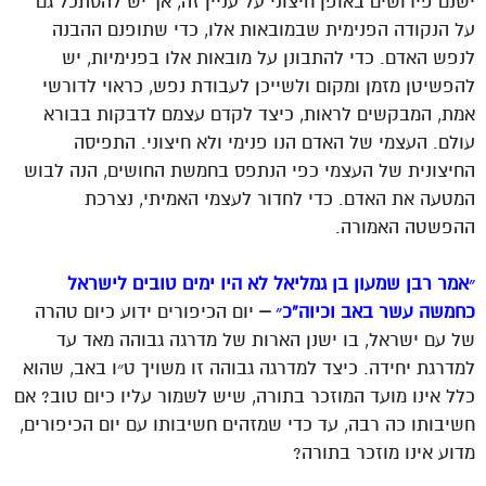
ישנם פירושים באופן חיצוני על עניין זה, אך יש להסתכל גם
על הנקודה הפנימית שבמובאות אלו, כדי שתופנם ההבנה
לנפש האדם. כדי להתבונן על מובאות אלו בפנימיות, יש
להפשיטן מזמן ומקום ולשייכן לעבודת נפש, כראוי לדורשי
אמת, המבקשים לראות, כיצד לקדם עצמם לדבקות בבורא
עולם. העצמי של האדם הנו פנימי ולא חיצוני. התפיסה
החיצונית של העצמי כפי הנתפס בחמשת החושים, הנה לבוש
המטעה את האדם. כדי לחדור לעצמי האמיתי, נצרכת
ההפשטה האמורה.
״אמר רבן שמעון בן גמליאל לא היו ימים טובים לישראל
כחמשה עשר באב וכיוה”כ״
–
יום הכיפורים ידוע כיום טהרה
של עם ישראל, בו ישנן הארות של מדרגה גבוהה מאד עד
למדרגת יחידה. כיצד למדרגה גבוהה זו משויך ט״ו באב, שהוא
כלל אינו מועד המוזכר בתורה, שיש לשמור עליו כיום טוב? אם
חשיבותו כה רבה, עד כדי שמזהים חשיבותו עם יום הכיפורים,
מדוע אינו מוזכר בתורה?