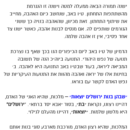
ישנה תמורה הבאה ממעלה למטה וישנה זו הנגרמת
מהשתתפות התחתון. ט״ו באב, שנחשב כיום האהבה, מחייב
את שיתוף התחתון. זאת מכיוון, שהאהבה בנויה כך ששני
הגורמים שותפים לה. אם מנסים לבנות אהבה, כאשר ישנו צד
אחד פסיבי, אין זו אהבה שלמה.
הדמיון של ט״ו באב ליום הכיפורים הנו בכך שאף בו נצרכת
תנועה של נפש היהודי. התנועה ביוה״כ הנה של תשובה
המביאה ליראה, בעוד שבט״ו באב התנועה היא לאהבה. ב׳
בחינות אלו של יראה ואהבה מהוות את התנועות העיקריות של
נפש האדם לקשר עם בוראו.
״שבהן בנות ירושלים יוצאות״
–
מלכות, שהיא האני של האדם,
דהיינו רצונו, נקראת
״בת״
, בסוד ״אבא יסד ברתא״. “
ירושלים”
היא מלשון שלמות.
״יוצאות״
, דהיינו מהעלם לגילוי.
המלכות, שהיא רצון האדם, מורכבת מארבע סוגי בנות אותם