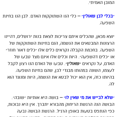
המובן האמיתי.
״בכלי לבן שאולין״
–
כלי הנו השתוקקות האדם. לבן הנו בחינת
השפעה.
יוצא מכאן, שהכלים איתם צריכות לצאת בנות ירושלים, דהיינו
הרצונות המבטאים את הנשמה, הנם בחינות השתוקקות של
השפעה. בחכמת הקבלה נקראים כלים אלו ״כלים דאור חוזר״
או ״כלים דהשפעה״. היות וכלים אלו אינם מצד טבעו של
האדם, על נקראים
״שאולין״
. טבעו של האדם הנו רצון לקבל
לעצמו, השונה במהותו מבגדי לבן, שהם בחינת השפעה.
בהיותו כזה, אין הוא יכול לבטא את הנשמה, היות ומנוגד הוא
לה.
״שלא לבייש את מי שאין לו״
–
בושה היא אותיות ״שובה״.
הבושה הנה הרגשת הריחוק מהבורא יתברך. אין היא נבוכות,
כפי הנתפס בטעות באופן הרגיל. הרגשת הבושה נבעה