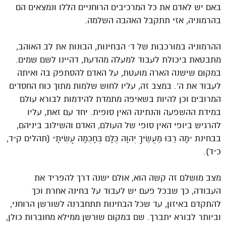
באם יש לאדם את כל המרכיבים הרוחניים הללו ונמצאים הם
בהרמוניה, אזי תתקבל האהבה השלמה.
ההרמוניה במורכבות של ד׳ הבחינות, הבונות את לב האוהב,
מתבטאת ביכולת לעבוד למעלה מהדעת, דהיינו לשם שמים.
במקום שישנה הארה מועטת, על האדם להסתפק בה ואיתה
לעבוד את ה’. במצב זה, עליו לחוש שלמות מתוך כוח החסדים
המרובים וכן להיות בשאיפה מתמדת להידמות לבורא עולם
במידת ההשפעה והנתינה האין סופית. יחד עם זאת, עליו
להרגיש ביופי האין סופי של העולם, האדם והשילוב ביניהם,
בבחינת ״מָה רַבּוּ מַעֲשֶׂיךָ יְהוָה כֻּלָּם בְּחָכְמָה עָשִׂיתָ״ (תהלים ק״ד,
כ״ד).
מצב מושלם זה קשה הוא, אולם ישנה דרך להפריד את
העבודה, כך שבכל פעם יש לעבוד על בחינה אחרת וכך
להתקדם באיזון, עד שכל הבחינות תתחברנה לשורשן הרוחני,
וביותר לבורא יתברך. שם במקום שורשן ממילא מחוברות כולן,