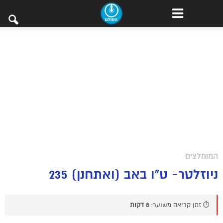
המומלצים
ניוזלטר- ט”ו באב (ואתחנן) 235
⏱️ זמן קריאה משוער:
8 דקות