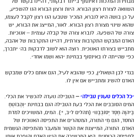
מבחירת המלכות דאינסוף ב״יתר דבקות״, דהיינו בקשר של
השוואה לצורת רצון הבורא. היות ורצון הבורא הנו להשפיע,
על כן בושה היא לנברא, המכיר שטבעו הנו רצון לקבל לעצמו,
שהוא שינוי מצורת רצון הבורא. לאור, המייצג את הבורא, יש
צורה של השפעה. לנברא צורה של קבלה עצמית – אנוכיות.
האדם המבקש התקרבות צורתית, דהיינו התקרבות של אהבה,
מתבייש בצורתו האנוכית. רוצה הוא לשוב לדבקות בה׳ יתברך,
כפי שהייתה לו באינסוף בבחינת ״הוא ושמו אחד״.
בגדי לבן השאולין, כפי שהובא לעיל, הנם אותם כלים שמבקש
האדם להשיג ומתבייש אם אין לו.
״כל הכלים טעונין טבילה״
–
הטבילה נועדה להכשיר את הכלי.
המים הסובבים את הכלי בעת הטבילה הנם בבחינת ״וְהַבּוֹטֵחַ
בַּיהוָה חֶסֶד יְסוֹבְבֶנּוּ״ (תהלים ל״ב, י׳). המים, המשויכים למדת
החסד, הנם מֵי התורה, המטהרים את התפיסה האנוכית של
האדם. התורה, המייצגת את הקשר והמעבר מהתפיסה הגשמית
לתפיסה הרוחנית, היא המכשירה את הגיון האדם והופכת אותו