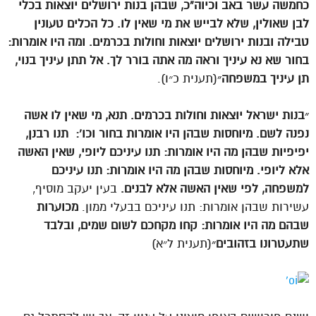
כחמשה עשר באב וכיוה”כ, שבהן בנות ירושלים יוצאות בכלי
לבן שאולין, שלא לבייש את מי שאין לו. כל הכלים טעונין
טבילה ובנות ירושלים יוצאות וחולות בכרמים. ומה היו אומרות:
בחור שא נא עיניך וראה מה אתה בורר לך. אל תתן עיניך בנוי,
תן עיניך במשפחה״
(תענית כ״ו).
״בנות ישראל יוצאות וחולות בכרמים. תנא, מי שאין לו אשה
נפנה לשם. מיוחסות שבהן היו אומרות בחור וכו
‘:
תנו רבנן,
יפיפיות שבהן מה היו אומרות: תנו עיניכם ליופי, שאין האשה
אלא ליופי. מיוחסות שבהן מה היו אומרות: תנו עיניכם
למשפחה, לפי שאין האשה אלא לבנים
.
בעין יעקב מוסיף,
עשירות שבהן אומרות: תנו עיניכם בבעלי ממון.
מכוערות
שבהם מה היו אומרות: קחו מקחכם לשום שמים, ובלבד
שתעטרונו בזהובים״
(תענית ל״א)