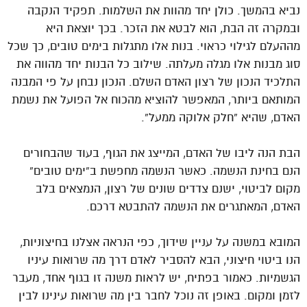
נביא בהמשך. כולן יחד מהוות את השלמות. תפקיד הנקבה
ובמקרה זה הבת, הוא לבטא את הזכר. בכך יוצאת היא
מההעלם לגילוי כראוי. בנות אלו מתגלות בימים טובים, כך שכל
סוג מבנות אלו מגלה מעלתה. שילוב כל הבנות יחד מהווה את
התלכיד הנכון של רצון האדם השלם. הנכון נבחן על פי המבנה
המותאם ביותר, המאפשר להוציא מהכוח אל הפועל את נשמת
האדם, שהיא “חלק אלוקה ממעל”.
הבת הנה ליבו של האדם, המייצג את הגוף, בעוד שהבחורים
הנם בחינת הנשמה. כאשר הנשמה מחפשת ב”ימים טובים”
מקום לביטוי, ישנם צדדים שונים של רצון, הנמצאים בלב
האדם, המאתגרים את הנשמה להתבטא דרכם.
המובא במשנה על עניין שידוך, כפי הנראה אצלנו בחיצוניות,
הנו ביטוי חיצוני, הבא להסביר לאדם דרך מה שרואות עיניו
הגשמיות. כאמור בפתיח, יש לראות משנה זו בגוף אחד, מעבר
לזמן ומקום. באופן זה נוכל לחבר בין מה שרואות עינינו לבין