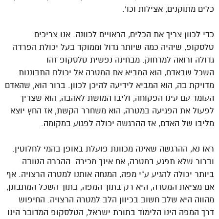
כלים מתוקנים, אצילות וכו’.
כדי לכוון צריך את הכלים, הראויים לכוונה. אנו צריכים
טלסקופ, שיהיה כמה שיותר גדול וממוקד בעל יכולת הפרדה
גדולה ורואה למרחוק. מבחינה נפשית טלסקופ זהו
השכל שבאדם, הוא המביא את המטרה אל יכולת התבוננות
מדויקת בה, הוא המביא לידיעה להיכן לכוון. ברור הוא, שהאדם
העומד עם עינו הפקוחה, וליבו המושת לאהבה, הוא שצריך
לפעול את הפגיעה במטרה, הוא משחרר הקשת, אז החץ יוצא
מליבו של האדם, אז ההרגשה יכולה לפגוע במקומה.
ראו נא, ההרגשה שאינה מכוונת פועלת באופן בהמי לחלוטין.
וברור שלא תפגע במטרה, אם אינך מכירה. ההכרה הטובה
ביותר יכולה להגיע ע”י מפה, המנחה אותנו למטרה הרצויה. אף
אם מציאת המטרה, היא רק בתוך המפה, בתוך השכל המתבונן,
מהווה היא שלב חשוב בכיוון הלב למטרה הרצויה. החיפוש
דרך המפה הינו הלימוד בתורת ישראל, הטלסקופ המדובר הינו