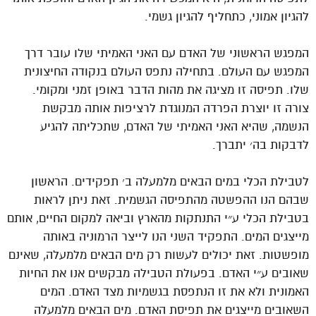
להגיון אמוני, כתחליף להגיון גשמי.
המפגש הראשוני של האדם עם האני האמיתי שלו עובר דרך
המפגש עם העולם. בתחילה נתפס העולם בנקודה החיצונית
שלו. תפיסה זו מציגה את מהות הדבר באופן זמני ומקומי.
צורה זו יוצרת הפרדה המנוגדת לרציפות אותה מבקשת
הנשמה, שהיא האני האמיתי של האדם, שתכליתה להגיע
לדבקות בה׳ יתברך.
לטבילת הכלי במים הבאים מלמעלה ב׳ תפקידים. הראשון
שבהם הנו ההפשטה מהתפיסה הגשמית. זאת ניתן לראות
בטבילת הכלי ע״י התנתקות מהארץ וביאה למקום החיים, אותם
מייצגים המים. התפקיד השני הנו לייצר הרמוניה באותה
מופשטות. זאת יכולים לעשות רק מים הבאים מלמעלה, שאינם
שאובים ע״י האדם. בפעולת הטבילה מבקשים אנו את החיות
האמונית ולא את זו הנתפסת בגשמיות מצד האדם. המים
השאובים מייצגים את תפיסת האדם. מים הבאים מלמעלה