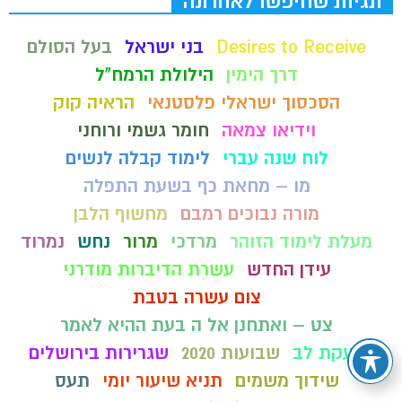
תגיות שחיפשו לאחרונה
Desires to Receive
בני ישראל
בעל הסולם
דרך הימין
הילולת הרמח"ל
הסכסוך ישראלי פלסטנאי
הראיה קוק
וידיאו צמאה
חומר גשמי ורוחני
לוח שנה עברי
לימוד קבלה לנשים
מו – מחאת כף בשעת התפלה
מורה נבוכים רמבם
מחשוף הלבן
מעלת לימוד הזוהר
מרדכי
מרור
נחש
נמרוד
עידן החדש
עשרת הדיברות מודרני
צום עשרה בטבת
צט – ואתחנן אל ה בעת ההיא לאמר
צעקת לב
שבועות 2020
שגרירות בירושלים
שידוך משמים
תניא שיעור יומי
תעס