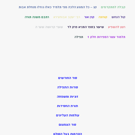
קבלה למתקדמים
קג – כל המונע הלכה מפי תלמיד כאלו גוזלו מנחלת אבות
קול הנחש
קורונה
קרן אור
רבי יעקב אבוחצירא
רמבם משנה תורה
רצון להשפיע
שיעור בספר התניא פרק לד
שערי קדושה שער ה
תלמוד עשר הספירות חלק ז
תפילה
סוד החודשים
סודות התפילה
זוגיות ומשפחה
תורת החסידות
עולמות העליונים
סוד הצמצום
הקדמות בעל הסולם