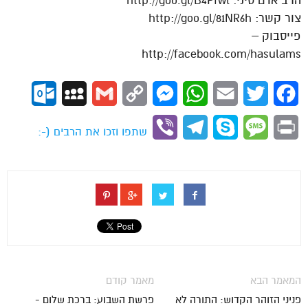
הרב אדם סיני: http://goo.gl/B4Pfwl
צור קשר: http://goo.gl/81NR6h
פייסבוק –
http://facebook.com/hasulams
ok.com
MySpace
Gmail
Copy
Messenger
WhatsApp
Email
Twitter
Facebook
Link
Viber
Telegram
Skype
Message
Print
שתפו וזכו את הרבים (-:
המאמר הבא
מאמר קודם
פניני הזוהר הקדוש: התורה לא
פרשת השבוע: ברכת שלום -