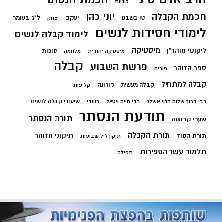
זוגיות
חכמת הקבלה
יוני כהן
יעקב
ל"ג בעומר
טו בשבט
יצחק
לימודי חסידות לנשים
לימוד קבלה לנשים
מיסטיקה
ליקוטי מוהר"ן
סוכות
מיסטיקה יהודית
מלחמה
קבלה
פרשת השבוע
ספר הזוהר
פורים
קבלה למתחיל
קורונה
קבלה מעשית
קליפות
שיעורי קבלה לנשים
רבי ברוך שלום הלוי אשלג
רבי חיים ויטאל
רשבי
תודעת הנסתר
תורת הנסתר
שערי קדושה
תורת הקבלה
תיקוני הזוהר
תורת הסוד
תיקון ליל שבועות
תלמוד עשר הספירות
תפילה