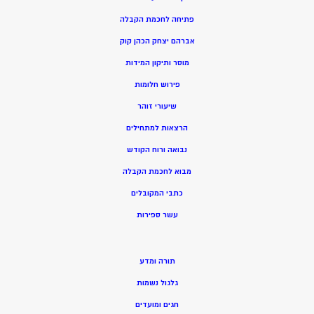
פתיחה לחכמת הקבלה
אברהם יצחק הכהן קוק
מוסר ותיקון המידות
פירוש חלומות
שיעורי זוהר
הרצאות למתחילים
נבואה ורוח הקודש
מ
בוא לחכמת הקבלה
כתבי המקובלים
ע
שר ספירות
תורה ומדע
גלגול נשמות
חגים ומועדים