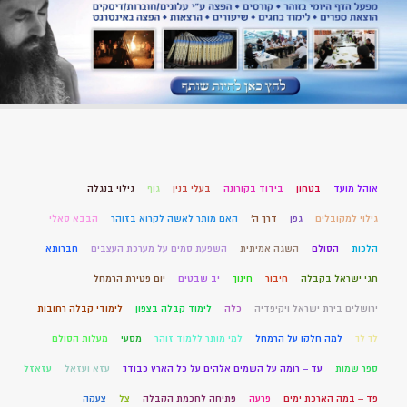
אוהל מועד
בטחון
בידוד בקורונה
בעלי בנין
גוף
גילוי בנגלה
גילוי למקובלים
גפן
דרך ה'
האם מותר לאשה לקרוא בזוהר
הבבא סאלי
הלכות
הסולם
השגה אמיתית
השפעת סמים על מערכת העצבים
חברותא
חגי ישראל בקבלה
חיבור
חינוך
יב שבטים
יום פטירת הרמחל
ירושלים בירת ישראל ויקיפדיה
כלה
לימוד קבלה בצפון
לימודי קבלה רחובות
לך לך
למה חלקו על הרמחל
למי מותר ללמוד זוהר
מסעי
מעלות הסולם
ספר שמות
עד – רומה על השמים אלהים על כל הארץ כבודך
עזא ועזאל
עזאזל
פד – במה הארכת ימים
פרעה
פתיחה לחכמת הקבלה
צל
צעקה