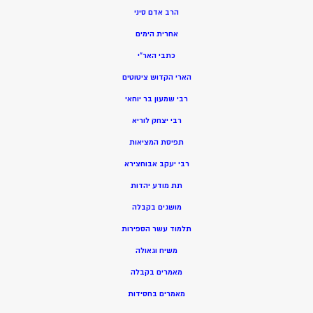
הרב אדם סיני
אחרית הימים
כתבי האר”י
הארי הקדוש ציטוטים
רבי שמעון בר יוחאי
רבי יצחק לוריא
תפיסת המציאות
רבי יעקב אבוחצירא
תת מודע יהדות
מושגים בקבלה
תלמוד עשר הספירות
משיח וגאולה
מאמרים בקבלה
מאמרים בחסידות