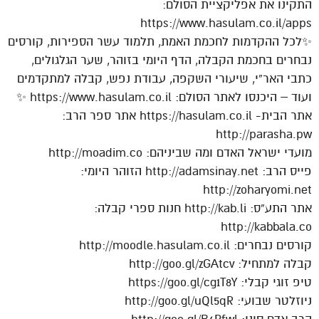
התקינו את אפליקציית הסולם:
https://www.hasulam.co.il/apps
✨לכל ההקדמות לחכמת האמת, תלמוד עשר הספירות, קורסים
נבחרים בחכמת הקבלה, הדף היומי בזוהר, שער הגלגולים,
כתבי האר”י, שיעורי השקפה, עבודת נפש, קבלה למתקדמים
ועוד – היכנסו לאתר הסולם: https://www.hasulam.co.il ✨
אתר הבית- https://hasulam.co.il אתר ספר הרב:
http://parasha.pw
מועדי ישראל האדם ומה שביניהם: http://moadim.co
פייס הרב: http://adamsinay.net הזוהר היומי:
http://zoharyomi.net
אתר התע”ס: http://kab.li חנות ספרי קבלה:
http://kabbala.co
קורסים נבחרים: http://moodle.hasulam.co.il
קבלה למתחיל: http://goo.gl/zGAtcv
טיפ זוגי קבלי: https://goo.gl/cg1T8Y
ניוזלטר שבועי: http://goo.gl/uQl5qR