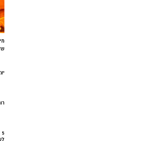
מי
של
יצ
רוח
5
לש