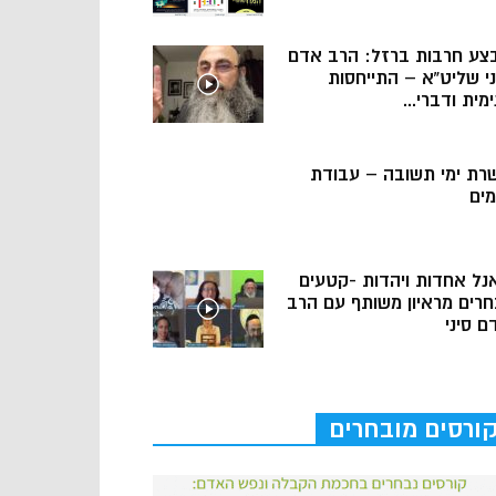
צע חרבות ברזל: הרב אדם
ני שליט”א – התייחסות
מית ודברי...
רת ימי תשובה – עבודת
מים
נל אחדות ויהדות -קטעים
חרים מראיון משותף עם הרב
ם סיני
ורסים מובחרים