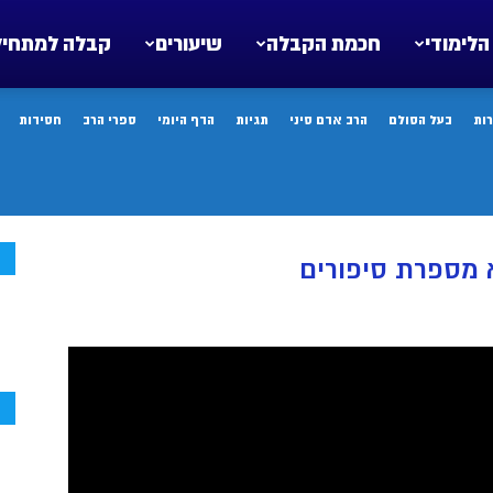
הלימודי
חכמת הקבלה
שיעורים
קבלה למתחיל
ות
בעל הסולם
הרב אדם סיני
תגיות
הדף היומי
ספרי הרב
חסידות
ח
 מספרת סיפורים
ח