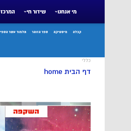
מי אנחנו
שידור חי
המרכז 
קבלה
מיסטיקה
ספר הזוהר
תלמוד עשר הספיר
כללי
דף הבית home
⏱️ זמן קריאה משוער:
1 דקה