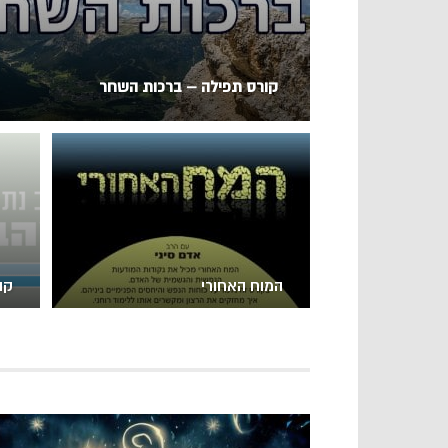
קורס תפילה – ברכות השחר
המוח האחורי
קו