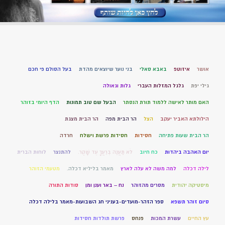
אושר
איזוטפ
באבא סאלי
בני נוער שיוצאים מהדת
בעל הסולם פי חכם
גילי יפת
גלגל המזלות העברי
גלות וגאולה
האם מותר לאישה ללמוד תורת הנסתר
הבעל שם טוב תמונות
הדף היומי בזוהר
הילולתא האביר יעקב
הצל
הר הבית מפה
הר הבית מצגת
הר הבית שעות פתיחה
חסידות
חסידות פרשת וישלח
חרדה
יום האהבה ביהדות
כח חיוב
לֹא תַעֲנֶה בְרֵעֲךָ עֵד שָׁקֶר.
להתנצר
לוחות הברית
לילה דכלה
למה משה לא עלה לארץ
מאמר בליליא דכלה.
מטעמי הזוהר
מיסטיקה יהודית
מסרים מהזוהר
נח – באר וענן ומן
סודות התורה
סיום זוהר תשפא
ספר הזהר-מועדים-בעניני חג השבועות-מאמר בלילה דכלה
עץ החיים
עשרת המכות
פנחס
פרשת תולדות חסידות