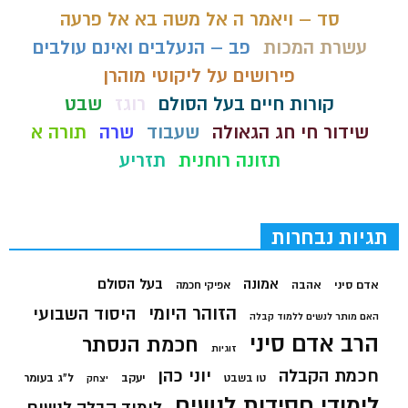
סד – ויאמר ה אל משה בא אל פרעה
עשרת המכות
פב – הנעלבים ואינם עולבים
פירושים על ליקוטי מוהרן
קורות חיים בעל הסולם
רוגז
שבט
שידור חי חג הגאולה
שעבוד
שרה
תורה א
תזונה רוחנית
תזריע
תגיות נבחרות
בעל הסולם
אמונה
אדם סיני
אהבה
אפיקי חכמה
הזוהר היומי
היסוד השבועי
האם מותר לנשים ללמוד קבלה
הרב אדם סיני
חכמת הנסתר
זוגיות
חכמת הקבלה
יוני כהן
יעקב
ל"ג בעומר
טו בשבט
יצחק
לימודי חסידות לנשים
לימוד קבלה לנשים