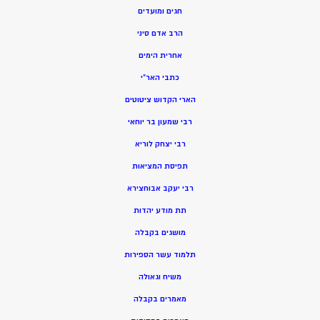
חגים ומועדים
הרב אדם סיני
אחרית הימים
כתבי האר”י
הארי הקדוש ציטוטים
רבי שמעון בר יוחאי
רבי יצחק לוריא
תפיסת המציאות
רבי יעקב אבוחצירא
תת מודע יהדות
מושגים בקבלה
תלמוד עשר הספירות
משיח וגאולה
מאמרים בקבלה