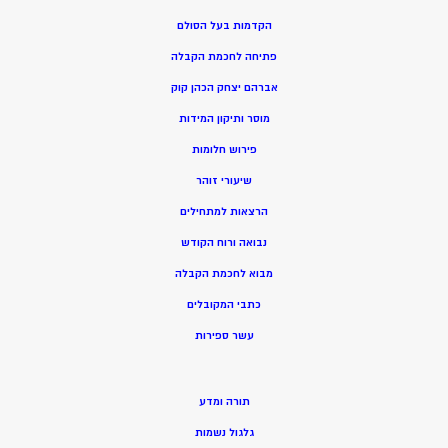
הקדמות בעל הסולם
פתיחה לחכמת הקבלה
אברהם יצחק הכהן קוק
מוסר ותיקון המידות
פירוש חלומות
שיעורי זוהר
הרצאות למתחילים
נבואה ורוח הקודש
מ
בוא לחכמת הקבלה
כתבי המקובלים
ע
שר ספירות
תורה ומדע
גלגול נשמות