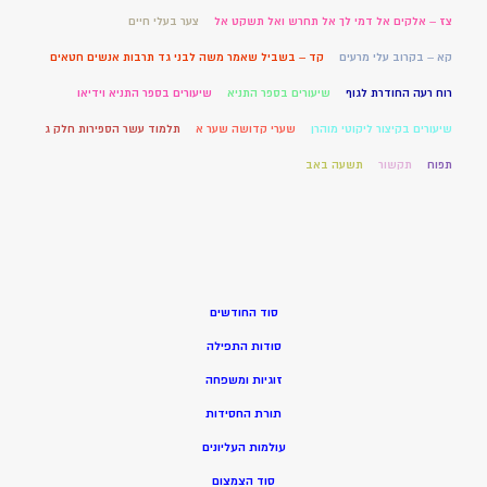
צז – אלקים אל דמי לך אל תחרש ואל תשקט אל
צער בעלי חיים
קא – בקרוב עלי מרעים
קד – בשביל שאמר משה לבני גד תרבות אנשים חטאים
רוח רעה החודרת לגוף
שיעורים בספר התניא
שיעורים בספר התניא וידיאו
שיעורים בקיצור ליקוטי מוהרן
שערי קדושה שער א
תלמוד עשר הספירות חלק ג
תפוח
תקשור
תשעה באב
סוד החודשים
סודות התפילה
זוגיות ומשפחה
תורת החסידות
עולמות העליונים
סוד הצמצום