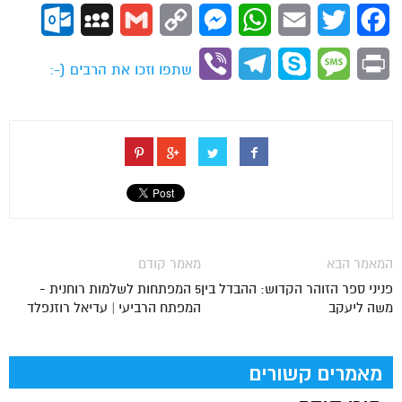
ok.com
MySpace
Gmail
Copy
Messenger
WhatsApp
Email
Twitter
Facebook
Link
Viber
Telegram
Skype
Message
Print
שתפו וזכו את הרבים (-:
המאמר הבא
מאמר קודם
פניני ספר הזוהר הקדוש: ההבדל בין
5 המפתחות לשלמות רוחנית -
משה ליעקב
המפתח הרביעי | עדיאל רוזנפלד
מאמרים קשורים