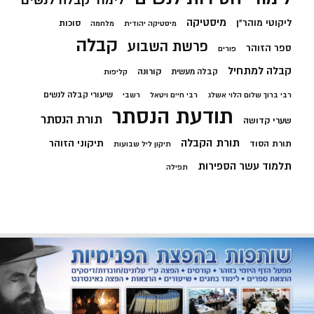
מיסטיקה
ליקוטי מוהר"ן
סוכות
מיסטיקה יהודית
מלחמה
קבלה
פרשת השבוע
ספר הזוהר
פורים
קבלה למתחיל
קורונה
קבלה מעשית
קליפות
שיעורי קבלה לנשים
רבי ברוך שלום הלוי אשלג
רבי חיים ויטאל
רשבי
תודעת הנסתר
תורת הנסתר
שערי קדושה
תורת הקבלה
תיקוני הזוהר
תורת הסוד
תיקון ליל שבועות
תלמוד עשר הספירות
תפילה