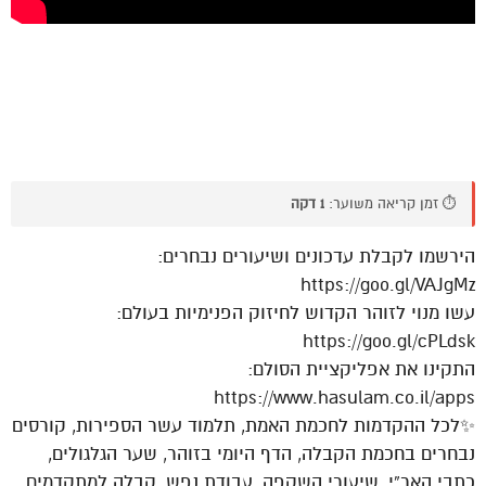
⏱️ זמן קריאה משוער:
1 דקה
הירשמו לקבלת עדכונים ושיעורים נבחרים:
https://goo.gl/VAJgMz
עשו מנוי לזוהר הקדוש לחיזוק הפנימיות בעולם:
https://goo.gl/cPLdsk
התקינו את אפליקציית הסולם:
https://www.hasulam.co.il/apps
✨לכל ההקדמות לחכמת האמת, תלמוד עשר הספירות, קורסים
נבחרים בחכמת הקבלה, הדף היומי בזוהר, שער הגלגולים,
כתבי האר”י, שיעורי השקפה, עבודת נפש, קבלה למתקדמים