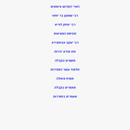
הארי הקדוש ציטוטים
רבי שמעון בר יוחאי
רבי יצחק לוריא
תפיסת המציאות
רבי יעקב אבוחצירא
תת מודע יהדות
מושגים בקבלה
תלמוד עשר הספירות
משיח וגאולה
מאמרים בקבלה
מאמרים בחסידות