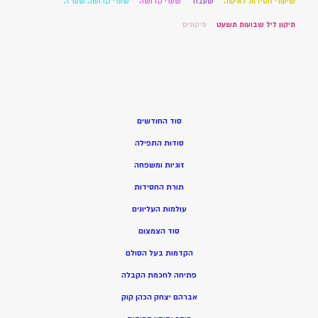
שיעורי חסידות לאישה
שעבוד
שערי קדושה
שערי קדושה שער ה
תיקון ליל שבועות תשעט
תיקונים
סוד החודשים
סודות התפילה
זוגיות ומשפחה
תורת החסידות
עולמות העליונים
סוד הצמצום
הקדמות בעל הסולם
פתיחה לחכמת הקבלה
אברהם יצחק הכהן קוק