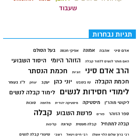
שעבוד
תגיות נבחרות
בעל הסולם
אמונה
אדם סיני
אהבה
אפיקי חכמה
הזוהר היומי
היסוד השבועי
האם מותר לנשים ללמוד קבלה
הרב אדם סיני
חכמת הנסתר
זוגיות
חכמת הקבלה
יוני כהן
יעקב
ל"ג בעומר
טו בשבט
יצחק
לימודי חסידות לנשים
לימוד קבלה לנשים
מיסטיקה
ליקוטי מוהר"ן
סוכות
מיסטיקה יהודית
מלחמה
קבלה
פרשת השבוע
ספר הזוהר
פורים
קבלה למתחיל
קורונה
קבלה מעשית
קליפות
שיעורי קבלה לנשים
רבי ברוך שלום הלוי אשלג
רבי חיים ויטאל
רשבי