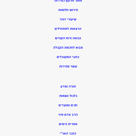
מוסר ותיקון המידות
פירוש חלומות
שיעורי זוהר
הרצאות למתחילים
נבואה ורוח הקודש
מ
בוא לחכמת הקבלה
כתבי המקובלים
ע
שר ספירות
תורה ומדע
גלגול נשמות
חגים ומועדים
הרב אדם סיני
אחרית הימים
כתבי האר”י