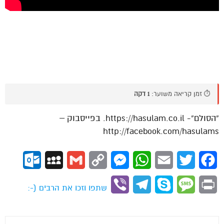
⏱️ זמן קריאה משוער:
1 דקה
“הסולם”- https://hasulam.co.il. בפייסבוק –
http://facebook.com/hasulams
ok.com
MySpace
Gmail
Copy
Messenger
WhatsApp
Email
Twitter
Facebook
Link
Viber
Telegram
Skype
Message
Print
שתפו וזכו את הרבים (-: