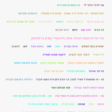
אני לדודי ודודי לי
בין המצרים תאריכים
בעל הסולם - רבי יהודה לייב אשלג - קורות חייו ומפעליו
בראשית התודעה
גוג ומגוג פירוש
דביקות בבורא
דעאש
האסון במירון
הסבר על עשרת הדיברות
הר הבית
הרב קוק
וירוס
זיכוי הרבים
זָכוֹר אֶת יוֹם הַשַּׁבָּת לְקַדְּשׁוֹ. שֵׁשֶׁת יָמִים תַּעֲבֹד וְעָשִׂיתָ כָּל מְלַאכְתֶּךָ
יארצייט בעל הסולם
יציאה מצרים
יראה
יתרו
כוחות אופל
לוט
לחשים
ליל הסדר
לימוד זוהר לנשים
ליקוטי מוהרן לצפייה
לשמה במעשה או לשמה בכוונה
מאמרי האדמור הזקן
מבוא לחכמת הנסתר
מדינת ישראל
מיסטיקה וקבלה
מכבים מול יוונים
נט – מי שמשתדל תמיד לקרב בני אדם לעבודת השם יתברך
ניוזלטר בחכמת הקבלה
נשים יכולות ללמוד קבלה?
ספר סגולות הארי
עה – יברכנו אלקים וייראו אתו כל אפסי ארץ
פא – עלו זה בנגב ועליתם את ההר
פרשה
צורה
קורונה
קורס קבלה
שיעור בספר התניא פרק לג