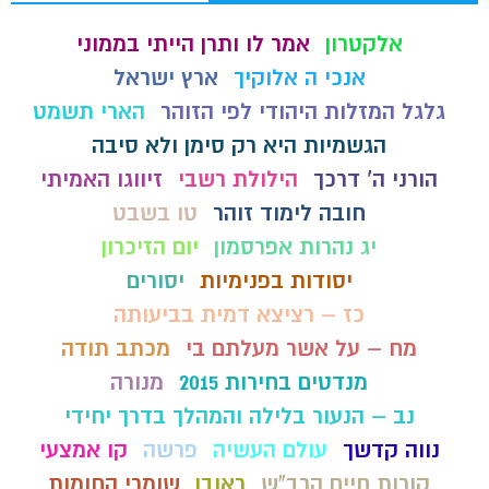
אלקטרון
אמר לו ותרן הייתי בממוני
אנכי ה אלוקיך
ארץ ישראל
גלגל המזלות היהודי לפי הזוהר
הארי תשמט
הגשמיות היא רק סימן ולא סיבה
הורני ה' דרכך
הילולת רשבי
זיווגו האמיתי
חובה לימוד זוהר
טו בשבט
יג נהרות אפרסמון
יום הזיכרון
יסודות בפנימיות
יסורים
כז – רציצא דמית בביעותה
מח – על אשר מעלתם בי
מכתב תודה
מנדטים בחירות 2015
מנורה
נב – הנעור בלילה והמהלך בדרך יחידי
נווה קדשך
עולם העשיה
פרשה
קו אמצעי
קורות חיים הרב"ש
ראובן
שומרי החומות