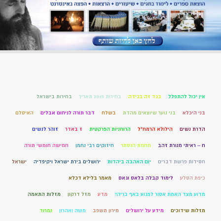
אין יכול להתפלל
בגד זה בגידה
בחירות 2015 תאריך
בחירות בישראל
בני היכלא
בני נוער שיוצאים מהדת
בשלח
דבר תורה לניחום אבלים
האיסלם
הדרת נשים
הילולא הרמח"ל
הרוחניות הפרקטית
ז באדר
זוהר לנשים
ח – ראיתי מנורת זהב
חחמת הנסתר
חיזוקים רבי נחמן
חמישה חומשי תורה
חסידות פרשת דברים
יום האהבה ביהדות
ירושלים בירת ישראל ויקיפדיה
ישראל
כיפת הסלע
לימוד קבלה בלאס וגאס
מאמר בלילא דכלא
מדוע מצד האמת אסור לפגוע באף בריה?
מדע
מזל דרקון
מזלות התאמה
מזלות שידוכים
מידע על ירושלים
מירון תשפב
משה ואהרון
נמרוד