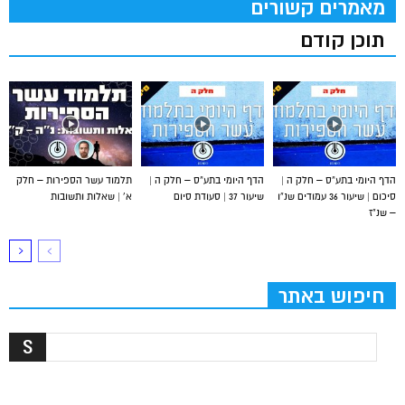
מאמרים קשורים
תוכן קודם
הדף היומי בתע”ס – חלק ה |
הדף היומי בתע”ס – חלק ה |
תלמוד עשר הספירות – חלק
סיכום | שיעור 36 עמודים שנ”ו
שיעור 37 | סעודת סיום
א’ | שאלות ותשובות
– שנ”ז
חיפוש באתר