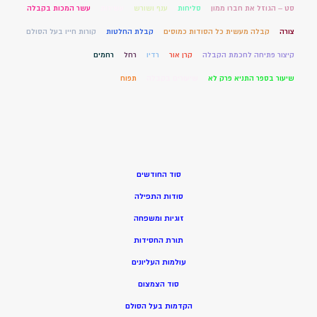
סט – הגוזל את חברו ממון
סליחות
ענף ושורש
עשירות
עשר המכות בקבלה
צורה
קבלה מעשית כל הסודות כמוסים
קבלת החלטות
קורות חייו בעל הסולם
קיצור פתיחה לחכמת הקבלה
קרן אור
רדיו
רחל
רחמים
שיעור בספר התניא פרק לא
שיעורים בקבלה
תפוח
סוד החודשים
סודות התפילה
זוגיות ומשפחה
תורת החסידות
עולמות העליונים
סוד הצמצום
הקדמות בעל הסולם