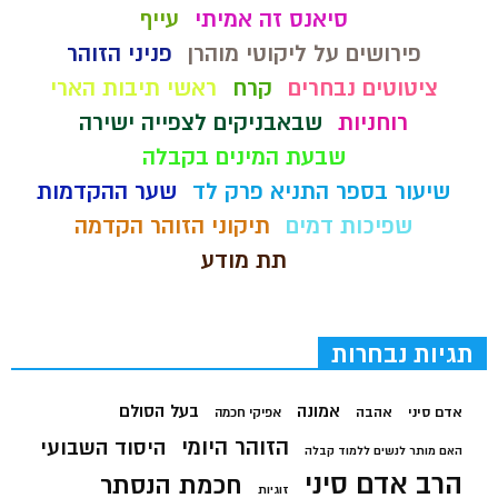
סיאנס זה אמיתי
עייף
פירושים על ליקוטי מוהרן
פניני הזוהר
ציטוטים נבחרים
קרח
ראשי תיבות הארי
רוחניות
שבאבניקים לצפייה ישירה
שבעת המינים בקבלה
שיעור בספר התניא פרק לד
שער ההקדמות
שפיכות דמים
תיקוני הזוהר הקדמה
תת מודע
תגיות נבחרות
בעל הסולם
אמונה
אדם סיני
אהבה
אפיקי חכמה
הזוהר היומי
היסוד השבועי
האם מותר לנשים ללמוד קבלה
הרב אדם סיני
חכמת הנסתר
זוגיות