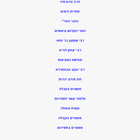
הרב אדם סיני
אחרית הימים
כתבי האר”י
הארי הקדוש ציטוטים
רבי שמעון בר יוחאי
רבי יצחק לוריא
תפיסת המציאות
רבי יעקב אבוחצירא
תת מודע יהדות
מושגים בקבלה
תלמוד עשר הספירות
משיח וגאולה
מאמרים בקבלה
מאמרים בחסידות