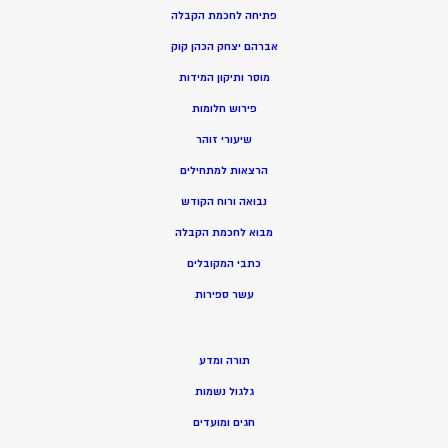
פתיחה לחכמת הקבלה
אברהם יצחק הכהן קוק
מוסר ותיקון המידות
פירוש חלומות
שיעורי זוהר
הרצאות למתחילים
נבואה ורוח הקודש
מ
בוא לחכמת הקבלה
כתבי המקובלים
ע
שר ספירות
תורה ומדע
גלגול נשמות
חגים ומועדים