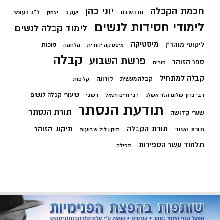
חכמת הקבלה
יוני כהן
יעקב
ל"ג בעומר
טו בשבט
יצחק
לימודי חסידות לנשים
לימוד קבלה לנשים
מיסטיקה
ליקוטי מוהר"ן
סוכות
מיסטיקה יהודית
מלחמה
קבלה
פרשת השבוע
ספר הזוהר
פורים
קבלה למתחיל
קורונה
קבלה מעשית
קליפות
שיעורי קבלה לנשים
רבי ברוך שלום הלוי אשלג
רבי חיים ויטאל
רשבי
תודעת הנסתר
תורת הנסתר
שערי קדושה
תורת הקבלה
תיקוני הזוהר
תורת הסוד
תיקון ליל שבועות
תלמוד עשר הספירות
תפילה