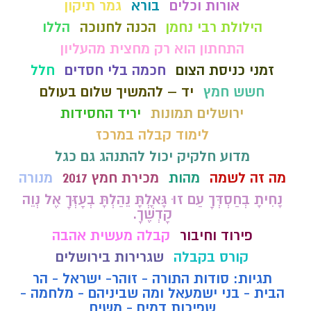
אורות וכלים
בורא
גמר תיקון
הילולת רבי נחמן
הכנה לחנוכה
הללו
התחתון הוא רק מחצית מהעליון
זמני כניסת הצום
חכמה בלי חסדים
חלל
חשש חמץ
יד – להמשיך שלום בעולם
ירושלים תמונות
יריד החסידות
לימוד קבלה במרכז
מדוע חלקיק יכול להתנהג גם כגל
מה זה לשמה
מהות
מכירת חמץ 2017
מנורה
נָחִיתָ בְחַסְדְּךָ עַם זוּ גָּאָלְתָּ נֵהַלְתָּ בְעָזְּךָ אֶל נְוֵה
קָדְשֶׁךָ.
פירוד וחיבור
קבלה מעשית אהבה
קורס בקבלה
שגרירות בירושלים
תגיות: סודות התורה - זוהר- ישראל - הר
הבית - בני ישמעאל ומה שביניהם - מלחמה -
שפיכות דמים - משיח