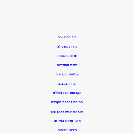
סוד החודשים
סודות התפילה
זוגיות ומשפחה
תורת החסידות
עולמות העליונים
סוד הצמצום
הקדמות בעל הסולם
פתיחה לחכמת הקבלה
אברהם יצחק הכהן קוק
מוסר ותיקון המידות
פירוש חלומות