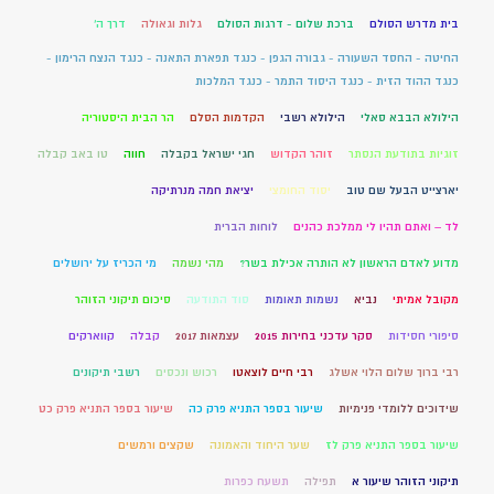
בית מדרש הסולם
ברכת שלום - דרגות הסולם
גלות וגאולה
דרך ה'
החיטה - החסד השעורה - גבורה הגפן - כנגד תפארת התאנה - כנגד הנצח הרימון -
כנגד ההוד הזית - כנגד היסוד התמר - כנגד המלכות
הילולא הבבא סאלי
הילולא רשבי
הקדמות הסלם
הר הבית היסטוריה
זוגיות בתודעת הנסתר
זוהר הקדוש
חגי ישראל בקבלה
חווה
טו באב קבלה
יארצייט הבעל שם טוב
יסוד החומצי
יציאת חמה מנרתיקה
לד – ואתם תהיו לי ממלכת כהנים
לוחות הברית
מדוע לאדם הראשון לא הותרה אכילת בשר?
מהי נשמה
מי הכריז על ירושלים
מקובל אמיתי
נביא
נשמות תאומות
סוד התודעה
סיכום תיקוני הזוהר
סיפורי חסידות
סקר עדכני בחירות 2015
עצמאות 2017
קבלה
קווארקים
רבי ברוך שלום הלוי אשלג
רבי חיים לוצאטו
רכוש ונכסים
רשבי תיקונים
שידוכים ללומדי פנימיות
שיעור בספר התניא פרק כה
שיעור בספר התניא פרק כט
שיעור בספר התניא פרק לז
שער היחוד והאמונה
שקצים ורמשים
תיקוני הזוהר שיעור א
תפילה
תשעח כפרות