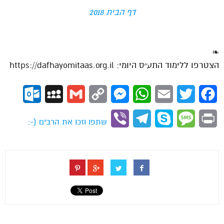
דף הבית 2018
❧
הצטרפו ללימוד התע״ס היומי: https://dafhayomitaas.org.il
ok.com
MySpace
Gmail
Copy
Messenger
WhatsApp
Email
Twitter
Facebook
Link
Viber
Telegram
Skype
Message
Print
שתפו וזכו את הרבים (-: