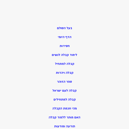
בעל הסולם
הדף היומי
חסידות
ל
ימוד קבלה לנשים
ק
בלה למתחיל
ק
בלה ויהדות
ספר הזוהר
קבלה לעם ישראל
קבלה למתחילים
מהי חכמת הקבלה
האם מותר ללמוד קבלה
תודעה ומודעות