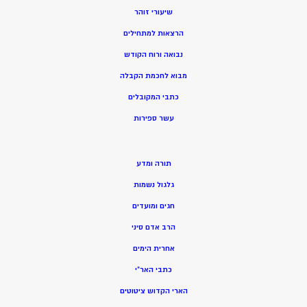
שיעורי זוהר
הרצאות למתחילים
נבואה ורוח הקודש
מ
בוא לחכמת הקבלה
כתבי המקובלים
ע
שר ספירות
תורה ומדע
גלגול נשמות
חגים ומועדים
הרב אדם סיני
אחרית הימים
כתבי האר”י
הארי הקדוש ציטוטים