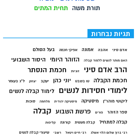
תורת משה
תחית המתים
תגיות נבחרות
בעל הסולם
אמונה
אדם סיני
אהבה
אפיקי חכמה
הזוהר היומי
היסוד השבועי
האם מותר לנשים ללמוד קבלה
הרב אדם סיני
חכמת הנסתר
זוגיות
חכמת הקבלה
יוני כהן
יעקב
ל"ג בעומר
טו בשבט
יצחק
לימודי חסידות לנשים
לימוד קבלה לנשים
מיסטיקה
ליקוטי מוהר"ן
סוכות
מיסטיקה יהודית
מלחמה
קבלה
פרשת השבוע
ספר הזוהר
פורים
קבלה למתחיל
קורונה
קבלה מעשית
קליפות
שיעורי קבלה לנשים
רבי ברוך שלום הלוי אשלג
רבי חיים ויטאל
רשבי