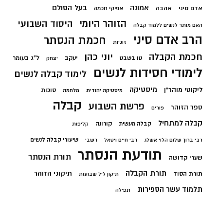
בעל הסולם
אמונה
אדם סיני
אהבה
אפיקי חכמה
הזוהר היומי
היסוד השבועי
האם מותר לנשים ללמוד קבלה
הרב אדם סיני
חכמת הנסתר
זוגיות
חכמת הקבלה
יוני כהן
יעקב
ל"ג בעומר
טו בשבט
יצחק
לימודי חסידות לנשים
לימוד קבלה לנשים
מיסטיקה
ליקוטי מוהר"ן
סוכות
מיסטיקה יהודית
מלחמה
קבלה
פרשת השבוע
ספר הזוהר
פורים
קבלה למתחיל
קורונה
קבלה מעשית
קליפות
שיעורי קבלה לנשים
רבי ברוך שלום הלוי אשלג
רבי חיים ויטאל
רשבי
תודעת הנסתר
תורת הנסתר
שערי קדושה
תורת הקבלה
תיקוני הזוהר
תורת הסוד
תיקון ליל שבועות
תלמוד עשר הספירות
תפילה