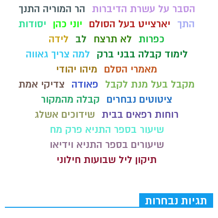
הסבר על עשרת הדיברות
הר המוריה התנך
התך
יארצייט בעל הסולם
יוני כהן
יסודות
כפרות
לא תרצח
לב
לידה
לימוד קבלה בבני ברק
למה צריך גאווה
מאמרי הסלם
מיהו יהודי
מקבל בעל מנת לקבל
פאודה
צדיקי אמת
ציטוטים נבחרים
קבלה מהמקור
רוחות רפאים בבית
שידוכים אשלג
שיעור בספר התניא פרק מח
שיעורים בספר התניא וידיאו
תיקון ליל שבועות חילוני
תגיות נבחרות