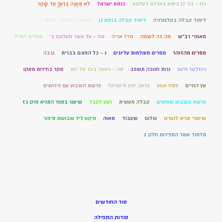
כח – בני לן ביתא באוירא דעלמא
כנסת ישראל
לֹא תַעֲנֶה בְרֵעֲךָ עֵד שָׁקֶר.
לימוד קבלה בקלפורניה
לימוד קבלה ברמת גן
מאמרי האדמור הזקן
מאמרי רב"ש
מה זה לשמה
מזל אריה
מח – על אשר מעלתם בי
מסרים למייל
מסרים מהזוהר
מסרים מעולמות עליונים
נ – כל הפוגם בברית
נגבה
ניוזלטר חינם
נרות חנוכה תשפב
סה – ויאמר בעז אל רות
סקר בחירות מאקו
עץ החיים
פסח 2015
פרעה יונק מישראל
פרשת השבוע עם פירושים
פרשת השבוע שופטים
קבלה מעשית
רצון לקבל
שיעור בספר התניא פרק כז
שיעורי תניא לנשים
שלום
שעבוד
תאוה
תיקון ליל שבועות סיפור
תלמוד עשר הספירות חלק ב
סוד החודשים
סודות התפילה