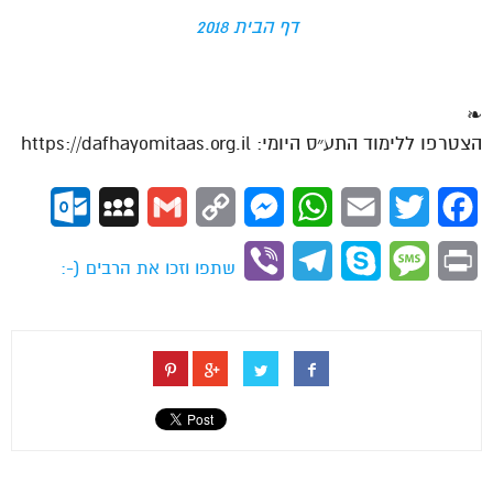
דף הבית 2018
❧
הצטרפו ללימוד התע״ס היומי: https://dafhayomitaas.org.il
ok.com
MySpace
Gmail
Copy
Messenger
WhatsApp
Email
Twitter
Facebook
Link
Viber
Telegram
Skype
Message
Print
שתפו וזכו את הרבים (-: