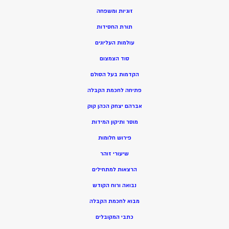
זוגיות ומשפחה
תורת החסידות
עולמות העליונים
סוד הצמצום
הקדמות בעל הסולם
פתיחה לחכמת הקבלה
אברהם יצחק הכהן קוק
מוסר ותיקון המידות
פירוש חלומות
שיעורי זוהר
הרצאות למתחילים
נבואה ורוח הקודש
מ
בוא לחכמת הקבלה
כתבי המקובלים