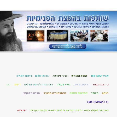
אביר יעקב ספר
אגרת הקודש
ברורי ניצוצות
ברכת שלום - דרגות הסולם
ג – אקרוקתא
גדלות השגה
גילוי בנגלה
דבר תורה לניחום אבלים
דינים
דרך
דרקון
היטלר
הקדמות הסלם
הרמבם היה מקובל
חברה מתוקנת
חג העצמאות 2015
חשיבות ומעלת לימוד הזוהר הקדוש פנימיות התורה וחכמת הקבלה
יארצייט