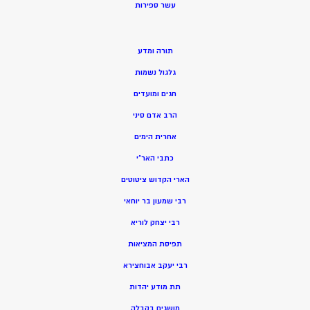
ע
שר ספירות
תורה ומדע
גלגול נשמות
חגים ומועדים
הרב אדם סיני
אחרית הימים
כתבי האר”י
הארי הקדוש ציטוטים
רבי שמעון בר יוחאי
רבי יצחק לוריא
תפיסת המציאות
רבי יעקב אבוחצירא
תת מודע יהדות
מושגים בקבלה