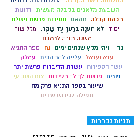
המלחמה באור הקבלה
הרמבם מורה נבוכים
השבעת מלאכים בקבלה מעשית
זדונות
חכמת קבלה
חמאס
חסידות פרשת וישלח
יסוד
לֹא תַעֲנֶה בְרֵעֲךָ עֵד שָׁקֶר.
מזל שור
משנה תורה לרמבם
נד – ויהי מקץ שנתים ימים
נח
ספר התניא
עזא ועזאל
עלייה להר הבית
עמלק
עשר הספירות
עשרת הדיברות פרשת יתרו
פורים
פרשת לך לך חסידות
צום השביעי
שיעור בספר התניא פרק מח
תפילה לגירוש שדים
תגיות נבחרות
בעל הסולם
אמונה