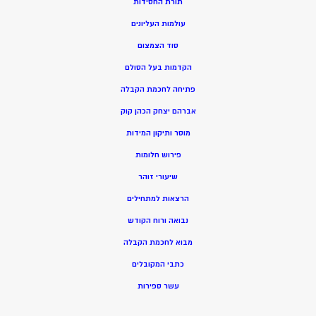
תורת החסידות
עולמות העליונים
סוד הצמצום
הקדמות בעל הסולם
פתיחה לחכמת הקבלה
אברהם יצחק הכהן קוק
מוסר ותיקון המידות
פירוש חלומות
שיעורי זוהר
הרצאות למתחילים
נבואה ורוח הקודש
מ
בוא לחכמת הקבלה
כתבי המקובלים
ע
שר ספירות