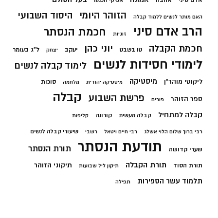
אדם סיני
אהבה
אפיקי חכמה
הזוהר היומי
היסוד השבועי
האם מותר לנשים ללמוד קבלה
הרב אדם סיני
חכמת הנסתר
זוגיות
חכמת הקבלה
יוני כהן
יעקב
ל"ג בעומר
טו בשבט
יצחק
לימודי חסידות לנשים
לימוד קבלה לנשים
מיסטיקה
ליקוטי מוהר"ן
סוכות
מיסטיקה יהודית
מלחמה
קבלה
פרשת השבוע
ספר הזוהר
פורים
קבלה למתחיל
קורונה
קבלה מעשית
קליפות
שיעורי קבלה לנשים
רבי ברוך שלום הלוי אשלג
רבי חיים ויטאל
רשבי
תודעת הנסתר
תורת הנסתר
שערי קדושה
תורת הקבלה
תיקוני הזוהר
תורת הסוד
תיקון ליל שבועות
תלמוד עשר הספירות
תפילה