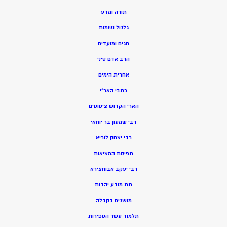
תורה ומדע
גלגול נשמות
חגים ומועדים
הרב אדם סיני
אחרית הימים
כתבי האר”י
הארי הקדוש ציטוטים
רבי שמעון בר יוחאי
רבי יצחק לוריא
תפיסת המציאות
רבי יעקב אבוחצירא
תת מודע יהדות
מושגים בקבלה
תלמוד עשר הספירות