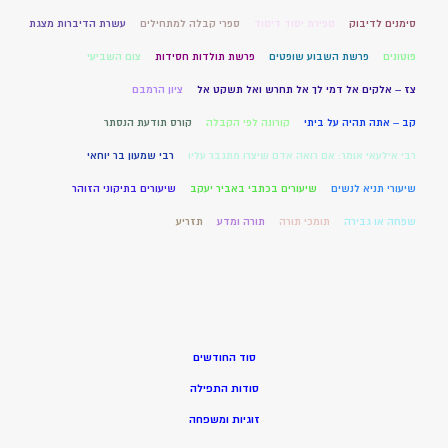
סימנים לדיבוק
ספירת יסוד דיסוד
ספרי קבלה למתחילים
עשרת הדיברות מצגת
פוטונים
פרשת השבוע שופטים
פרשת תולדות חסידות
צום השביעי
צז – אלקים אל דמי לך אל תחרש ואל תשקט אל
ציון הרמבם
קב – אתה תהיה על ביתי
קורונה לפי הקבלה
קורס תודעת הנסתר
רבי אילעאי אומר: אם רואה אדם שיצרו מתגבר עליו
רבי שמעון בר יוחאי
שיעורי תניא לנשים
שיעורים בכתבי באביר יעקב
שיעורים בתיקוני הזוהר
שפחה או גבירה
תומכי תורה
תורה ומדע
תזריע
סוד החודשים
סודות התפילה
זוגיות ומשפחה