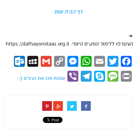
דף הבית 2018
❧
הצטרפו ללימוד התע״ס היומי: https://dafhayomitaas.org.il
ok.com
MySpace
Gmail
Copy
Messenger
WhatsApp
Email
Twitter
Facebook
Link
Viber
Telegram
Skype
Message
Print
שתפו וזכו את הרבים (-: