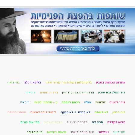
אחדות הכוחות בטבע
בהסתכלות גשמית מה שהיה איננו
בלילא דכלה
גורי הארי
דוד המלך ובת שבע
הרב יהודה צבי ברנדויין
הרזיה רוחנית
ז באדר
זוהר לנשים
חדשות
חולה
חכמת הנסתר
ט – תהמת יכסימו
טומאה
כוח הרצון
לא לשמה
לֹא תִרְצַח. 7. לֹא תִנְאָף.
לימוד זוהר לאישה
מאמרי הסולם
מבוא לקבלה
מכת דם
מלחמה גרעינית
מלכת השדים
מתי צום פורים
נהר דינור
ניוזלטר
נרות חנוכה תשפג
סיאנס ביהדות
סיום הזוהר