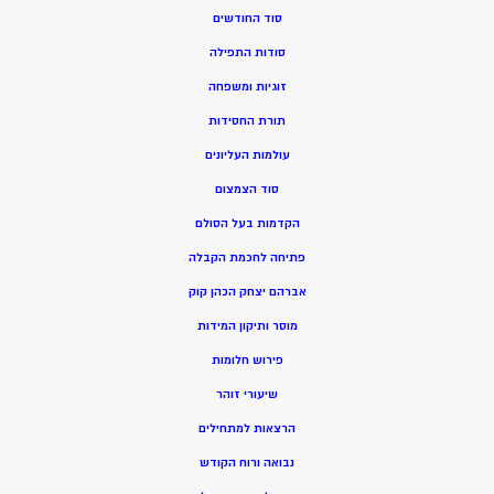
סוד החודשים
סודות התפילה
זוגיות ומשפחה
תורת החסידות
עולמות העליונים
סוד הצמצום
הקדמות בעל הסולם
פתיחה לחכמת הקבלה
אברהם יצחק הכהן קוק
מוסר ותיקון המידות
פירוש חלומות
שיעורי זוהר
הרצאות למתחילים
נבואה ורוח הקודש