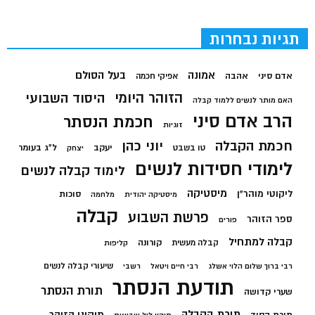
תגיות נבחרות
בעל הסולם
אמונה
אדם סיני
אהבה
אפיקי חכמה
הזוהר היומי
היסוד השבועי
האם מותר לנשים ללמוד קבלה
הרב אדם סיני
חכמת הנסתר
זוגיות
חכמת הקבלה
יוני כהן
יעקב
ל"ג בעומר
טו בשבט
יצחק
לימודי חסידות לנשים
לימוד קבלה לנשים
מיסטיקה
ליקוטי מוהר"ן
סוכות
מיסטיקה יהודית
מלחמה
קבלה
פרשת השבוע
ספר הזוהר
פורים
קבלה למתחיל
קורונה
קבלה מעשית
קליפות
שיעורי קבלה לנשים
רבי ברוך שלום הלוי אשלג
רבי חיים ויטאל
רשבי
תודעת הנסתר
תורת הנסתר
שערי קדושה
תורת הקבלה
תיקוני הזוהר
תורת הסוד