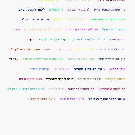
כ – תשעה תקונין יקירין
לג בעומר תשפא
להתאסלם
לימוד לתשעה באב
לימוד קבלה בקריית אתא
מאמר השבטים
מגילה
מה זה אנרגיה אפלה
מה זה חומר אפל
מה לעזעזאל קורה פה?
מי הם הלו צדיקים הנסתרים
מירון
מכירת חמץ
מקבל בעל מנת להשפיע
מקבל בעל מנת לקבל
מקרה
מרכז ללימודי קבלה
משיח בן דוד
משיח ותיקוני הזוהר
משפיע על מנת לקבל
סוף זמן אכילת חמץ
סקר בחירות לכנסת
עא – קשה מאד להיות מפרסם
עזאזל
עידן החדש
עשרת הדיברות פסוקים
צום השביעי
קדושה וטהרה
קורונה בקבלה
קורונה לפי הזוהר
קורס קבלה למתחיל
ראש חודש שבט
רבי יעקב אבוחצירא
רבי שמעון בר יוחאי
שידוך רוחני
שיעור בספר התניא פרק לט
שיעור בספר התניא פרק מט
שיעור קבלה היומי
שערי קדושה המלא