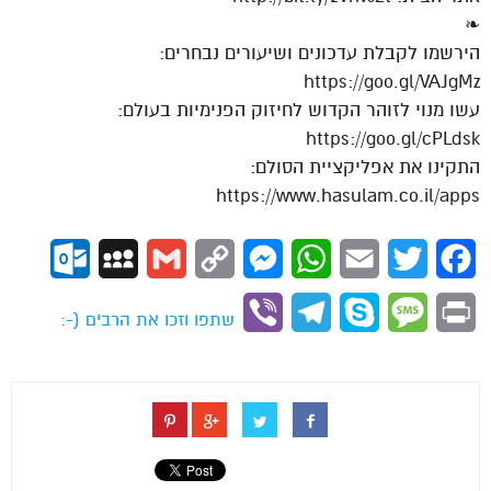
❧
הירשמו לקבלת עדכונים ושיעורים נבחרים:
https://goo.gl/VAJgMz
עשו מנוי לזוהר הקדוש לחיזוק הפנימיות בעולם:
https://goo.gl/cPLdsk
התקינו את אפליקציית הסולם:
https://www.hasulam.co.il/apps
ok.com
MySpace
Gmail
Copy
Messenger
WhatsApp
Email
Twitter
Facebook
Link
Viber
Telegram
Skype
Message
Print
שתפו וזכו את הרבים (-: