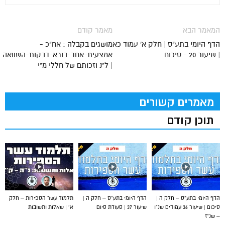
המאמר הבא
מאמר קודם
הדף היומי בתע"ס | חלק א' עמוד כא
מושגים בקבלה : אח"כ -
| שיעור 20 - סיכום
אמצעית-אחד-בורא-דבקות-השוואה
| ל"נ וזכותם של חללי מ"י
מאמרים קשורים
תוכן קודם
הדף היומי בתע”ס – חלק ה |
הדף היומי בתע”ס – חלק ה |
תלמוד עשר הספירות – חלק
סיכום | שיעור 36 עמודים שנ”ו
שיעור 37 | סעודת סיום
א’ | שאלות ותשובות
– שנ”ז