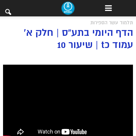
תלמוד עשר הספירות
הדף היומי בתע”ס | חלק א’
עמוד כt | שיעור 10