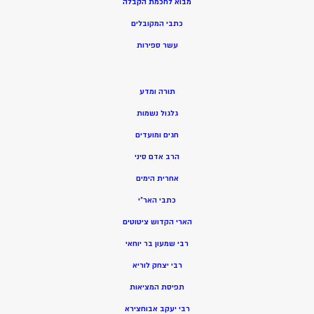
מ
בוא לחכמת הקבלה
כתבי המקובלים
ע
שר ספירות
תורה ומדע
גלגול נשמות
חגים ומועדים
הרב אדם סיני
אחרית הימים
כתבי האר”י
הארי הקדוש ציטוטים
רבי שמעון בר יוחאי
רבי יצחק לוריא
תפיסת המציאות
רבי יעקב אבוחצירא