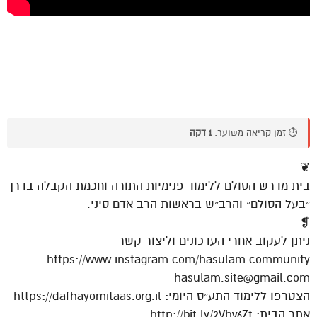
⏱️ זמן קריאה משוער:
1 דקה
❦
בית מדרש הסולם ללימוד פנימיות התורה וחכמת הקבלה בדרך
״בעל הסולם״ והרב״ש בראשות הרב אדם סיני.
❡
ניתן לעקוב אחרי העדכונים וליצור קשר
https://www.instagram.com/hasulam.community
hasulam.site@gmail.com
הצטרפו ללימוד התע״ס היומי: https://dafhayomitaas.org.il
אתר הבית: http://bit.ly/2Vhv6Zt