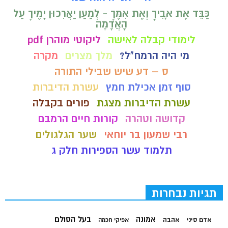
כַּבֵּד אֶת אָבִיךָ וְאֶת אִמֶּךָ - לְמַעַן יַאֲרִכוּן יָמֶיךָ עַל
הָאֲדָמָה
לימודי קבלה לאישה
ליקוטי מוהרן pdf
מי היה הרמח"ל?
מלך מצרים
מקרה
ס – דע שיש שבילי התורה
סוף זמן אכילת חמץ
עשרת הדיברות
עשרת הדיברות מצגת
פורים בקבלה
קדושה וטהרה
קורות חיים הרמבם
רבי שמעון בר יוחאי
שער הגלגולים
תלמוד עשר הספירות חלק ג
תגיות נבחרות
בעל הסולם
אמונה
אדם סיני
אהבה
אפיקי חכמה