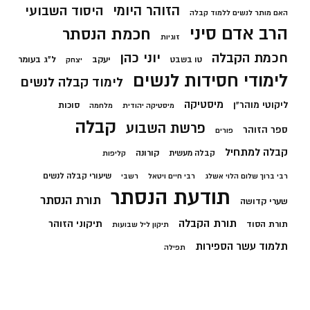
הזוהר היומי
היסוד השבועי
האם מותר לנשים ללמוד קבלה
הרב אדם סיני
חכמת הנסתר
זוגיות
חכמת הקבלה
יוני כהן
יעקב
ל"ג בעומר
טו בשבט
יצחק
לימודי חסידות לנשים
לימוד קבלה לנשים
מיסטיקה
ליקוטי מוהר"ן
סוכות
מיסטיקה יהודית
מלחמה
קבלה
פרשת השבוע
ספר הזוהר
פורים
קבלה למתחיל
קורונה
קבלה מעשית
קליפות
שיעורי קבלה לנשים
רבי ברוך שלום הלוי אשלג
רבי חיים ויטאל
רשבי
תודעת הנסתר
תורת הנסתר
שערי קדושה
תורת הקבלה
תיקוני הזוהר
תורת הסוד
תיקון ליל שבועות
תלמוד עשר הספירות
תפילה