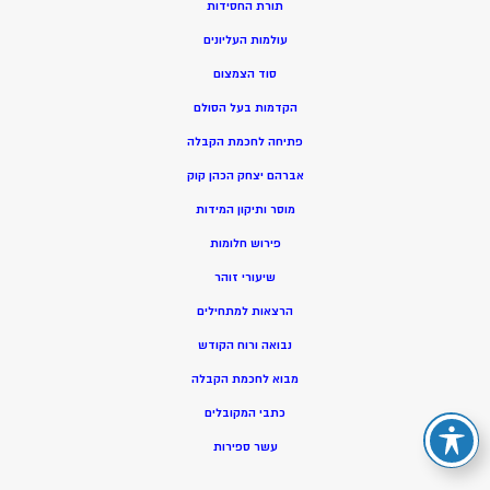
תורת החסידות
עולמות העליונים
סוד הצמצום
הקדמות בעל הסולם
פתיחה לחכמת הקבלה
אברהם יצחק הכהן קוק
מוסר ותיקון המידות
פירוש חלומות
שיעורי זוהר
הרצאות למתחילים
נבואה ורוח הקודש
מ
בוא לחכמת הקבלה
כתבי המקובלים
ע
שר ספירות