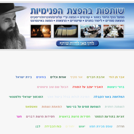
אבר מן החי
אהבת חברים
אור מקיף
אורות וכלים
בוזונים
בירת ישראל
ברורי ניצוצות
האביר יעקב על התורה
הבעל שם טוב ציטוטים
המלחמה באור הקבלה
הסיבה לגלות בגלל ביטול זוהר
הסכסוך ישראלי פלסטנאי
השמנה רוחנית
השפעת סמים על בני נוער
התאמת נשמות
וואטסאפ
זוגיות בתודעת הנסתר
חסידות פרשת בראשית
חסידות פרשת דברים
חצר
חרדה
טופס מכירת חמץ
יאוש
יחודים
כוח הכבידה
לבן