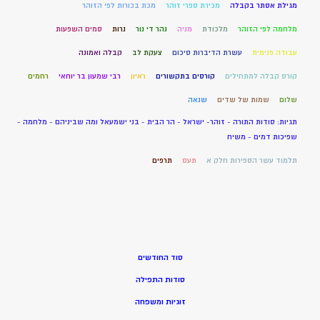
מגילת אסתר בקבלה
מכירת ספרי זוהר
מכת בכורות לפי הזוהר
מלחמה לפי הזוהר
מלכודת
מניה
נהר די נור
נרות
סמים השפעות
עבודה פנימית
עשרת הדיברות סיכום
צעקת לב
קבלה ואמונה
קורס קבלה למתחילים
קורסים בתקשורים
ראיון
רבי שמעון בר יוחאי
רחמים
שלום
שמות של שדים
שנאה
תגיות: סודות התורה - זוהר- ישראל - הר הבית - בני ישמעאל ומה שביניהם - מלחמה -
שפיכות דמים - משיח
תלמוד עשר הספירות חלק א
תעס
תרפים
סוד החודשים
סודות התפילה
זוגיות ומשפחה