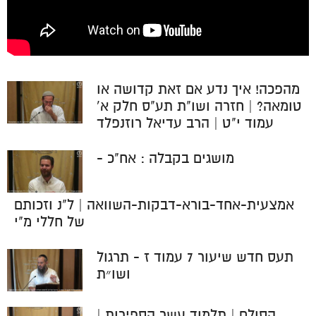
מהפכה! איך נדע אם זאת קדושה או
טומאה? | חזרה ושו"ת תע"ס חלק א'
עמוד י"ט | הרב עדיאל רוזנפלד
מושגים בקבלה : אח"כ -
אמצעית-אחד-בורא-דבקות-השוואה | ל"נ וזכותם
של חללי מ"י
תעס חדש שיעור 7 עמוד ז - תרגול
ושו״ת
הסולם | תלמוד עשר הספירות |