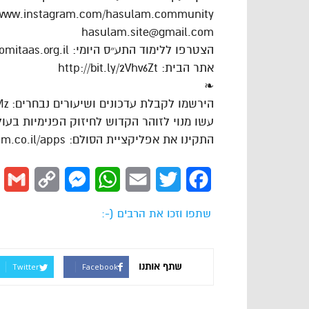
/www.instagram.com/hasulam.community
hasulam.site@gmail.com
הצטרפו ללימוד התע״ס היומי: https://dafhayomitaas.org.il
אתר הבית: http://bit.ly/2Vhv6Zt
❧
הירשמו לקבלת עדכונים ושיעורים נבחרים: https://goo.gl/VAJgMz
עשו מנוי לזוהר הקדוש לחיזוק הפנימיות בעולם: ://goo.gl/cPLdsk
התקינו את אפליקציית הסולם: https://www.hasulam.co.il/apps
l
Copy
Messenger
WhatsApp
Email
Twitter
Facebook
Link
שתפו וזכו את הרבים (-:
שתף אותנו
Twitter
Facebook