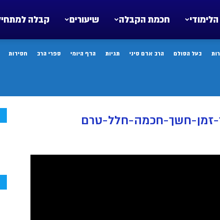
הלימודי
חכמת הקבלה
שיעורים
קבלה למתחיל
ות
בעל הסולם
הרב אדם סיני
תגיות
הדף היומי
ספרי הרב
חסידות
ח
-זמן-חשך-חכמה-חלל-טרם
ח