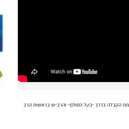
כמת הקבלה בדרך ״בעל הסולם״ והרב״ש בראשות הרב