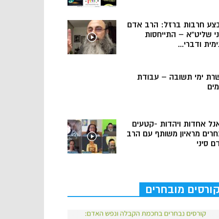
צע חרבות ברזל: הרב אדם
ני שליט”א – התייחסות
מית ודברי...
רת ימי תשובה – עבודת
מים
נל אחדות ויהדות -קטעים
חרים מראיון משותף עם הרב
ם סיני
ורסים מובחרים