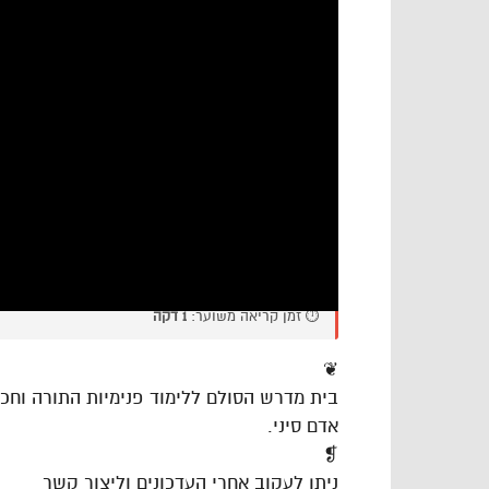
⏱️ זמן קריאה משוער:
1 דקה
❦
בית מדרש הסולם ללימוד פנימיות התורה וח
אדם סיני.
❡
ניתן לעקוב אחרי העדכונים וליצור קשר