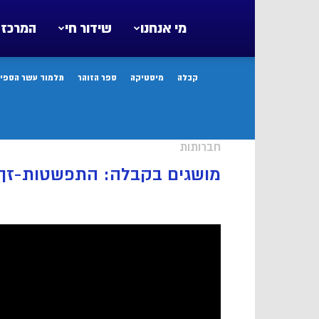
מי אנחנו
שידור חי
המרכז 
קבלה
מיסטיקה
ספר הזוהר
תלמוד עשר הספיר
חברותות
מושגים בקבלה: התפשטות-זך