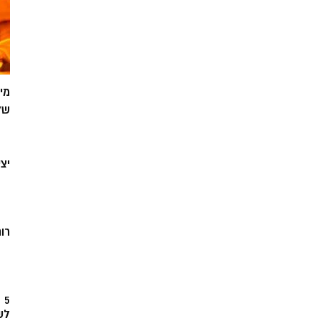
מי
של
יצ
רוח
5
לש