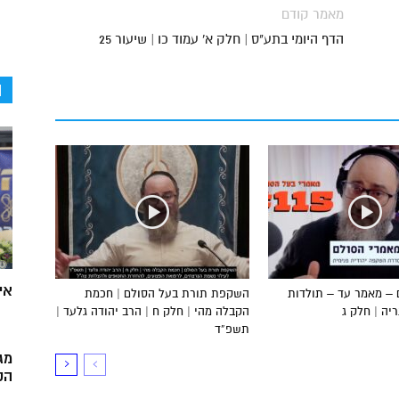
מאמר קודם
הדף היומי בתע"ס | חלק א' עמוד כו | שיעור 25
ה
אי
 – מאמר עד – תולדות
השקפת תורת בעל הסולם | חכמת
ה | חלק ג
הקבלה מהי | חלק ח | הרב יהודה גלעד |
תשפ”ד
מג
הק