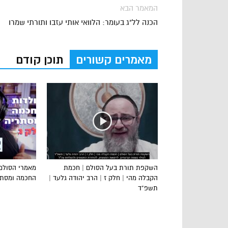
המאמר הבא
הכנה לל"ג בעומר: הלוואי אותי עזבו ותורתי שמרו
מאמרים קשורים
תוכן קודם
השקפת תורת בעל הסולם | חכמת
מאמרי הסולם
הקבלה מהי | חלק ז | הרב יהודה גלעד |
החכמה ומסתרי
תשפ”ד