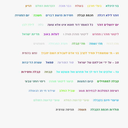
בני היכלא
בעלי חורבן
בשלח
גבר מוכה
הקדמות הסלם
הריון
זוהר לילא דכלה
חכמת קבלה
חסידות פרשת דברים
חשכה
יום הפטירה
יום ירושלים זוהר
כל האומר דוד חוטא אינו אלא טועה
כלה
לילה לבן
ליקוטי מוהר ן מפורש
ליקוטי מוהרן תורה ו
לעלות באוב
מדינת ישראל
מהו הכוח
מהי נשמה
מהי קבלה
מערת המכפלה
משפטים
נט – מי שמשתדל תמיד לקרב בני אדם לעבודת השם יתברך
נפש בהמית
סב – על ידי אכילתם של ישראל
סוד התודעה
סמאל
עשרת הדיברות
צז – אלקים אל דמי לך אל תחרש ואל תשקט אל
קבחה
קבלה וחסידות
קבלה למתחילים
קיום המצוות
קיצור ליקוטי מוהרן
ריפוי רוחני טבעי
רשימת המפלגות לבחירות 2015
שביל החלב
שידור חי חג הגאולה
שיעורי חינם בקבלה
שערי קדושה המלא
שערי קדושה הסולם
תולדות חכמת הקבלה
תעופה
תפיסה צורתית