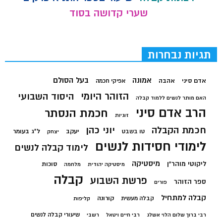
שערי קדושה בסוד
תגיות נבחרות
בעל הסולם
אמונה
אדם סיני
אהבה
אפיקי חכמה
הזוהר היומי
היסוד השבועי
האם מותר לנשים ללמוד קבלה
הרב אדם סיני
חכמת הנסתר
זוגיות
חכמת הקבלה
יוני כהן
יעקב
ל"ג בעומר
טו בשבט
יצחק
לימודי חסידות לנשים
לימוד קבלה לנשים
מיסטיקה
ליקוטי מוהר"ן
סוכות
מיסטיקה יהודית
מלחמה
קבלה
פרשת השבוע
ספר הזוהר
פורים
קבלה למתחיל
קורונה
קבלה מעשית
קליפות
שיעורי קבלה לנשים
רבי ברוך שלום הלוי אשלג
רבי חיים ויטאל
רשבי