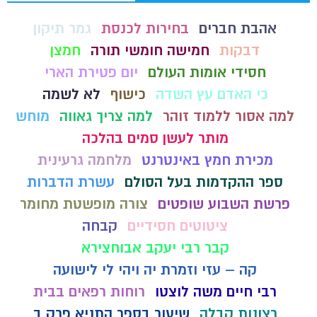
אהבת חברים
בחירות לכנסת
גמר תיקון
דבקות
חמישה חומשי תורה
חמצן
חסידי אומות העולם
יום פטירת הארי
כי האדם עץ השדה
כישוף
לא לשמה
למה אסור ללמוד זוהר
למה צריך גאווה
מוחש
מותר לעשן סמים בהלכה
מכירת חמץ באינטרנט
מלחמה גרעינית
ספר ההקדמות בעל הסולם
עשרת הדברות
פרשת השבוע שופטים
צורה מופשטת מחומר
ציטוטים חסידיים
קבחה
קבר רבי יעקב אבוחצירא
קה – עזי וזמרת יה ויהי לי לישועה
רבי חיים משה לוצטו
רוחות רפאים בבית
רצונות קבלה
שיעור בספר התניא פרק ב