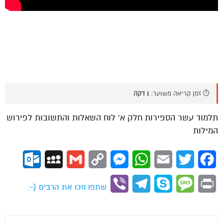
⏱️ זמן קריאה משוער:
1 דקה
תלמוד עשר הספירות חלק א’ לוח השאלות והתשובות לפירוש
המילות
ok.com
MySpace
Gmail
Copy
Messenger
WhatsApp
Email
Twitter
Facebook
Link
Viber
Telegram
Skype
Message
Print
שתפו וזכו את הרבים (-: