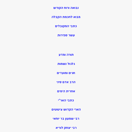
נבואה ורוח הקודש
מ
בוא לחכמת הקבלה
כתבי המקובלים
ע
שר ספירות
תורה ומדע
גלגול נשמות
חגים ומועדים
הרב אדם סיני
אחרית הימים
כתבי האר”י
הארי הקדוש ציטוטים
רבי שמעון בר יוחאי
רבי יצחק לוריא