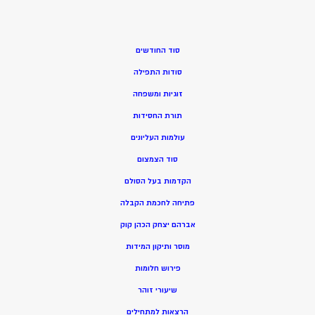
סוד החודשים
סודות התפילה
זוגיות ומשפחה
תורת החסידות
עולמות העליונים
סוד הצמצום
הקדמות בעל הסולם
פתיחה לחכמת הקבלה
אברהם יצחק הכהן קוק
מוסר ותיקון המידות
פירוש חלומות
שיעורי זוהר
הרצאות למתחילים