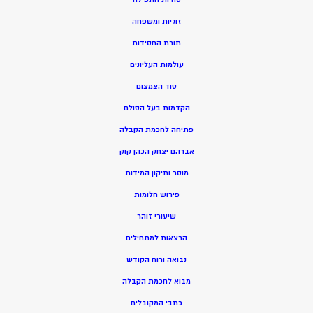
זוגיות ומשפחה
תורת החסידות
עולמות העליונים
סוד הצמצום
הקדמות בעל הסולם
פתיחה לחכמת הקבלה
אברהם יצחק הכהן קוק
מוסר ותיקון המידות
פירוש חלומות
שיעורי זוהר
הרצאות למתחילים
נבואה ורוח הקודש
מ
בוא לחכמת הקבלה
כתבי המקובלים