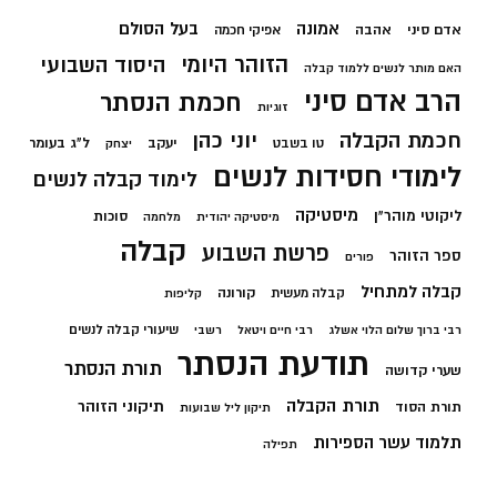
בעל הסולם
אמונה
אדם סיני
אהבה
אפיקי חכמה
הזוהר היומי
היסוד השבועי
האם מותר לנשים ללמוד קבלה
הרב אדם סיני
חכמת הנסתר
זוגיות
חכמת הקבלה
יוני כהן
יעקב
ל"ג בעומר
טו בשבט
יצחק
לימודי חסידות לנשים
לימוד קבלה לנשים
מיסטיקה
ליקוטי מוהר"ן
סוכות
מיסטיקה יהודית
מלחמה
קבלה
פרשת השבוע
ספר הזוהר
פורים
קבלה למתחיל
קורונה
קבלה מעשית
קליפות
שיעורי קבלה לנשים
רבי ברוך שלום הלוי אשלג
רבי חיים ויטאל
רשבי
תודעת הנסתר
תורת הנסתר
שערי קדושה
תורת הקבלה
תיקוני הזוהר
תורת הסוד
תיקון ליל שבועות
תלמוד עשר הספירות
תפילה