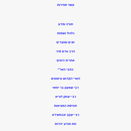
ע
שר ספירות
תורה ומדע
גלגול נשמות
חגים ומועדים
הרב אדם סיני
אחרית הימים
כתבי האר”י
הארי הקדוש ציטוטים
רבי שמעון בר יוחאי
רבי יצחק לוריא
תפיסת המציאות
רבי יעקב אבוחצירא
תת מודע יהדות