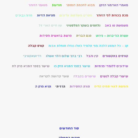
מאמרי האדמור הזקן
מבוא לחכמת הנסתר
מודעות
מטעמי הזוהר
מכת בכורות לפי הזוהר
מסרים מעולמות עליונים
מציאת הזיווג
מרוה נבוכים
משמעות טו באב
נלחמים בשקר הפלסטיני
עץ חיים הארי זל
עשרת הדיברות – פירוט
פגם הברית
פרשת בראשית חסידות
קג – כל המונע הלכה מפי תלמיד כאלו גוזלו מנחלת אבות
קורס קבלה
קורסים בתקשורים
קין והבל
רבי ברוך שלום הלוי אשלג
רדיוטאקטיבי
שידוכים ללומדי פנימיות
שיעור בספר התניא פרק כו
שיעור בספר התניא פרק לח
שיעורי קבלה לנשים
שיעורים בקבלה
שערי קדושה לקריאה
תופעות לוואי סמים קלים
תורת החסידות
תזזיתי
תניא פרק ה
סוד החודשים
סודות התפילה