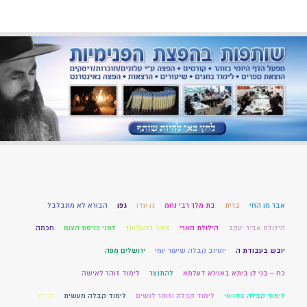
אבר מן החי
ברית
בת מלך רבי נחמ
גן עדן
גפן
הבורא לא מתבלבל
הילולת אביר יעקב
הילולת הארי
זוהר בהעלותך
זמני כניסת הצום
חכמה
יובש בעבודת ה
יוטיוב קבלה שיעור יומי
ירושלים מפה
כח – בני לן ביתא באוירא דעלמא
להתנצר
לימוד זוהר לאישה
לימוד קבלה בהוואי
לימוד קבלה וזוהר לנשים
לימוד קבלה מעשית
לך לך