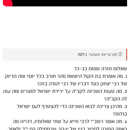
⏱️ זמן קריאה משוער:
1 דקה
שאלות חזרה שמות כב-כד
1. מה אומרת בת הקול היוצאת מהר חורב בכל יום? ומה הדיוק
של רבי יצחק כנגד דבריו של רבי יהודה בזה?
2. מה טענת השכינה לקב”ה על ירידת ישראל למצרים ומה ענה
לה הקב”ה?
3. מהיכן צריכה לבוא השכינה כדי להצטרף לעם ישראל
בגלות?
4. מה אומר רשב”י לרבי חייא על שתי שאלותיו, דהיינו מה
ראתה התורה לספור בניו של יעקב שבתחילה הם י”ב ולאחר