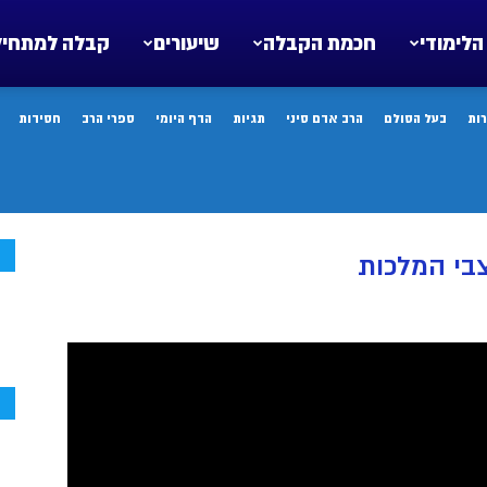
הלימודי
חכמת הקבלה
שיעורים
קבלה למתחיל
ות
בעל הסולם
הרב אדם סיני
תגיות
הדף היומי
ספרי הרב
חסידות
ח
צבי המלכות
ח