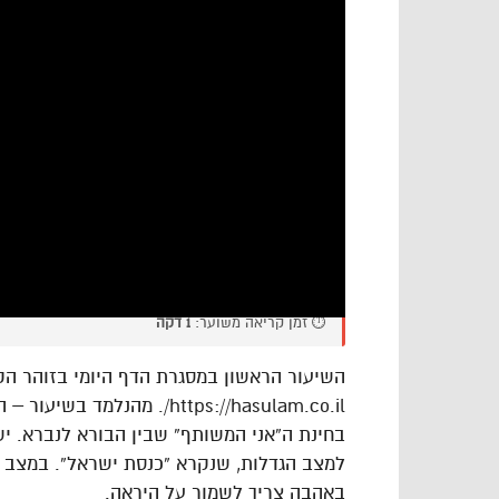
⏱️ זמן קריאה משוער:
1 דקה
השיעור הראשון במסגרת הדף היומי בזוהר הק
https://hasulam.co.il/. מה
בחינת ה”אני המשותף” שבין הבורא לנברא. יש
למצב הגדלות, שנקרא “כנסת ישראל”. במצב ה
באהבה צריך לשמור על היראה.