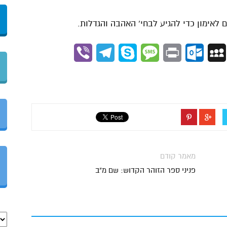
לאימון כדי להגיע לבחי’ האהבה והגדלות.
Viber
Telegram
Skype
Message
Outlook.com
Print
MySpace
Gmai
מאמר קודם
פניני ספר הזוהר הקדוש: שם מ"ב