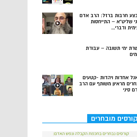
צע חרבות ברזל: הרב אדם
ני שליט”א – התייחסות
מית ודברי...
רת ימי תשובה – עבודת
מים
נל אחדות ויהדות -קטעים
חרים מראיון משותף עם הרב
ם סיני
ורסים מובחרים