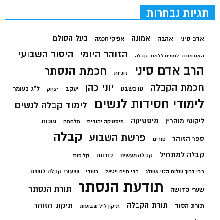
תגיות נבחרות
בעל הסולם
אמונה
אדם סיני
אהבה
אפיקי חכמה
הזוהר היומי
היסוד השבועי
האם מותר לנשים ללמוד קבלה
הרב אדם סיני
חכמת הנסתר
זוגיות
חכמת הקבלה
יוני כהן
יעקב
ל"ג בעומר
טו בשבט
יצחק
לימודי חסידות לנשים
לימוד קבלה לנשים
מיסטיקה
ליקוטי מוהר"ן
סוכות
מיסטיקה יהודית
מלחמה
קבלה
פרשת השבוע
ספר הזוהר
פורים
קבלה למתחיל
קורונה
קבלה מעשית
קליפות
שיעורי קבלה לנשים
רבי ברוך שלום הלוי אשלג
רבי חיים ויטאל
רשבי
תודעת הנסתר
תורת הנסתר
שערי קדושה
תורת הקבלה
תיקוני הזוהר
תורת הסוד
תיקון ליל שבועות