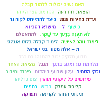
האם נשים יכולות ללמוד קבלה
הוצאת רוח רעה
הקדמת ספר הזוהר
ועדת בחירות 2015
כיצד להתייחס לקורונה
כישוף
ל – מישרא דסכינא
לֹא תַעֲנֶה בְרֵעֲךָ עֵד שָׁקֶר.
להתאסלם
לימוד זוהר לאישה
לימוד קבלה בלוס אנגלס
מ – אלה מסעי בני ישראל
מדוע חלקיק יכול להתנהג גם כגל
מלחמת גוג ומגוג בתנך
מנגל
מציאת האחד
נזקי הסמים
עלון שבועי ביהדות
פירוד וחיבור
פירושים על ליקוטי מוהרן
צום גדליהו
קליפת עמלק
רב"ש
רחמים
תיקוני הזוהר לקריאה
תשוקה