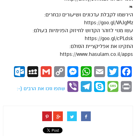
❧
הירשמו לקבלת עדכונים ושיעורים נבחרים:
https://goo.gl/VAJgMz
עשו מנוי לזוהר הקדוש לחיזוק הפנימיות בעולם:
https://goo.gl/cPLdsk
התקינו את אפליקציית הסולם:
https://www.hasulam.co.il/apps
ok.com
MySpace
Gmail
Copy
Messenger
WhatsApp
Email
Twitter
Facebook
Link
Viber
Telegram
Skype
Message
Print
שתפו וזכו את הרבים (-: