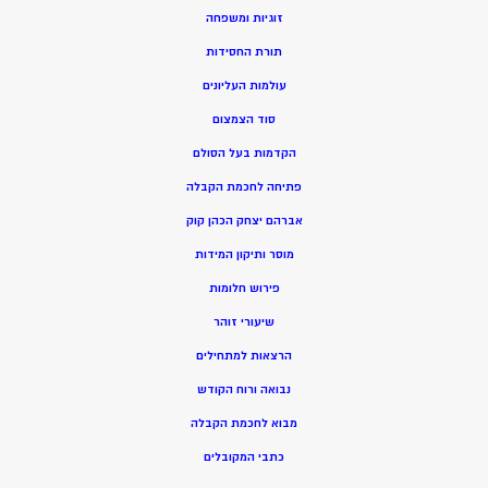
זוגיות ומשפחה
תורת החסידות
עולמות העליונים
סוד הצמצום
הקדמות בעל הסולם
פתיחה לחכמת הקבלה
אברהם יצחק הכהן קוק
מוסר ותיקון המידות
פירוש חלומות
שיעורי זוהר
הרצאות למתחילים
נבואה ורוח הקודש
מ
בוא לחכמת הקבלה
כתבי המקובלים