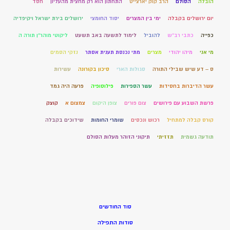
הובלה
הסולם
הרב קוק יארצייט
התחתון הוא רק מחצית מהעליון
חסד
יום ירושלים בקבלה
ימי בין המצרים
יסוד החומצי
ירושלים בירת ישראל ויקיפדיה
כפייה
כתבי רב"ש
להוביל
לימוד לתשעה באב תשעט
ליקוטי מוהר"ן תורה ה
מי אני
מיהו יהודי
מצרים
מתי נכנסת תענית אסתר
נזקי הסמים
ס – דע שיש שבילי התורה
סגולות הארי
סיכון בקורונה
עשירות
עשר הדיברות בחסידות
עשר הספירות
פילוסופיה
פרעה היה גמד
פרשת השבוע עם פירושים
צום פורים
צופן היקום
צמצום א
קוצק
קורס קבלה למתחיל
רכוש ונכסים
שומרי החומות
שידוכים בקבלה
תודעה גשמית
תזזיתי
תיקוני הזוהר מעלות הסולם
סוד החודשים
סודות התפילה