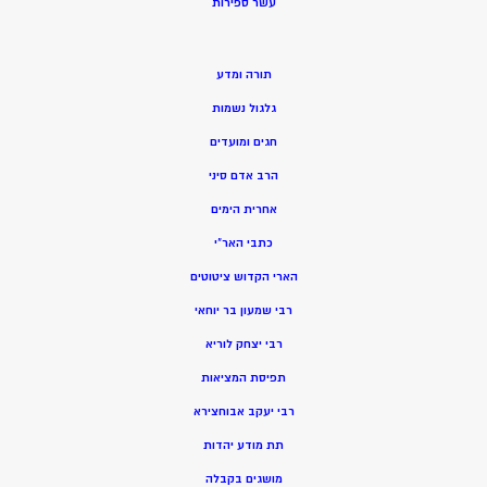
ע
שר ספירות
תורה ומדע
גלגול נשמות
חגים ומועדים
הרב אדם סיני
אחרית הימים
כתבי האר”י
הארי הקדוש ציטוטים
רבי שמעון בר יוחאי
רבי יצחק לוריא
תפיסת המציאות
רבי יעקב אבוחצירא
תת מודע יהדות
מושגים בקבלה