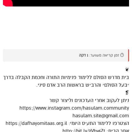
⏱️ זמן קריאה משוער:
1 דקה
❦
בית מדרש הסולם ללימוד פנימיות התורה וחכמת הקבלה בדרך
״בעל הסולם״ והרב״ש בראשות הרב אדם סיני.
❡
ניתן לעקוב אחרי העדכונים וליצור קשר
https://www.instagram.com/hasulam.community
hasulam.site@gmail.com
הצטרפו ללימוד התע״ס היומי: https://dafhayomitaas.org.il
אתר הבית: http://bit.ly/2Vhv6Zt