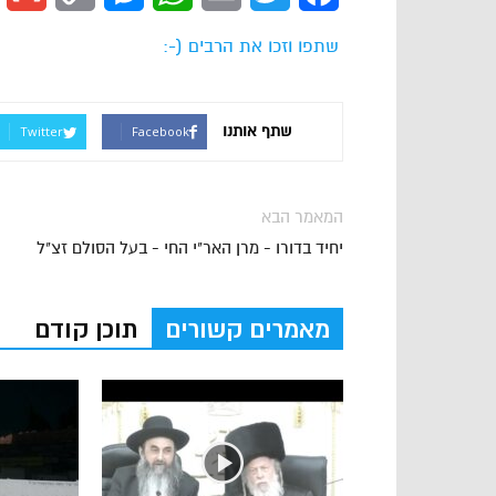
Link
שתפו וזכו את הרבים (-:
שתף אותנו
Twitter
Facebook
המאמר הבא
יחיד בדורו - מרן האר"י החי - בעל הסולם זצ"ל
מאמרים קשורים
תוכן קודם