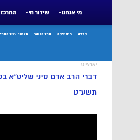
מי אנחנו
שידור חי
המרכז 
קבלה
מיסטיקה
ספר הזוהר
תלמוד עשר הספיר
יארצייט
דברי הרב אדם סיני שליט”א בס
תשע”ט