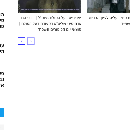
מב
 סיני בעליה לציון הרב״ש
יארצייט בעל הסולם זצוק”ל | דברי הרב
סי
שפ״ד
אדם סיני שליט”א בסעודת בעל הסולם |
פני
מוצאי יום הכיפורים תשפ”ד
עש
הי
פא
נב
אד
ק