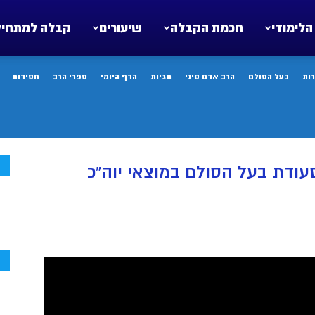
הלימודי
חכמת הקבלה
שיעורים
קבלה למתחיל
ות
בעל הסולם
הרב אדם סיני
תגיות
הדף היומי
ספרי הרב
חסידות
ח
עודת בעל הסולם במוצאי יוה”כ
ח