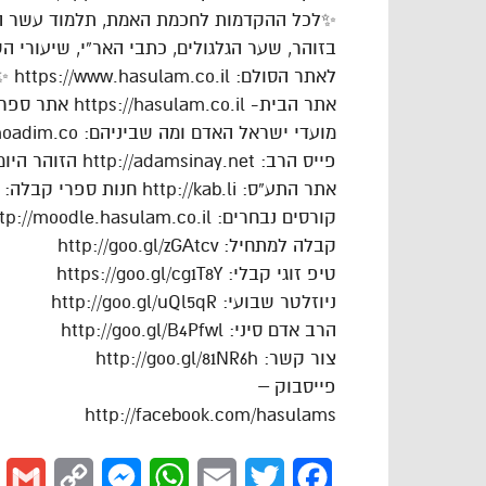
✨לכל ההקדמות לחכמת האמת, תלמוד עשר הספ
בזוהר, שער הגלגולים, כתבי האר”י, שיעורי 
לאתר הסולם: https://www.hasulam.co.il ✨
אתר הבית- https://hasulam.co.il אתר ספר הרב: http://parasha.pw
מועדי ישראל האדם ומה שביניהם: http://moadim.co
פייס הרב: http://adamsinay.net הזוהר היומי: http://zoharyomi.net
אתר התע”ס: http://kab.li חנות ספרי קבלה: http://kabbala.co
קורסים נבחרים: http://moodle.hasulam.co.il
קבלה למתחיל: http://goo.gl/zGAtcv
טיפ זוגי קבלי: https://goo.gl/cg1T8Y
ניוזלטר שבועי: http://goo.gl/uQl5qR
הרב אדם סיני: http://goo.gl/B4Pfwl
צור קשר: http://goo.gl/81NR6h
פייסבוק –
http://facebook.com/hasulams
l
Copy
Messenger
WhatsApp
Email
Twitter
Facebook