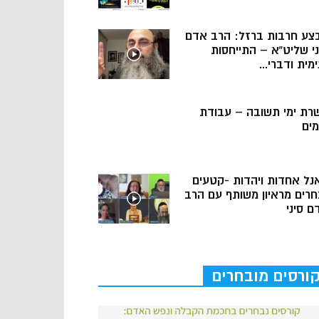
צע חרבות ברזל: הרב אדם
ני שליט”א – התייחסות
מית ודברי...
רת ימי תשובה – עבודת
מים
נל אחדות ויהדות -קטעים
חרים מראיון משותף עם הרב
ם סיני
ורסים מובחרים