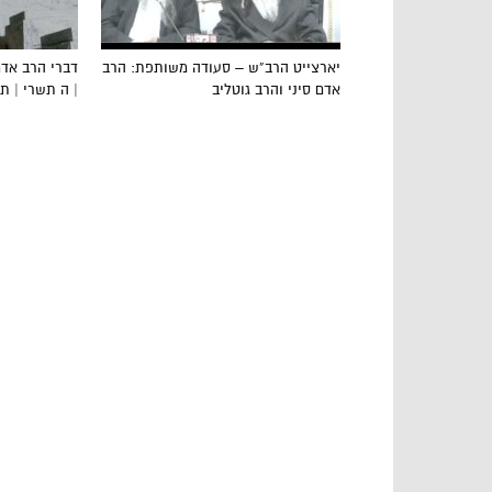
יארצייט הרב”ש – סעודה משותפת: הרב
דברי הרב אדם
אדם סיני והרב גוטליב
| ה תשרי | ת