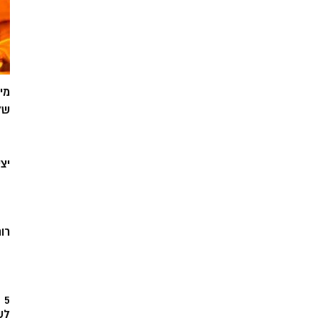
מי
של
יצ
רוח
5
לש