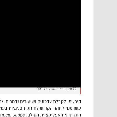
⏱️ זמן קריאה משוער:
1 דקה
הירשמו לקבלת עדכונים ושיעורים נבחרים: https://goo.gl/VAJgMz
עשו מנוי לזוהר הקדוש לחיזוק הפנימיות בעולם: ://goo.gl/cPLdsk
התקינו את אפליקציית הסולם: https://www.hasulam.co.il/apps