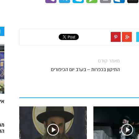
ה
מאמר קודם
התיקון בכפרות – בערב יום הכיפורים
אי
מג
הק