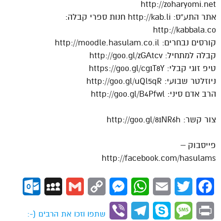
http://zoharyomi.net
אתר התע”ס: http://kab.li חנות ספרי קבלה:
http://kabbala.co
קורסים נבחרים: http://moodle.hasulam.co.il
קבלה למתחיל: http://goo.gl/zGAtcv
טיפ זוגי קבלי: https://goo.gl/cg1T8Y
ניוזלטר שבועי: http://goo.gl/uQl5qR
הרב אדם סיני: http://goo.gl/B4Pfwl
צור קשר: http://goo.gl/81NR6h
פייסבוק –
http://facebook.com/hasulams
ok.com
MySpace
Gmail
Copy
Messenger
WhatsApp
Email
Twitter
Facebook
Link
Viber
Telegram
Skype
Message
Print
שתפו וזכו את הרבים (-: