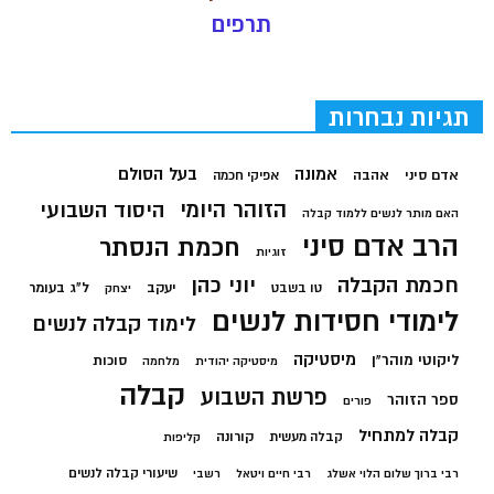
תרפים
תגיות נבחרות
בעל הסולם
אמונה
אדם סיני
אהבה
אפיקי חכמה
הזוהר היומי
היסוד השבועי
האם מותר לנשים ללמוד קבלה
הרב אדם סיני
חכמת הנסתר
זוגיות
חכמת הקבלה
יוני כהן
יעקב
ל"ג בעומר
טו בשבט
יצחק
לימודי חסידות לנשים
לימוד קבלה לנשים
מיסטיקה
ליקוטי מוהר"ן
סוכות
מיסטיקה יהודית
מלחמה
קבלה
פרשת השבוע
ספר הזוהר
פורים
קבלה למתחיל
קורונה
קבלה מעשית
קליפות
שיעורי קבלה לנשים
רבי ברוך שלום הלוי אשלג
רבי חיים ויטאל
רשבי