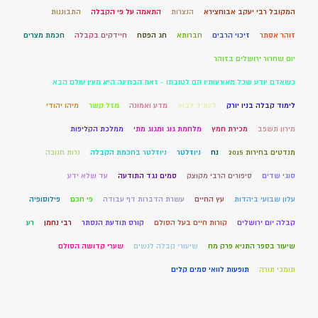
המקובל רבי יעקב אבוחצירא
הנצרות
התאמה על פי הקבלה
התבוננות
זוהר אסתר
זיכוי הרבים
חברותא
חג הפסח
חיידקים בקבלה
חכמת מצרים
יום שחרור ירושלים בזוהר
כשאדם יודע שכל מאורעותיו הם לטובתו - זאת הבחינה היא מעין עולם הבא
לימוד קבלה בניו יורק
לעתיד לבוא
מדע ואמונה
מזל קשר
מיהו יהודי
מירון תשפב
מכירת חמץ
מלחמת גוג ומגוג מתי
ממלכת הקליפות
מנדטים בחירות 2015
נח
ניוזלטר
ניוזלטר בחכמת הקבלה
נרות חנוכה
סוגי שדים
סיפורים הרבי מקוצק
סמים נגד התודעה
עד שלא ידע
עלון שבועי ביהדות
עץ החיים
עשרת הדברות דף עבודה
פי חכם
פילוסופיה
קבלה יום ירושלים
קורות חיים בעל הסולם
קורס תודעת הנסתר
רבי נחמן
רע
שיעור בספר התניא פרק מח
שיעורי קבלה לנשים
שערי קדושה הסולם
תומכי תורה
תופעות לוואי סמים קלים