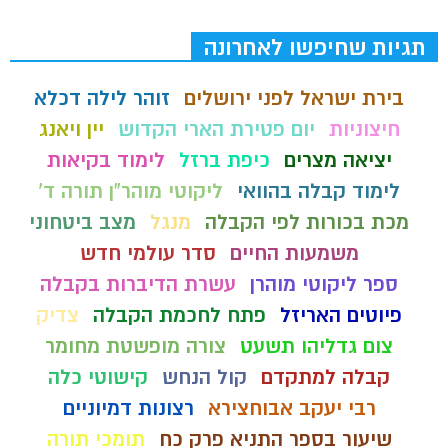
תגיות שחיפשו לאחרונה
בירת ישראל לפני ירושלים
זוהר לילה דכלא
חיצוניות
יום פטירת הארי הקדוש
יין ויאנג
יציאה מצרים
כיפת ברזל
לימוד בקיאות
לימוד קבלה בהוואי
ליקוטי מוהר"ן תורה ד'
מכת בכורות לפי הקבלה
מנגל
מצב ביטחוני
משמעות החיים
סדר עולמי חדש
ספר ליקוטי מוהרן
עשרת הדיברות בקבלה
פיוטים האריזל
פתח לחכמת הקבלה
צדיק
צום גדליהו תשעט
צורה מופשטת מחומר
קבלה למתקדם
קול הנחש
קישוטי כלה
רבי יעקב אבוחצירא
רצונות דמיוניים
שיעור בספר התניא פרק כח
תומכי תורה