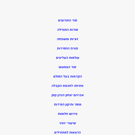
סוד החודשים
סודות התפילה
זוגיות ומשפחה
תורת החסידות
עולמות העליונים
סוד הצמצום
הקדמות בעל הסולם
פתיחה לחכמת הקבלה
אברהם יצחק הכהן קוק
מוסר ותיקון המידות
פירוש חלומות
שיעורי זוהר
הרצאות למתחילים