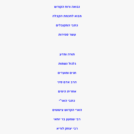
נבואה ורוח הקודש
מ
בוא לחכמת הקבלה
כתבי המקובלים
ע
שר ספירות
תורה ומדע
גלגול נשמות
חגים ומועדים
הרב אדם סיני
אחרית הימים
כתבי האר”י
הארי הקדוש ציטוטים
רבי שמעון בר יוחאי
רבי יצחק לוריא