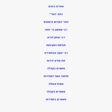
אחרית הימים
כתבי האר”י
הארי הקדוש ציטוטים
רבי שמעון בר יוחאי
רבי יצחק לוריא
תפיסת המציאות
רבי יעקב אבוחצירא
תת מודע יהדות
מושגים בקבלה
תלמוד עשר הספירות
משיח וגאולה
מאמרים בקבלה
מאמרים בחסידות