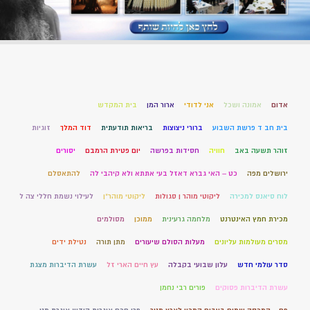
אדום
אמונה ושכל
אני לדודי
ארור המן
בית המקדש
בית חב ד פרשת השבוע
ברורי ניצוצות
בריאות תודעתית
דוד המלך
זוגיות
זוהר תשעה באב
חוויה
חסידות בפרשה
יום פטירת הרמבם
יסורים
ירושלים מפה
כט – האי גברא דאזל בעי אתתא ולא קיהבי לה
להתאסלם
לוח סיאנס למכירה
ליקוטי מוהר ן סגולות
ליקוטי מוהר"ן
לעילוי נשמת חללי צה ל
מכירת חמץ האינטרנט
מלחמה גרעינית
ממוכן
מסולמים
מסרים מעולמות עליונים
מעלות הסולם שיעורים
מתן תורה
נטילת ידים
סדר עולמי חדש
עלון שבועי בקבלה
עץ חיים הארי זל
עשרת הדיברות מצגת
עשרת הדיברות פסוקים
פורים רבי נחמן