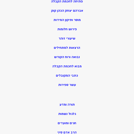
פתיחה לחכמת הקבלה
אברהם יצחק הכהן קוק
מוסר ותיקון המידות
פירוש חלומות
שיעורי זוהר
הרצאות למתחילים
נבואה ורוח הקודש
מ
בוא לחכמת הקבלה
כתבי המקובלים
ע
שר ספירות
תורה ומדע
גלגול נשמות
חגים ומועדים
הרב אדם סיני