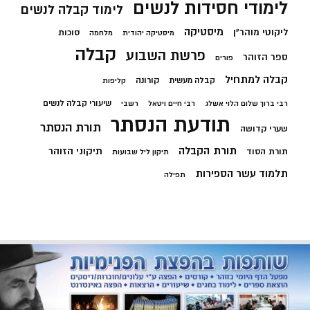
לימודי חסידות לנשים
לימוד קבלה לנשים
מיסטיקה
ליקוטי מוהר"ן
סוכות
מיסטיקה יהודית
מלחמה
קבלה
פרשת השבוע
ספר הזוהר
פורים
קבלה למתחיל
קורונה
קבלה מעשית
קליפות
שיעורי קבלה לנשים
רבי ברוך שלום הלוי אשלג
רבי חיים ויטאל
רשבי
תודעת הנסתר
תורת הנסתר
שערי קדושה
תורת הקבלה
תיקוני הזוהר
תורת הסוד
תיקון ליל שבועות
תלמוד עשר הספירות
תפילה