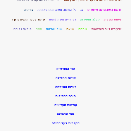
פח – המכסה שמים בעבים המכין לארץ מטר
פרי חכם איגרות קודש איגרת מט
פרשת השבוע עם פירושים
צג – כל העושה משא ומתן באמונה
צדיקים
ציטוט השבוע
קבלה וחסידות
רבי חיים משה לוצטו
שיעור בספר התניא פרק ו
שיעורים ליום העצמאות
שמחה
שנאה
שנת שמיטה
שרה
תודעה גבוהה
סוד החודשים
סודות התפילה
זוגיות ומשפחה
תורת החסידות
עולמות העליונים
סוד הצמצום
הקדמות בעל הסולם