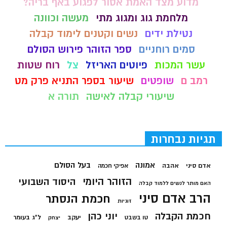
מדוע מצד האמת אסור לפגוע באף בריה?
מלחמת גוג ומגוג מתי
מעשה וכוונה
נטילת ידים
נשים וקטנים לימוד קבלה
סמים רוחניים
ספר הזוהר פירוש הסולם
עשר המכות
פיוטים האריזל
צל
רוח שטות
רמב ם
שופטים
שיעור בספר התניא פרק מט
שיעורי קבלה לאישה
תורה א
תגיות נבחרות
בעל הסולם
אמונה
אדם סיני
אהבה
אפיקי חכמה
הזוהר היומי
היסוד השבועי
האם מותר לנשים ללמוד קבלה
הרב אדם סיני
חכמת הנסתר
זוגיות
חכמת הקבלה
יוני כהן
יעקב
ל"ג בעומר
טו בשבט
יצחק