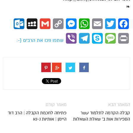
❧
ok.com
MySpace
Gmail
Copy
Messenger
WhatsApp
Email
Twitter
Facebook
Link
Viber
Telegram
Skype
Message
Print
שתפו וזכו את הרבים (-:
המאמר הבא
מאמר קודם
קבלה הקדמה לתלמוד עשר
פתיחה לחכמת הקבלה | הרב דוד
הספירות אות ב' שאלת השאלות
היימן | אותיות נ-נא