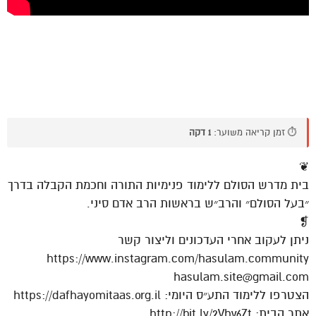
⏱️ זמן קריאה משוער:
1 דקה
❦
בית מדרש הסולם ללימוד פנימיות התורה וחכמת הקבלה בדרך
״בעל הסולם״ והרב״ש בראשות הרב אדם סיני.
❡
ניתן לעקוב אחרי העדכונים וליצור קשר
https://www.instagram.com/hasulam.community
hasulam.site@gmail.com
הצטרפו ללימוד התע״ס היומי: https://dafhayomitaas.org.il
אתר הבית: http://bit.ly/2Vhv6Zt