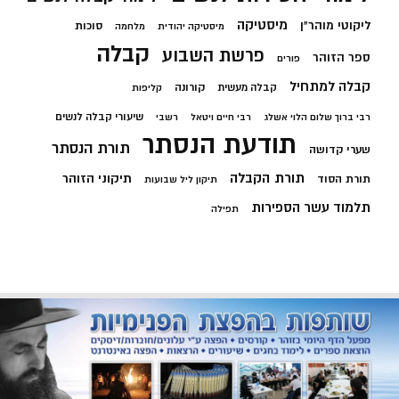
מיסטיקה
ליקוטי מוהר"ן
סוכות
מיסטיקה יהודית
מלחמה
קבלה
פרשת השבוע
ספר הזוהר
פורים
קבלה למתחיל
קורונה
קבלה מעשית
קליפות
שיעורי קבלה לנשים
רבי ברוך שלום הלוי אשלג
רבי חיים ויטאל
רשבי
תודעת הנסתר
תורת הנסתר
שערי קדושה
תורת הקבלה
תיקוני הזוהר
תורת הסוד
תיקון ליל שבועות
תלמוד עשר הספירות
תפילה