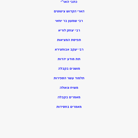
כתבי האר”י
הארי הקדוש ציטוטים
רבי שמעון בר יוחאי
רבי יצחק לוריא
תפיסת המציאות
רבי יעקב אבוחצירא
תת מודע יהדות
מושגים בקבלה
תלמוד עשר הספירות
משיח וגאולה
מאמרים בקבלה
מאמרים בחסידות