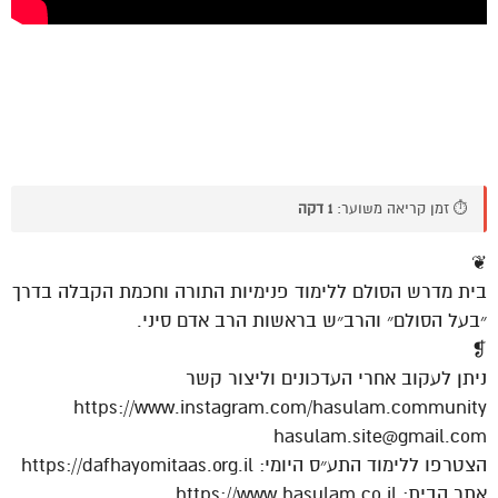
⏱️ זמן קריאה משוער:
1 דקה
❦
בית מדרש הסולם ללימוד פנימיות התורה וחכמת הקבלה בדרך
״בעל הסולם״ והרב״ש בראשות הרב אדם סיני.
❡
ניתן לעקוב אחרי העדכונים וליצור קשר
https://www.instagram.com/hasulam.community
hasulam.site@gmail.com
הצטרפו ללימוד התע״ס היומי: https://dafhayomitaas.org.il
אתר הבית: https://www.hasulam.co.il