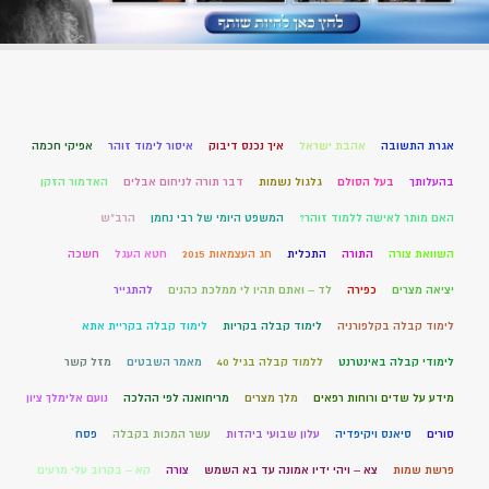
אגרת התשובה
אהבת ישראל
איך נכנס דיבוק
איסור לימוד זוהר
אפיקי חכמה
בהעלותך
בעל הסולם
גלגול נשמות
דבר תורה לניחום אבלים
האדמור הזקן
האם מותר לאישה ללמוד זוהר?
המשפט היומי של רבי נחמן
הרב"ש
השוואת צורה
התורה
התכלית
חג העצמאות 2015
חטא העגל
חשכה
יציאה מצרים
כפירה
לד – ואתם תהיו לי ממלכת כהנים
להתגייר
לימוד קבלה בקלפורניה
לימוד קבלה בקריות
לימוד קבלה בקריית אתא
לימודי קבלה באינטרנט
ללמוד קבלה בגיל 40
מאמר השבטים
מזל קשר
מידע על שדים ורוחות רפאים
מלך מצרים
מריחואנה לפי ההלכה
נועם אלימלך ציון
סורים
סיאנס ויקיפדיה
עלון שבועי ביהדות
עשר המכות בקבלה
פסח
פרשת שמות
צא – ויהי ידיו אמונה עד בא השמש
צורה
קא – בקרוב עלי מרעים