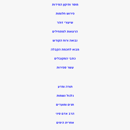
מוסר ותיקון המידות
פירוש חלומות
שיעורי זוהר
הרצאות למתחילים
נבואה ורוח הקודש
מ
בוא לחכמת הקבלה
כתבי המקובלים
ע
שר ספירות
תורה ומדע
גלגול נשמות
חגים ומועדים
הרב אדם סיני
אחרית הימים