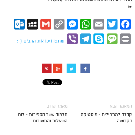
❧
ok.com
MySpace
Gmail
Copy
Messenger
WhatsApp
Email
Twitter
Facebook
Link
Viber
Telegram
Skype
Message
Print
שתפו וזכו את הרבים (-:
המאמר הבא
מאמר קודם
קבלה למתחילים - מיסטיקה
תלמוד עשר הספירות - לוח
דקדושה
השאלות והתשובות