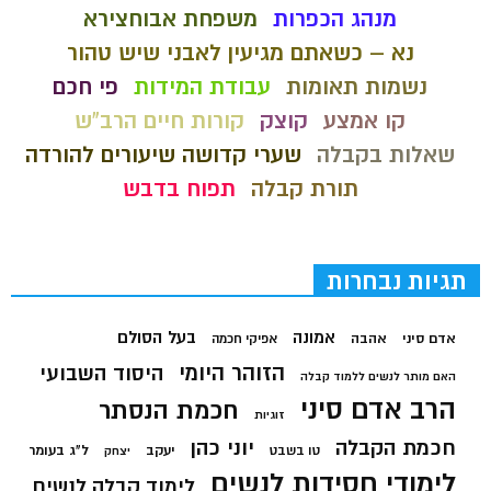
מנהג הכפרות
משפחת אבוחצירא
נא – כשאתם מגיעין לאבני שיש טהור
נשמות תאומות
עבודת המידות
פי חכם
קו אמצע
קוצק
קורות חיים הרב"ש
שאלות בקבלה
שערי קדושה שיעורים להורדה
תורת קבלה
תפוח בדבש
תגיות נבחרות
בעל הסולם
אמונה
אדם סיני
אהבה
אפיקי חכמה
הזוהר היומי
היסוד השבועי
האם מותר לנשים ללמוד קבלה
הרב אדם סיני
חכמת הנסתר
זוגיות
חכמת הקבלה
יוני כהן
יעקב
ל"ג בעומר
טו בשבט
יצחק
לימודי חסידות לנשים
לימוד קבלה לנשים