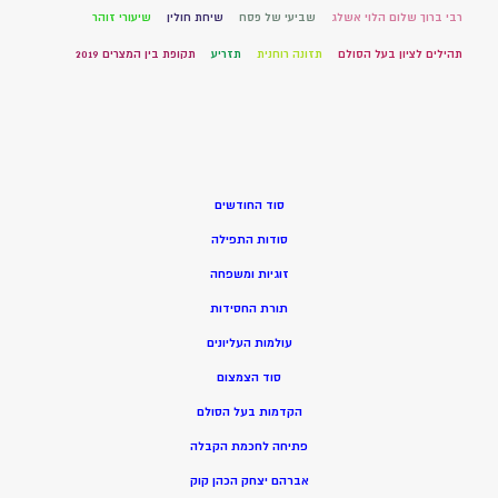
רבי ברוך שלום הלוי אשלג
שביעי של פסח
שיחת חולין
שיעורי זוהר
תהילים לציון בעל הסולם
תזונה רוחנית
תזריע
תקופת בין המצרים 2019
סוד החודשים
סודות התפילה
זוגיות ומשפחה
תורת החסידות
עולמות העליונים
סוד הצמצום
הקדמות בעל הסולם
פתיחה לחכמת הקבלה
אברהם יצחק הכהן קוק