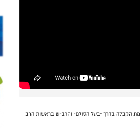
כמת הקבלה בדרך ״בעל הסולם״ והרב״ש בראשות הרב