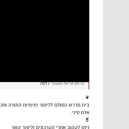
⏱️ זמן קריאה משוער:
1 דקה
❦
בית מדרש הסולם ללימוד פנימיות התורה וח
אדם סיני.
❡
ניתן לעקוב אחרי העדכונים וליצור קשר