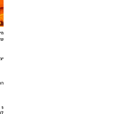
מי
של
יצ
רוח
5
לש