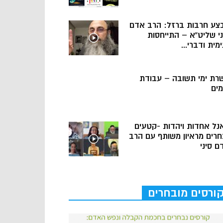
צע חרבות ברזל: הרב אדם
ני שליט”א – התייחסות
מית ודברי...
רת ימי תשובה – עבודת
מים
נל אחדות ויהדות -קטעים
חרים מראיון משותף עם הרב
ם סיני
ורסים מובחרים