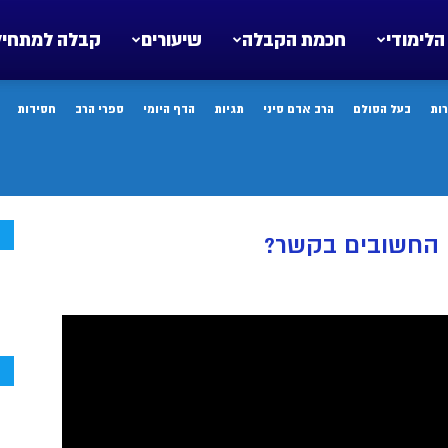
הלימודי
חכמת הקבלה
שיעורים
קבלה למתחיל
ות
בעל הסולם
הרב אדם סיני
תגיות
הדף היומי
ספרי הרב
חסידות
ח
 החשובים בקשר?
ח