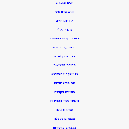
חגים ומועדים
הרב אדם סיני
אחרית הימים
כתבי האר”י
הארי הקדוש ציטוטים
רבי שמעון בר יוחאי
רבי יצחק לוריא
תפיסת המציאות
רבי יעקב אבוחצירא
תת מודע יהדות
מושגים בקבלה
תלמוד עשר הספירות
משיח וגאולה
מאמרים בקבלה
מאמרים בחסידות