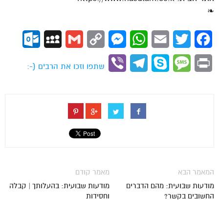
❧
ok.com
MySpace
Gmail
Copy
Messenger
WhatsApp
Email
Twitter
Facebook
Link
Viber
Telegram
Skype
Message
Print
שתפו וזכו את הרבים (-:
המאמר הבא
מאמר קודם
מודעות שבועית: מהם הדברים
מודעות שבועית: בהעלותך | קבלה
החשובים בקשר?
וחסידות