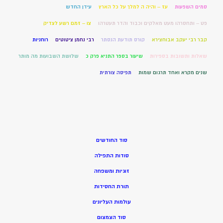
סמים השפעות
עז – והיה ה למלך על כל הארץ
עידן החדש
פט – ותחסרהו מעט מאלקים וכבוד והדר תעטרהו
צו – זמם רשע לצדיק
קבר רבי יעקב אבוחצירא
קורס תודעת הנסתר
רבי נחמן ציטוטים
רוחניות
שאלות ותשובות בספירות
שיעור בספר התניא פרק כ
שלושת השבועות מה מותר
שנים מקרא ואחד תרגום שמות
תפיסה צורתית
סוד החודשים
סודות התפילה
זוגיות ומשפחה
תורת החסידות
עולמות העליונים
סוד הצמצום