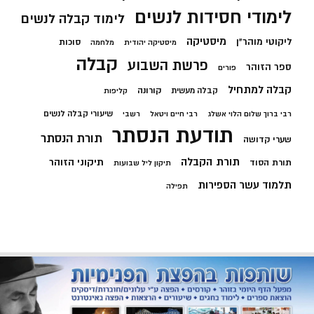
לימודי חסידות לנשים
לימוד קבלה לנשים
מיסטיקה
ליקוטי מוהר"ן
סוכות
מיסטיקה יהודית
מלחמה
קבלה
פרשת השבוע
ספר הזוהר
פורים
קבלה למתחיל
קורונה
קבלה מעשית
קליפות
שיעורי קבלה לנשים
רבי ברוך שלום הלוי אשלג
רבי חיים ויטאל
רשבי
תודעת הנסתר
תורת הנסתר
שערי קדושה
תורת הקבלה
תיקוני הזוהר
תורת הסוד
תיקון ליל שבועות
תלמוד עשר הספירות
תפילה