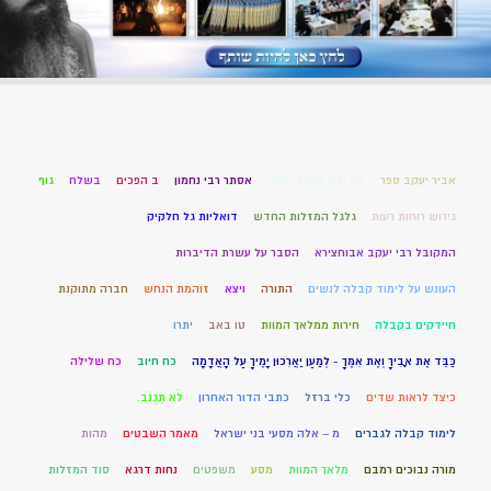
אביר יעקב ספר
אם יצרו מתגבר עליו
אסתר רבי נחמון
ב הפכים
בשלח
גוף
גירוש רוחות רעות
גלגל המזלות החדש
דואליות גל חלקיק
המקובל רבי יעקב אבוחצירא
הסבר על עשרת הדיברות
העונש על לימוד קבלה לנשים
התורה
ויצא
זוהמת הנחש
חברה מתוקנת
חיידקים בקבלה
חירות ממלאך המוות
טו באב
יתרו
כַּבֵּד אֶת אָבִיךָ וְאֶת אִמֶּךָ - לְמַעַן יַאֲרִכוּן יָמֶיךָ עַל הָאֲדָמָה
כח חיוב
כח שלילה
כיצד לראות שדים
כלי ברזל
כתבי הדור האחרון
לֹא תִגְנֹב.
לימוד קבלה לגברים
מ – אלה מסעי בני ישראל
מאמר השבטים
מהות
מורה נבוכים רמבם
מלאך המוות
מסע
משפטים
נחות דרגא
סוד המזלות