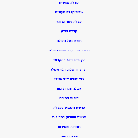
קבלה מעשית
איסור קבלה מעשית
קבלה ספר הזוהר
קבלה ומדע
תורת בעל הסולם
ספר הזוהר עם פירוש הסולם
עץ חיים האר”י הקדוש
רבי ברוך שלום הלוי אשלג
רבי יהודה לייב אשלג
קבלה ותורת החן
סודות התורה
פרשת השבוע בקבלה
פרשת השבוע בחסידות
רוחניות וחסידות
תורת הנסתר