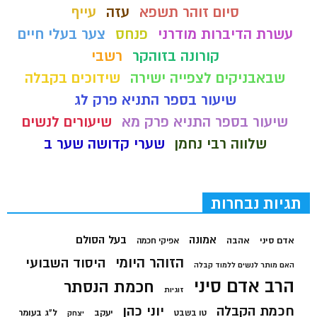
סיום זוהר תשפא
עזה
עייף
עשרת הדיברות מודרני
פנחס
צער בעלי חיים
קורונה בזוהקר
רשבי
שבאבניקים לצפייה ישירה
שידוכים בקבלה
שיעור בספר התניא פרק לג
שיעור בספר התניא פרק מא
שיעורים לנשים
שלווה רבי נחמן
שערי קדושה שער ב
תגיות נבחרות
בעל הסולם
אמונה
אדם סיני
אהבה
אפיקי חכמה
הזוהר היומי
היסוד השבועי
האם מותר לנשים ללמוד קבלה
הרב אדם סיני
חכמת הנסתר
זוגיות
חכמת הקבלה
יוני כהן
יעקב
ל"ג בעומר
טו בשבט
יצחק