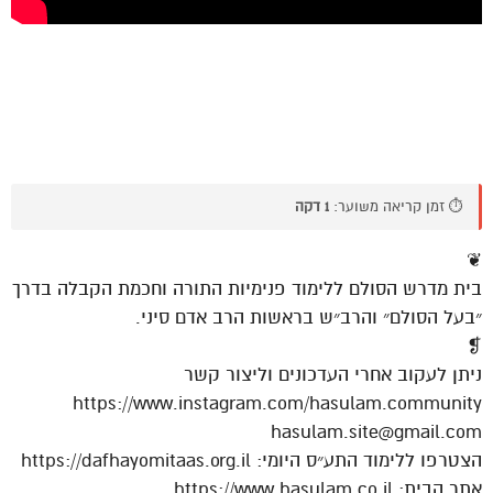
⏱️ זמן קריאה משוער:
1 דקה
❦
בית מדרש הסולם ללימוד פנימיות התורה וחכמת הקבלה בדרך
״בעל הסולם״ והרב״ש בראשות הרב אדם סיני.
❡
ניתן לעקוב אחרי העדכונים וליצור קשר
https://www.instagram.com/hasulam.community
hasulam.site@gmail.com
הצטרפו ללימוד התע״ס היומי: https://dafhayomitaas.org.il
אתר הבית: https://www.hasulam.co.il