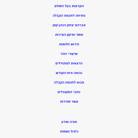
הקדמות בעל הסולם
פתיחה לחכמת הקבלה
אברהם יצחק הכהן קוק
מוסר ותיקון המידות
פירוש חלומות
שיעורי זוהר
הרצאות למתחילים
נבואה ורוח הקודש
מ
בוא לחכמת הקבלה
כתבי המקובלים
ע
שר ספירות
תורה ומדע
גלגול נשמות