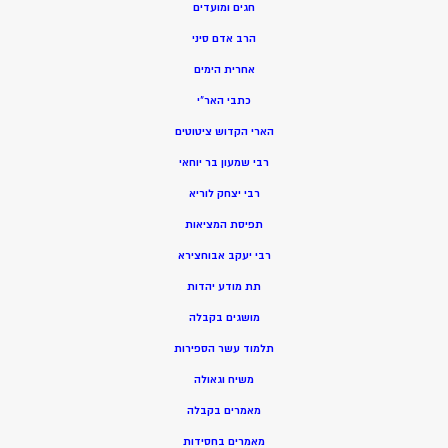
חגים ומועדים
הרב אדם סיני
אחרית הימים
כתבי האר”י
הארי הקדוש ציטוטים
רבי שמעון בר יוחאי
רבי יצחק לוריא
תפיסת המציאות
רבי יעקב אבוחצירא
תת מודע יהדות
מושגים בקבלה
תלמוד עשר הספירות
משיח וגאולה
מאמרים בקבלה
מאמרים בחסידות