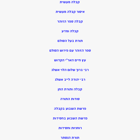
קבלה מעשית
איסור קבלה מעשית
קבלה ספר הזוהר
קבלה ומדע
תורת בעל הסולם
ספר הזוהר עם פירוש הסולם
עץ חיים האר”י הקדוש
רבי ברוך שלום הלוי אשלג
רבי יהודה לייב אשלג
קבלה ותורת החן
סודות התורה
פרשת השבוע בקבלה
פרשת השבוע בחסידות
רוחניות וחסידות
תורת הנסתר