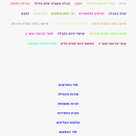
פנחס
פתח לחכמת הקבלה
צעקה
קבלה מעשית יצחק מזרחי
קהילת הסולם
קורס בקבלה
קורסים בתקשורים
רבי נחמן ציטוטים
רוח שטות
רמבם
שיעור בספר התניא פרק ג
שיעור בספר התניא פרק כ
שיעור בספר התניא פרק מב
שיעור בספר התניא פרק מד
שיעורי חינם בקבלה
שערי קדושה שער ב
שערי קדושה שער ה
תופעות לוואי סמים קלים
תורת הקבלה ומהותה
סוד החודשים
סודות התפילה
זוגיות ומשפחה
תורת החסידות
עולמות העליונים
סוד הצמצום