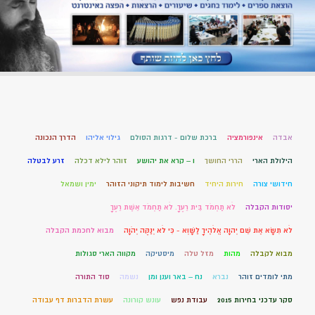
אבדה
אינפורמציה
ברכת שלום - דרגות הסולם
גילוי אליהו
הדרך הנכונה
הילולת הארי
הררי החושך
ו – קרא את יהושע
זוהר לילא דכלה
זרע לבטלה
חידושי צורה
חירות היחיד
חשיבות לימוד תיקוני הזוהר
ימין ושמאל
יסודות הקבלה
לֹא תַחְמֹד בֵּית רֵעֶךָ. לֹא תַחְמֹד אֵשֶׁת רֵעֶךָ
לֹא תִשָּׂא אֶת שֵׁם יְהוָה אֱלֹהֶיךָ לַשָּׁוְא - כִּי לֹא יְנַקֶּה יְהֹוָה
מבוא לחכמת הקבלה
מבוא לקבלה
מהות
מזל טלה
מיסטיקה
מקווה הארי סגולות
מתי לומדים זוהר
נברא
נח – באר וענן ומן
נשמה
סוד התורה
סקר עדכני בחירות 2015
עבודת נפש
עונש קורונה
עשרת הדברות דף עבודה