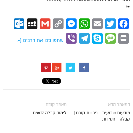
❧
ok.com
MySpace
Gmail
Copy
Messenger
WhatsApp
Email
Twitter
Facebook
Link
Viber
Telegram
Skype
Message
Print
שתפו וזכו את הרבים (-:
המאמר הבא
מאמר קודם
מודעות שבועית - פרשת קורח |
לימוד קבלה לנשים
קבלה - חסידות