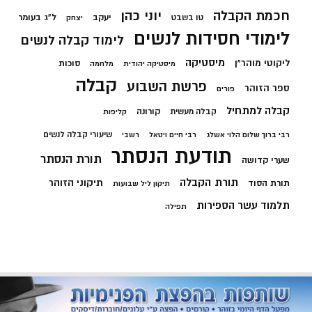
חכמת הקבלה
יוני כהן
יעקב
ל"ג בעומר
טו בשבט
יצחק
לימודי חסידות לנשים
לימוד קבלה לנשים
מיסטיקה
ליקוטי מוהר"ן
סוכות
מיסטיקה יהודית
מלחמה
קבלה
פרשת השבוע
ספר הזוהר
פורים
קבלה למתחיל
קורונה
קבלה מעשית
קליפות
שיעורי קבלה לנשים
רבי ברוך שלום הלוי אשלג
רבי חיים ויטאל
רשבי
תודעת הנסתר
תורת הנסתר
שערי קדושה
תורת הקבלה
תיקוני הזוהר
תורת הסוד
תיקון ליל שבועות
תלמוד עשר הספירות
תפילה