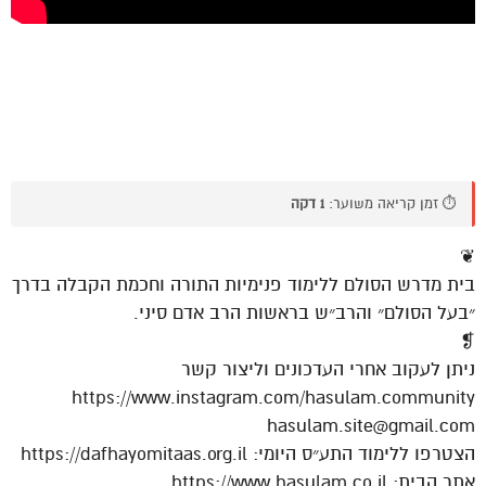
⏱️ זמן קריאה משוער:
1 דקה
❦
בית מדרש הסולם ללימוד פנימיות התורה וחכמת הקבלה בדרך
״בעל הסולם״ והרב״ש בראשות הרב אדם סיני.
❡
ניתן לעקוב אחרי העדכונים וליצור קשר
https://www.instagram.com/hasulam.community
hasulam.site@gmail.com
הצטרפו ללימוד התע״ס היומי: https://dafhayomitaas.org.il
אתר הבית: https://www.hasulam.co.il