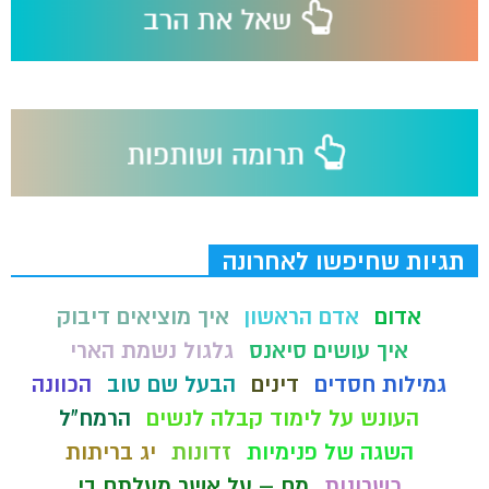
תגיות שחיפשו לאחרונה
אדום
אדם הראשון
איך מוציאים דיבוק
איך עושים סיאנס
גלגול נשמת הארי
גמילות חסדים
דינים
הבעל שם טוב
הכוונה
העונש על לימוד קבלה לנשים
הרמח"ל
השגה של פנימיות
זדונות
יג בריתות
כשרונות
מח – על אשר מעלתם בי