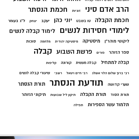
הרב אדם סיני
חכמת הנסתר
זוגיות
חכמת הקבלה
יוני כהן
יעקב
ל"ג בעומר
טו בשבט
יצחק
לימודי חסידות לנשים
לימוד קבלה לנשים
מיסטיקה
ליקוטי מוהר"ן
סוכות
מיסטיקה יהודית
מלחמה
קבלה
פרשת השבוע
ספר הזוהר
פורים
קבלה למתחיל
קורונה
קבלה מעשית
קליפות
שיעורי קבלה לנשים
רבי ברוך שלום הלוי אשלג
רבי חיים ויטאל
רשבי
תודעת הנסתר
תורת הנסתר
שערי קדושה
תורת הקבלה
תיקוני הזוהר
תורת הסוד
תיקון ליל שבועות
תלמוד עשר הספירות
תפילה