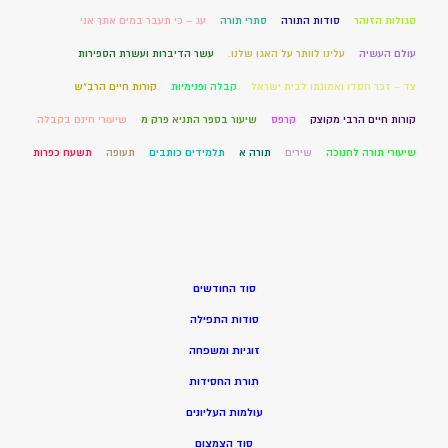
סגולות הזוהר
סודות התורה
סתרי תורה
עג – כי תעבר במים אתך אני
עולם העשיה
עלינו לוותר על האגו שלנו.
עשר הדיברות ועשרת הספירות
צד – זכר חסדו ואמונתו לבית ישראל
קבלה ופנימיות
קורות חיים הרב"ש
קורות חיים הרבי מקוצק
קרפס
שיעור בספר התניא פרק מ
שיעורי חינם בקבלה
שיעורי תורה לחנוכה
שירים
תורה א
תלמידים כותבים
תעופה
תשעח כפרות
סוד החודשים
סודות התפילה
זוגיות ומשפחה
תורת החסידות
עולמות העליונים
סוד הצמצום