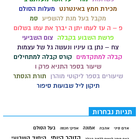
מכירת חמץ באינטרנט
מעלות הסולם
מקבל בעל מנת להשפיע
סמ
פ – ה עז לעמו יתן ה יברך את עמו בשלום
פרשת השבוע בקבלה
צום השביעי
צח – נתן בו עיניו ונעשה גל של עצמות
קבלה למתקדמים
קורס קבלה למתחילים
שיעור בספר התניא פרק ו
שיעורים בספר ליקוטי מוהרן
תורת הנסתר
תיקון ליל שבועות סיפור
תגיות נבחרות
בעל הסולם
אמונה
אדם סיני
אהבה
אפיקי חכמה
הזוהר היומי
היסוד השבועי
האם מותר לנשים ללמוד קבלה