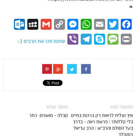
❧
ok.com
MySpace
Gmail
Copy
Messenger
WhatsApp
Email
Twitter
Facebook
Link
Viber
Telegram
Skype
Message
Print
שתפו וזכו את הרבים (-:
המאמר הבא
מאמר קודם
איך נצליח לראות רק ברכות בחיים
קבלה - מושגים: כתר
בלי קללות? | פרשת ראה - בדרך
בעל הסולם והרב"ש | הרב עדיאל
רוזנפלד