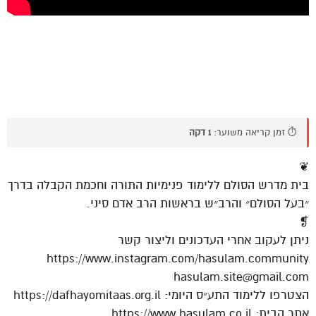
⏱️ זמן קריאה משוער:
1 דקה
❦
בית מדרש הסולם ללימוד פנימיות התורה וחכמת הקבלה בדרך
״בעל הסולם״ והרב״ש בראשות הרב אדם סיני.
❡
ניתן לעקוב אחרי העדכונים וליצור קשר
https://www.instagram.com/hasulam.community
hasulam.site@gmail.com
הצטרפו ללימוד התע״ס היומי: https://dafhayomitaas.org.il
אתר הבית: https://www.hasulam.co.il