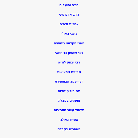
חגים ומועדים
הרב אדם סיני
אחרית הימים
כתבי האר”י
הארי הקדוש ציטוטים
רבי שמעון בר יוחאי
רבי יצחק לוריא
תפיסת המציאות
רבי יעקב אבוחצירא
תת מודע יהדות
מושגים בקבלה
תלמוד עשר הספירות
משיח וגאולה
מאמרים בקבלה