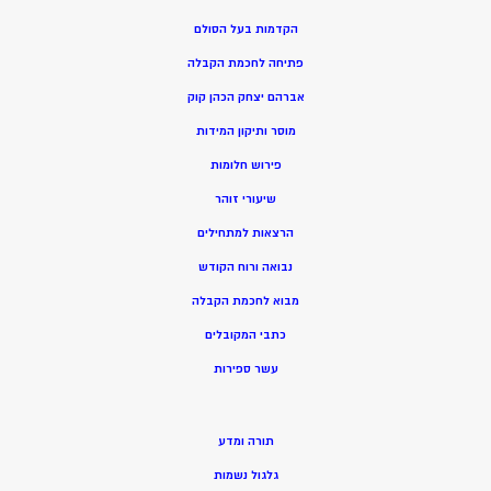
הקדמות בעל הסולם
פתיחה לחכמת הקבלה
אברהם יצחק הכהן קוק
מוסר ותיקון המידות
פירוש חלומות
שיעורי זוהר
הרצאות למתחילים
נבואה ורוח הקודש
מ
בוא לחכמת הקבלה
כתבי המקובלים
ע
שר ספירות
תורה ומדע
גלגול נשמות