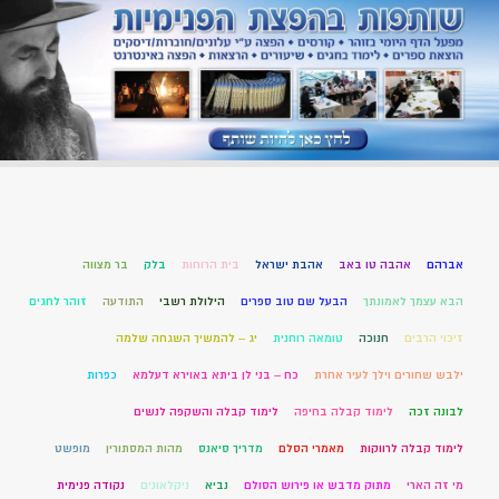
אברהם
אהבה טו באב
אהבת ישראל
בית הרוחות
בלק
בר מצווה
הבא עצמך לאמונתך
הבעל שם טוב ספרים
הילולת רשבי
התודעה
זוהר לחגים
זיכוי הרבים
חנוכה
טומאה רוחנית
יג – להמשיך השגחה שלמה
ילבש שחורים וילך לעיר אחרת
כח – בני לן ביתא באוירא דעלמא
כפרות
לבונה זכה
לימוד קבלה בחיפה
לימוד קבלה והשקפה לנשים
לימוד קבלה לרווקות
מאמרי הסלם
מדריך סיאנס
מהות המסתורין
מופשט
מי זה הארי
מתוק מדבש או פירוש הסולם
נביא
ניקלאונים
נקודה פנימית