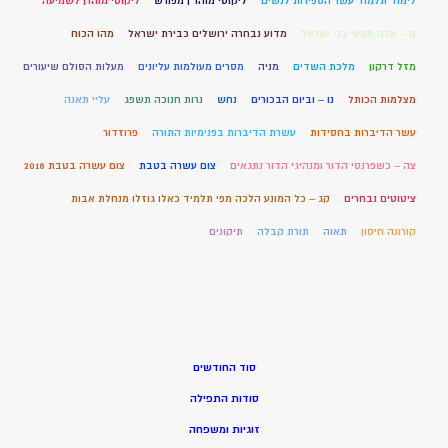
לימוד תלמוד עשר הספירות לנשים
ליקוטי מוהר ן מפורש
ליקוטי מוהרן לשמיעה
מ – אלה מסעי בני ישראל
מדוע נבחרה ירושלים כבירת ישראל
מהו הכוח
מזל דרקון
מלכת השדים
מניה
מסרים מעולמות עליונים
מעלות הסולם שיעורים
מצלמות הכותל
נו – וביום הבכורים
נחש
נרות חנוכה תשפג
עליי תאנה
עשר הדיברות בחסידות
עשרת הדיברות בפנימיות התורה
פרוזדור
צה – כשפרנסי הדור ומנהיגי הדור נתגאים
צום עשרה בטבת
צום עשרה בטבת 2018
ציטוטים נבחרים
קג – כל המונע הלכה מפי תלמיד כאלו גוזלו מנחלת אבות
קורונה חיסון
תאוה
תורת קבלה
תיקונים
סוד החודשים
סודות התפילה
זוגיות ומשפחה