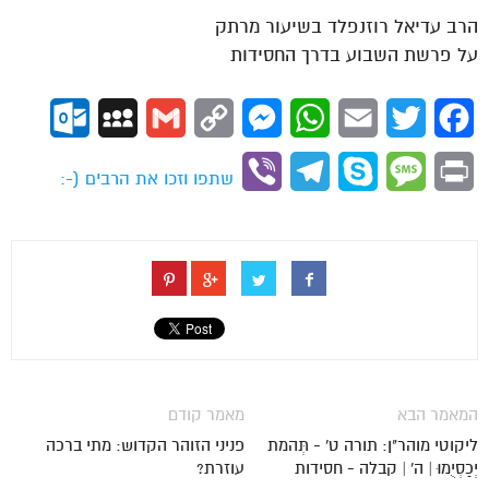
הרב עדיאל רוזנפלד בשיעור מרתק
על פרשת השבוע בדרך החסידות
ok.com
MySpace
Gmail
Copy
Messenger
WhatsApp
Email
Twitter
Facebook
Link
Viber
Telegram
Skype
Message
Print
שתפו וזכו את הרבים (-:
המאמר הבא
מאמר קודם
ליקוטי מוהר"ן: תורה ט' - תְּהמת
פניני הזוהר הקדוש: מתי ברכה
יְכַסְיֻמוּ | ה' | קבלה - חסידות
עוזרת?