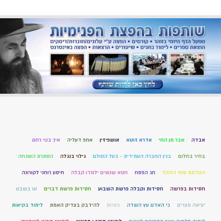
אבדה
אבר מן החי
אדרא זוטא
אושפיזין
אחפ דעליה
איך בנוי רחם
בחיר בחלום
בנין החברה העתידית - בעל הסולם
גילוי בנגלה
הסתרת השגחה
הקדמת ספר הזוהר
חג הפסח
חטא שנשים ילמדו קבלה
חיסון רוחני לקורונה
חסידות בפרשה
חסידות וקבלה פרשת השבוע
חסידות פרשת דברים
טו בשבט
יציאה מצרים
כי האדם עץ השדה
כפרות
להידבק בצדיק האמת
לימוד בקיאות