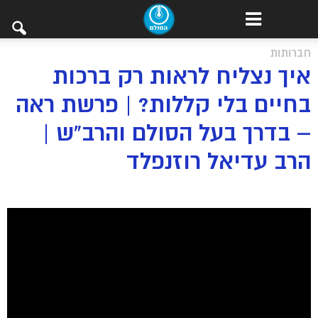
חברותות
איך נצליח לראות רק ברכות
בחיים בלי קללות? | פרשת ראה
– בדרך בעל הסולם והרב”ש |
הרב עדיאל רוזנפלד