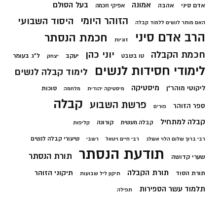
בעל הסולם
אמונה
אדם סיני
אהבה
אפיקי חכמה
הזוהר היומי
היסוד השבועי
האם מותר לנשים ללמוד קבלה
הרב אדם סיני
חכמת הנסתר
זוגיות
חכמת הקבלה
יוני כהן
יעקב
ל"ג בעומר
טו בשבט
יצחק
לימודי חסידות לנשים
לימוד קבלה לנשים
מיסטיקה
ליקוטי מוהר"ן
סוכות
מיסטיקה יהודית
מלחמה
קבלה
פרשת השבוע
ספר הזוהר
פורים
קבלה למתחיל
קורונה
קבלה מעשית
קליפות
שיעורי קבלה לנשים
רבי ברוך שלום הלוי אשלג
רבי חיים ויטאל
רשבי
תודעת הנסתר
תורת הנסתר
שערי קדושה
תורת הקבלה
תיקוני הזוהר
תורת הסוד
תיקון ליל שבועות
תלמוד עשר הספירות
תפילה