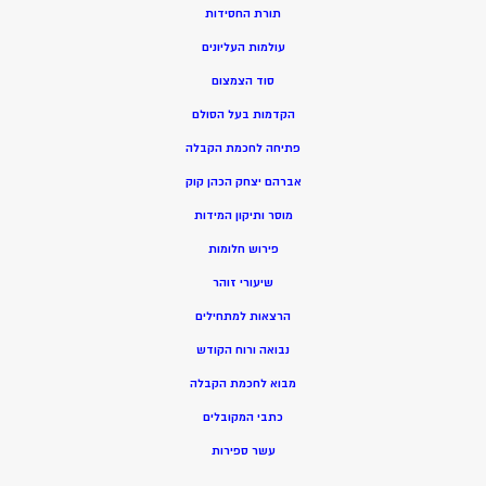
תורת החסידות
עולמות העליונים
סוד הצמצום
הקדמות בעל הסולם
פתיחה לחכמת הקבלה
אברהם יצחק הכהן קוק
מוסר ותיקון המידות
פירוש חלומות
שיעורי זוהר
הרצאות למתחילים
נבואה ורוח הקודש
מ
בוא לחכמת הקבלה
כתבי המקובלים
ע
שר ספירות