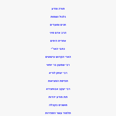
תורה ומדע
גלגול נשמות
חגים ומועדים
הרב אדם סיני
אחרית הימים
כתבי האר”י
הארי הקדוש ציטוטים
רבי שמעון בר יוחאי
רבי יצחק לוריא
תפיסת המציאות
רבי יעקב אבוחצירא
תת מודע יהדות
מושגים בקבלה
תלמוד עשר הספירות