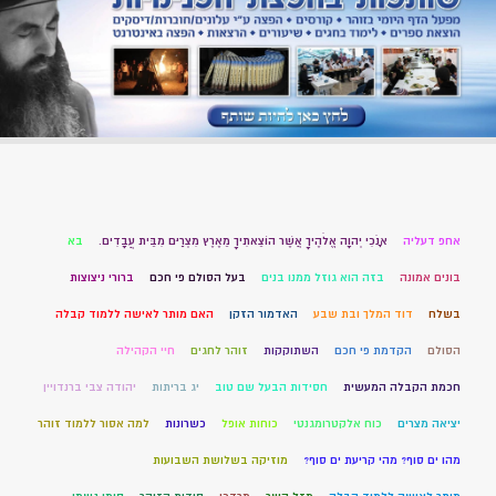
אחפ דעליה
אָנֹכִי יְהוָה אֱלֹהֶיךָ אֲשֶׁר הוֹצֵאתִיךָ מֵאֶרֶץ מִצְרַיִם מִבֵּית עֲבָדִים.
בא
בונים אמונה
בזה הוא גוזל ממנו בנים
בעל הסולם פי חכם
ברורי ניצוצות
בשלח
דוד המלך ובת שבע
האדמור הזקן
האם מותר לאישה ללמוד קבלה
הסולם
הקדמת פי חכם
השתוקקות
זוהר לחגים
חיי הקהילה
חכמת הקבלה המעשית
חסידות הבעל שם טוב
יג בריתות
יהודה צבי ברנדויין
יציאה מצרים
כוח אלקטרומגנטי
כוחות אופל
כשרונות
למה אסור ללמוד זוהר
מהו ים סוף? מהי קריעת ים סוף?
מוזיקה בשלושת השבועות