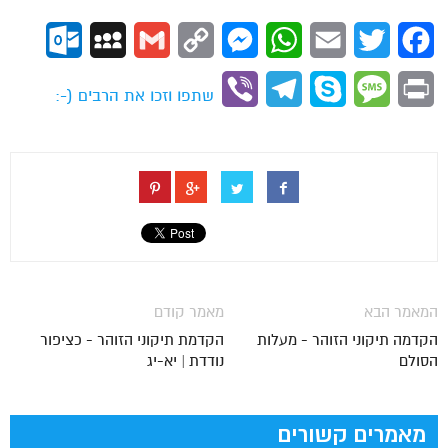
ok.com
MySpace
Gmail
Copy
Messenger
WhatsApp
Email
Twitter
Facebook
Link
Viber
Telegram
Skype
Message
Print
שתפו וזכו את הרבים (-:
המאמר הבא
מאמר קודם
הקדמה תיקוני הזוהר - מעלות
הקדמת תיקוני הזוהר - כציפור
הסולם
נודדת | יא-יג
מאמרים קשורים