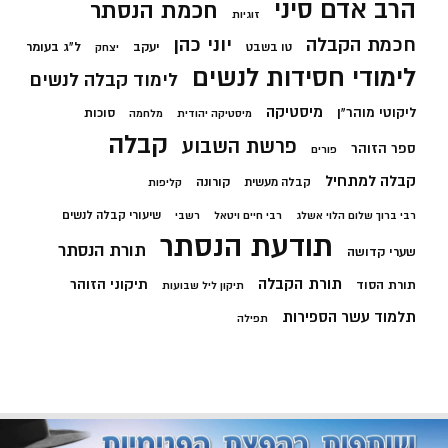
הרב אדם סיני
חכמת הנסתר
זוגיות
חכמת הקבלה
יוני כהן
יעקב
ל"ג בעומר
טו בשבט
יצחק
לימודי חסידות לנשים
לימוד קבלה לנשים
מיסטיקה
ליקוטי מוהר"ן
סוכות
מיסטיקה יהודית
מלחמה
קבלה
פרשת השבוע
ספר הזוהר
פורים
קבלה למתחיל
קורונה
קבלה מעשית
קליפות
שיעורי קבלה לנשים
רבי ברוך שלום הלוי אשלג
רבי חיים ויטאל
רשבי
תודעת הנסתר
תורת הנסתר
שערי קדושה
תורת הקבלה
תיקוני הזוהר
תורת הסוד
תיקון ליל שבועות
תלמוד עשר הספירות
תפילה