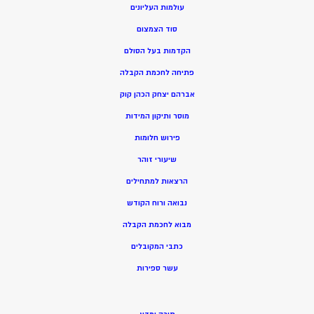
עולמות העליונים
סוד הצמצום
הקדמות בעל הסולם
פתיחה לחכמת הקבלה
אברהם יצחק הכהן קוק
מוסר ותיקון המידות
פירוש חלומות
שיעורי זוהר
הרצאות למתחילים
נבואה ורוח הקודש
מ
בוא לחכמת הקבלה
כתבי המקובלים
ע
שר ספירות