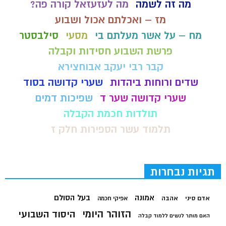
מה זה לשמה
מה לעזעזאל קורה פה?
מז – ואכלתם אכול ושבוע
מח – על אשר מעלתם בי
מסעי
סילבסטר
פרשת השבוע חסידות וקבלה
קבר רבי יעקב אבוחצירא
שדים ורוחות ביהדות
שערי קדושה בסוד
שערי קדושה שער ד
שפיכות דמים
תולדות חכמת הקבלה
תלמוד עשר הספירות חלק ז
תגיות נבחרות
בעל הסולם
אמונה
אדם סיני
אהבה
אפיקי חכמה
הזוהר היומי
היסוד השבועי
האם מותר לנשים ללמוד קבלה