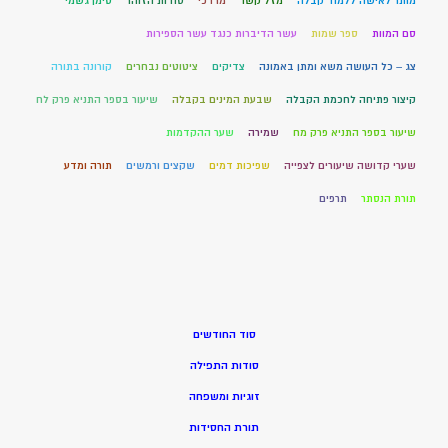
מותר לאישה ללמוד קבלה
מזל קשר
מרדכי
סודות הזוהר
סימן גשמי
סם המוות
ספר שמות
עשר הדיברות כנגד עשר הספירות
צג – כל העושה משא ומתן באמונה
צדיקים
ציטוטים נבחרים
קורונה בתורה
קיצור פתיחה לחכמת הקבלה
שבעת המינים בקבלה
שיעור בספר התניא פרק לח
שיעור בספר התניא פרק מח
שמירה
שער ההקדמות
שערי קדושה שיעורים לצפייה
שפיכות דמים
שקצים ורמשים
תורה ומדע
תורת הנסתר
תרפים
סוד החודשים
סודות התפילה
זוגיות ומשפחה
תורת החסידות