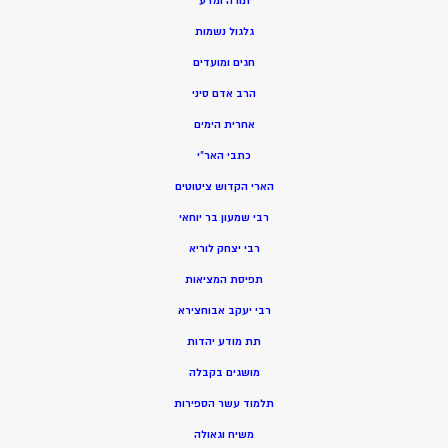
תורה ומדע
גלגול נשמות
חגים ומועדים
הרב אדם סיני
אחרית הימים
כתבי האר”י
הארי הקדוש ציטוטים
רבי שמעון בר יוחאי
רבי יצחק לוריא
תפיסת המציאות
רבי יעקב אבוחצירא
תת מודע יהדות
מושגים בקבלה
תלמוד עשר הספירות
משיח וגאולה