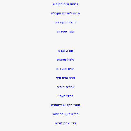
נבואה ורוח הקודש
מ
בוא לחכמת הקבלה
כתבי המקובלים
ע
שר ספירות
תורה ומדע
גלגול נשמות
חגים ומועדים
הרב אדם סיני
אחרית הימים
כתבי האר”י
הארי הקדוש ציטוטים
רבי שמעון בר יוחאי
רבי יצחק לוריא