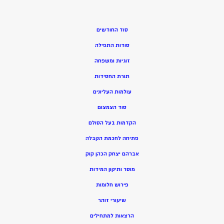
סוד החודשים
סודות התפילה
זוגיות ומשפחה
תורת החסידות
עולמות העליונים
סוד הצמצום
הקדמות בעל הסולם
פתיחה לחכמת הקבלה
אברהם יצחק הכהן קוק
מוסר ותיקון המידות
פירוש חלומות
שיעורי זוהר
הרצאות למתחילים