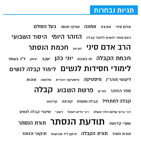
תגיות נבחרות
בעל הסולם
אמונה
אדם סיני
אהבה
אפיקי חכמה
הזוהר היומי
היסוד השבועי
האם מותר לנשים ללמוד קבלה
הרב אדם סיני
חכמת הנסתר
זוגיות
חכמת הקבלה
יוני כהן
יעקב
ל"ג בעומר
טו בשבט
יצחק
לימודי חסידות לנשים
לימוד קבלה לנשים
מיסטיקה
ליקוטי מוהר"ן
סוכות
מיסטיקה יהודית
מלחמה
קבלה
פרשת השבוע
ספר הזוהר
פורים
קבלה למתחיל
קורונה
קבלה מעשית
קליפות
שיעורי קבלה לנשים
רבי ברוך שלום הלוי אשלג
רבי חיים ויטאל
רשבי
תודעת הנסתר
תורת הנסתר
שערי קדושה
תורת הקבלה
תיקוני הזוהר
תורת הסוד
תיקון ליל שבועות