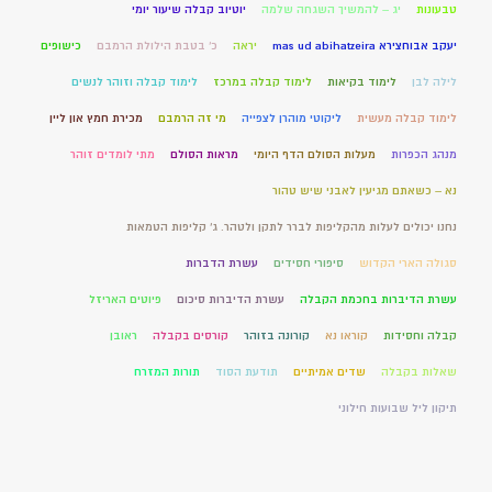
טבעונות
יג – להמשיך השגחה שלמה
יוטיוב קבלה שיעור יומי
יעקב אבוחצירא mas ud abihatzeira
יראה
כ' בטבת הילולת הרמבם
כישופים
לילה לבן
לימוד בקיאות
לימוד קבלה במרכז
לימוד קבלה וזוהר לנשים
לימוד קבלה מעשית
ליקוטי מוהרן לצפייה
מי זה הרמבם
מכירת חמץ און ליין
מנהג הכפרות
מעלות הסולם הדף היומי
מראות הסולם
מתי לומדים זוהר
נא – כשאתם מגיעין לאבני שיש טהור
נחנו יכולים לעלות מהקליפות לברר לתקן ולטהר. ג' קליפות הטמאות
סגולה הארי הקדוש
סיפורי חסידים
עשרת הדברות
עשרת הדיברות בחכמת הקבלה
עשרת הדיברות סיכום
פיוטים האריזל
קבלה וחסידות
קוראו נא
קורונה בזוהר
קורסים בקבלה
ראובן
שאלות בקבלה
שדים אמיתיים
תודעת הסוד
תורות המזרח
תיקון ליל שבועות חילוני