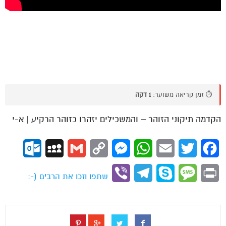
⏱️ זמן קריאה משוער:
1 דקה
הקדמה תיקוני הזוהר – והמשכילים יזהרו כזוהר הרקיע | א-י
ok.com
MySpace
Gmail
Copy
Messenger
WhatsApp
Email
Twitter
Facebook
Link
Viber
Telegram
Skype
Message
Print
שתפו וזכו את הרבים (-: