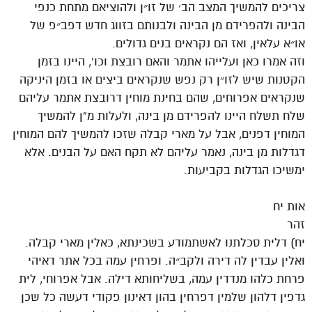
צריכים להמשיך המצב הב׳ של זו״ן ולהוציאם מתחת כנפי
הבינה ולהפרידם מן הבינה ולבנותם בזווג חדש דפב״פ של
או״א עלאין, ואז הם נקראים בנים גדולים.
וזה אמרו כאן ועלייהו אתמר והאם רובצת וכו’, היינו בזמן
הקטנות שיש לזו״ן רק נפש שנקראים ביצים או בזמן היניקה
שנקראים אפרוחים, שהם בחינת מוחין דרובצת אתמר עליהם
שלח תשלח היינו להפרידם מן בינה, ולעלות מ”ן להמשיך
המוחין דפנים, אבל על מארי קבלה שזכו להמשיך להם המוחין
דגדלות מן בינה, נאמר עליהם לא תקח האם על הבנים. אלא
ימשיכו הגדלות בקביעות.
אות יח
זהר
יח) דלית סכלתנו לאשתמודע בשכינתא, כאלין מארי קבלה.
ואלין עבדין לה דירה ולקב״ה. ופרחין עמה בכל אתר דאיהי
פרחת כלהו מנדדין עמה, בשליחותא דילה. אבל אפרוחי, לית
גדפין דלהון שלמין דפרחין בהון דאינון פקודי דעשה כל שכן