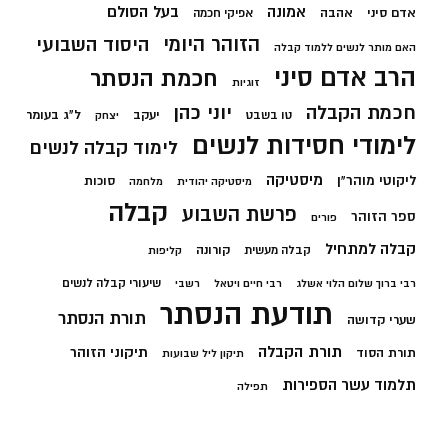
בעל הסולם
אמונה
אדם סיני
אהבה
אפיקי חכמה
הזוהר היומי
היסוד השבועי
האם מותר לנשים ללמוד קבלה
הרב אדם סיני
חכמת הנסתר
זוגיות
חכמת הקבלה
יוני כהן
יעקב
ל"ג בעומר
טו בשבט
יצחק
לימודי חסידות לנשים
לימוד קבלה לנשים
מיסטיקה
ליקוטי מוהר"ן
סוכות
מיסטיקה יהודית
מלחמה
קבלה
פרשת השבוע
ספר הזוהר
פורים
קבלה למתחיל
קורונה
קבלה מעשית
קליפות
שיעורי קבלה לנשים
רבי ברוך שלום הלוי אשלג
רבי חיים ויטאל
רשבי
תודעת הנסתר
תורת הנסתר
שערי קדושה
תורת הקבלה
תיקוני הזוהר
תורת הסוד
תיקון ליל שבועות
תלמוד עשר הספירות
תפילה