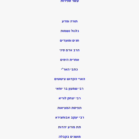
ע
שר ספירות
תורה ומדע
גלגול נשמות
חגים ומועדים
הרב אדם סיני
אחרית הימים
כתבי האר”י
הארי הקדוש ציטוטים
רבי שמעון בר יוחאי
רבי יצחק לוריא
תפיסת המציאות
רבי יעקב אבוחצירא
תת מודע יהדות
מושגים בקבלה