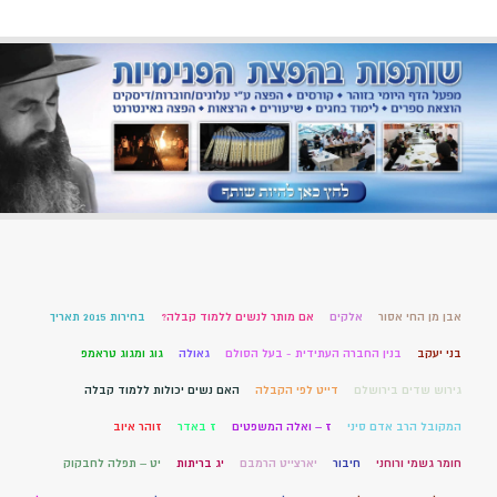
אבן מן החי אסור
אלקים
אם מותר לנשים ללמוד קבלה?
בחירות 2015 תאריך
בני יעקב
בנין החברה העתידית - בעל הסולם
גאולה
גוג ומגוג טראמפ
גירוש שדים בירושלם
דייט לפי הקבלה
האם נשים יכולות ללמוד קבלה
המקובל הרב אדם סיני
ז – ואלה המשפטים
ז באדר
זוהר איוב
חומר גשמי ורוחני
חיבור
יארצייט הרמבם
יג בריתות
יט – תפלה לחבקוק