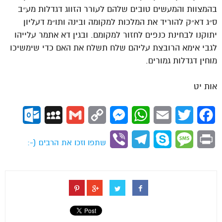
בהמצוות והמעשים טובים שלהם לעורר הזווג דגדלות מע״ב
ס״ג דא״ק להוריד את המלכות למקומה ובינה ותו״מ דעליון
יתוקנו לבחינת כנפים לחזור למקומם. ובגין דא אתמר עלייהו
לגבי אימא הרובצת עליהם שלח תשלח את האם כדי שימשיכו
מוחין דגדלות גמורים.
אות יט
ok.com
MySpace
Gmail
Copy
Messenger
WhatsApp
Email
Twitter
Facebook
Link
Viber
Telegram
Skype
Message
Print
שתפו וזכו את הרבים (-: