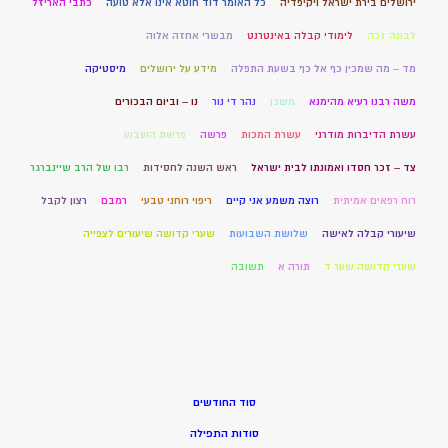
ירושלים בירת ישראל ויקיפדיה
כל האומר דוד חוטא אינו אלא טועה
כתבי האריזל
לבונה זכה
לימודי קבלה באינטרנט
מבשרי אחזה אלוה
מד – מה שמכין כף אל כף בשעת התפלה
מידע על ירושלים
מיסטיקה
משה רבנו רעיא מהימנא
משכן
נהר די נור
נו – וביום הבכורים
עשרת הדיברות מודרני
עשרת המכות
פרשה
פרשת השבוע
צד – זכר חסדו ואמונתו לבית ישראל
ראש השנה לחסידות
רבו של הרב שיינברגר
רוח רפאים אמיתית
רוצה משמע אני קיים
ריפוי רוחני טבעי
רמבם
רצון לקבל
שיעורי קבלה לאישה
שלושת השבועות
שערי קדושה שיעורים לצפייה
שערי קדושה שער ד
תורה א
תשובה
סוד החודשים
סודות התפילה