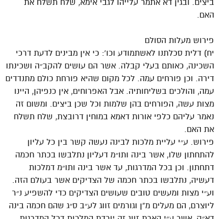
ביצים. ובגין דא אתמר עלייהו לגבי אימא, שלח תשלח את
האם.
פירוש מעלות הסולם
יח) דלית סכלתנו לאשתמודע וכו’: כי אין מבינים לדעת דרכי
השכינה, כאותם בעלי קבלה. אשר הם עושים להקב״ה ושכינתו
דירה. וכן פורחים עמה. לכל מקום שהיא פורחת כולם מתנדדים
עמה, והולכים בשליחותיה. אבל האפרוחים, אין כנפיהן, היינו
מצות עשה, הפורחים בהן שלמות וכל שכן ביצים. ומשום זה
נאמר עליהם כלפי אורות דאמא במוחין דרובצת, שלח תשלח
את האם.
פירוש. ע״י עליית מלכות לבינה נעשה קשר בין כל עליון
להתחתון שלו, אשר בינה ותו״מ דעליון נתלבשו בכתר חכמה
דתחתון. וכן בכל המדרגות, עד אשר בינה ותו״מ דמלכות
דעשיה, נתלבשו בכתר חכמה של הצדיקים אשר בעולם הזה.
וע״י מצות ומעשים טובים שעושים הצדיקים כדי להשפיע נ״ר
ליוצרם, הם מעלים מ”ן וגורמים זווג לע״ב ס״ג שהם חכמה בינה
דא״ק, אשר ע״י הארת זווג זה יורדת המלכות דכל המדרגות