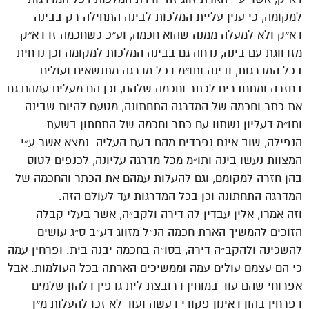
למקומה, כי ענין עליית המלכות לבינה התחילה רק בבינה
דא״ק ולא למעלה ממנה שהוא חכמה, וע״כ כשחכמה זו דא״ק
מזדווגת עם בינה, נדחה גם בבינה המלכות למקומה וכן נדחית
בכל המדרגות, ובינה ותו״מ דכל מדרגה מתנשאים ועולים
בחזרה ומתחברים לכתר וחכמה שלהם, וכן הם מעלים עמהם גם
את כתר וחכמה של המדרגה התחתונה, מטעם להיות שבינה
ותו״מ דעליון נשתוו עם כתר וחכמה של התחתון בשעת
הנפילה, שוב אינם נפרדים מהם בעת העליה. נמצא אשר ע״י
המצוות נעשו בינה ותו״מ מכל מדרגה עליונה, לכנפים לטוס
בהן חזרה למקומם, וגם להעלות עמהם את הכתר והחכמה של
המדרגה התחתונה וכן בכל המדרגות עד לעולם הזה.
וזה אמרו, אלין עבדין לה דירה ולקב״ה, אשר בעלי קבלה
הזוכים להמשיך הארת חכמה הנ״ל מזווג דע״ב ס״ג עושים
להשכינה ולהקב״ה דירה, בסו״ה בחכמה יבנה בית. ופרחין עמה
כי הם עצמם עולים עמה וממשיכים הארתה בכל העולמות. אבל
אפרוחי שהם עוד במוחין דרובצת לית גדפין דלהון שלמים
דפרחין בהון דאינון פקודי דעשה ועוד לא זכו להעלות מ״ן