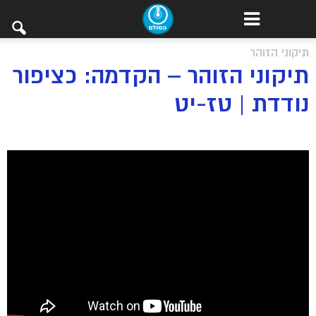
תיקוני הזוהר
תיקוני הזוהר – הקדמה: כציפור
נודדת | טז-יט