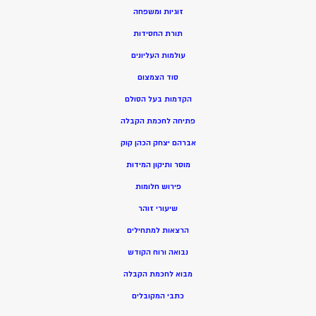
זוגיות ומשפחה
תורת החסידות
עולמות העליונים
סוד הצמצום
הקדמות בעל הסולם
פתיחה לחכמת הקבלה
אברהם יצחק הכהן קוק
מוסר ותיקון המידות
פירוש חלומות
שיעורי זוהר
הרצאות למתחילים
נבואה ורוח הקודש
מ
בוא לחכמת הקבלה
כתבי המקובלים