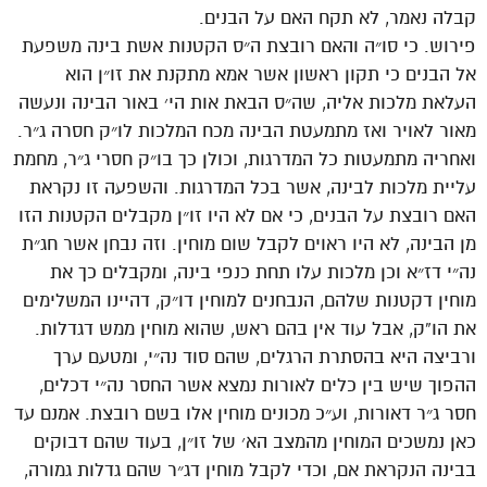
קבלה נאמר, לא תקח האם על הבנים.
פירוש. כי סו״ה והאם רובצת ה״ס הקטנות אשת בינה משפעת
אל הבנים כי תקון ראשון אשר אמא מתקנת את זו״ן הוא
העלאת מלכות אליה, שה״ס הבאת אות הי׳ באור הבינה ונעשה
מאור לאויר ואז מתמעטת הבינה מכח המלכות לו״ק חסרה ג״ר.
ואחריה מתמעטות כל המדרגות, וכולן כך בו״ק חסרי ג״ר, מחמת
עליית מלכות לבינה, אשר בכל המדרגות. והשפעה זו נקראת
האם רובצת על הבנים, כי אם לא היו זו״ן מקבלים הקטנות הזו
מן הבינה, לא היו ראוים לקבל שום מוחין. וזה נבחן אשר חג״ת
נה״י דז״א וכן מלכות עלו תחת כנפי בינה, ומקבלים כך את
מוחין דקטנות שלהם, הנבחנים למוחין דו״ק, דהיינו המשלימים
את הו”ק, אבל עוד אין בהם ראש, שהוא מוחין ממש דגדלות.
ורביצה היא בהסתרת הרגלים, שהם סוד נה״י, ומטעם ערך
ההפוך שיש בין כלים לאורות נמצא אשר החסר נה״י דכלים,
חסר ג״ר דאורות, וע״כ מכונים מוחין אלו בשם רובצת. אמנם עד
כאן נמשכים המוחין מהמצב הא׳ של זו״ן, בעוד שהם דבוקים
בבינה הנקראת אם, וכדי לקבל מוחין דג״ר שהם גדלות גמורה,