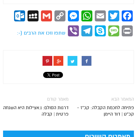
ok.com
MySpace
Gmail
Copy
Messenger
WhatsApp
Email
Twitter
Facebook
Link
Viber
Telegram
Skype
Message
Print
שתפו וזכו את הרבים (-:
המאמר הבא
מאמר קודם
פתיחה לחכמת הקבלה: קכ"ז -
דרגות הסולם: 1.אצילות היא השגחה
קכ"ט | דוד היימן
פרטית | קבלה
מאמרים קשורים