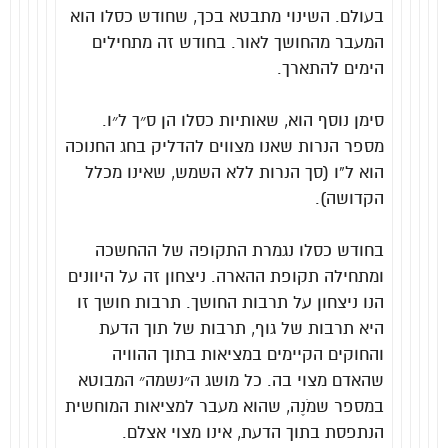
בעולם. השינוי מתבטא בכך, שחודש כסלו הוא
המעבר מהחושך לאור. בחודש זה מתחילים
הימים להתארך.
סימן נוסף הוא, שאותיות כסלו הן ס״ך ל״ו.
מספר הנרות שאנו מצווים להדליק בחג החנוכה
הוא ל”ו (סך הנרות ללא השמש, שאינו מכלל
הקדושה).
בחודש כסלו נגמרת התקופה של ההחשכה
ומתחילה תקופת ההארה. ניצחון זה על היוונים
הנו ניצחון על תרבות החושך. תרבות חושך זו
היא תרבות של גוף, תרבות של תוך הדעת
והחוקים הקיימים במציאות בתוך ההוויה
שהאדם מצוי בה. כל מושג ה״נשמה״ המבוטא
במספר שמֹנֶה, שהוא מעבר למציאות המוחשית
הנתפסת בתוך הדעת, אינו מצוי אצלם.