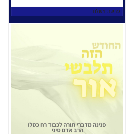
פרשת וישלח