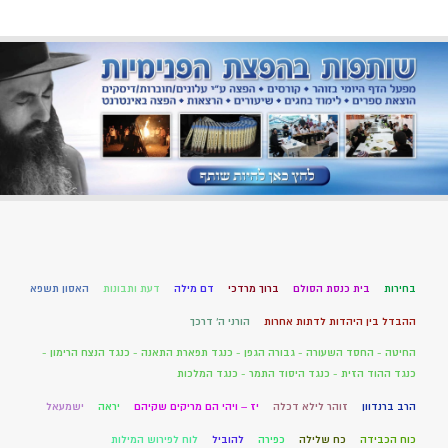
בחירות
בית כנסת הסולם
ברוך מרדכי
דם מילה
דעת ותבונות
האסון תשפא
ההבדל בין היהדות לדתות אחרות
הורני ה' דרכך
החיטה - החסד השעורה - גבורה הגפן - כנגד תפארת התאנה - כנגד הנצח הרימון -
כנגד ההוד הזית - כנגד היסוד התמר - כנגד המלכות
הרב ברנדוון
זוהר לילא דכלה
יז – ויהי הם מריקים שקיהם
יראה
ישמעאל
כוח הכבידה
כח שלילה
כפירה
להוביל
לוח לפירוש המילות