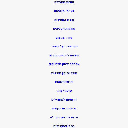
סודות התפילה
זוגיות ומשפחה
תורת החסידות
עולמות העליונים
סוד הצמצום
הקדמות בעל הסולם
פתיחה לחכמת הקבלה
אברהם יצחק הכהן קוק
מוסר ותיקון המידות
פירוש חלומות
שיעורי זוהר
הרצאות למתחילים
נבואה ורוח הקודש
מ
בוא לחכמת הקבלה
כתבי המקובלים