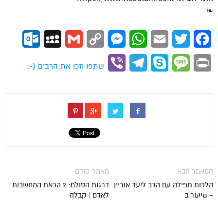
❧
ok.com
MySpace
Gmail
Copy
Messenger
WhatsApp
Email
Twitter
Facebook
Link
Viber
Telegram
Skype
Message
Print
שתפו וזכו את הרבים (-:
המאמר הבא
מאמר קודם
הלכות תפילה עם הרב ליעד אוריין
דרגות הסולם: 2.הכאת המחשבות
- שיעור ב
לאדם | קבלה