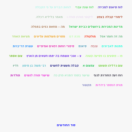
לוח סיאנס למכירה
לוח שנה עברי
לוחות הברית על פי הקבלה
לימודי קבלה בצפון
ליקוטי מוהרן תורה ו
מאמר בליליא דכלה.
מדינות המכירות בירושלים כבירת ישראל
מה – מחאת כפים בתפלה
מה זה חומר אפל
מולקולה
מכת דם
מסרים מעולמות עליונים
מציאת האחד
מתנות לאביונים
נגבה
סיאנס
סיפורי רוחות רפאים אמיתיים
עשרת הדיברות
פו – פוסעים בו פסיעה קטנה
צ – אנכי אשמח בה יתמו חטאים מן הארץ
צום אסתר
צום גדליהו תשעט
צמצום א
קבלה מעשית לחשים
רבי משה בן מימון
רדיו
רוח רעה החודרת לגוף
שיעור בספר התניא פרק כה
שיעורי תורה לנשים
תולדות
תורת הנסתר ביהדות
תקשור
סוד החודשים