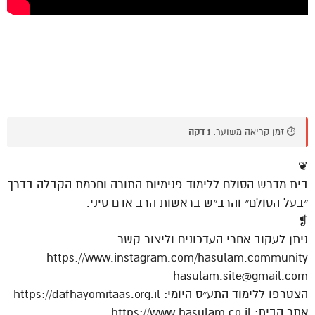
⏱️ זמן קריאה משוער:
1 דקה
❦
בית מדרש הסולם ללימוד פנימיות התורה וחכמת הקבלה בדרך
״בעל הסולם״ והרב״ש בראשות הרב אדם סיני.
❡
ניתן לעקוב אחרי העדכונים וליצור קשר
https://www.instagram.com/hasulam.community
hasulam.site@gmail.com
הצטרפו ללימוד התע״ס היומי: https://dafhayomitaas.org.il
אתר הבית: https://www.hasulam.co.il