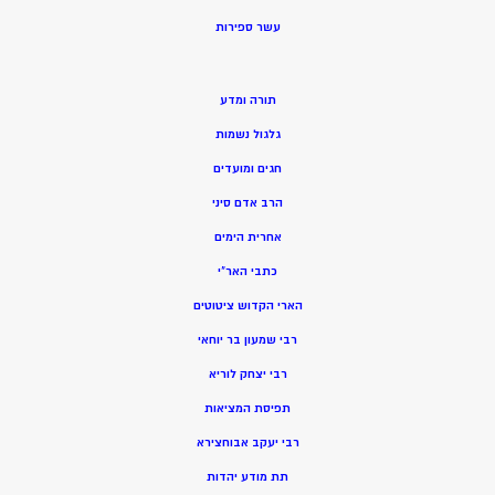
ע
שר ספירות
תורה ומדע
גלגול נשמות
חגים ומועדים
הרב אדם סיני
אחרית הימים
כתבי האר”י
הארי הקדוש ציטוטים
רבי שמעון בר יוחאי
רבי יצחק לוריא
תפיסת המציאות
רבי יעקב אבוחצירא
תת מודע יהדות