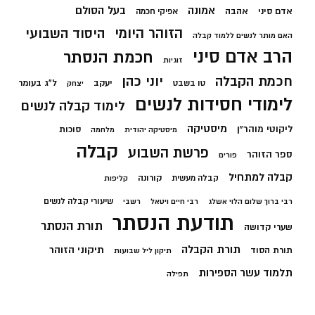
בעל הסולם
אמונה
אדם סיני
אהבה
אפיקי חכמה
הזוהר היומי
היסוד השבועי
האם מותר לנשים ללמוד קבלה
הרב אדם סיני
חכמת הנסתר
זוגיות
חכמת הקבלה
יוני כהן
יעקב
ל"ג בעומר
טו בשבט
יצחק
לימודי חסידות לנשים
לימוד קבלה לנשים
מיסטיקה
ליקוטי מוהר"ן
סוכות
מיסטיקה יהודית
מלחמה
קבלה
פרשת השבוע
ספר הזוהר
פורים
קבלה למתחיל
קורונה
קבלה מעשית
קליפות
שיעורי קבלה לנשים
רבי ברוך שלום הלוי אשלג
רבי חיים ויטאל
רשבי
תודעת הנסתר
תורת הנסתר
שערי קדושה
תורת הקבלה
תיקוני הזוהר
תורת הסוד
תיקון ליל שבועות
תלמוד עשר הספירות
תפילה