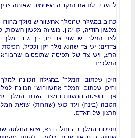
להעביר לנו את הנקודה הפנימית שאותה צריך 
כתוב במגילה שהמלך אחשוורוש מולך מהודו וע
מלשון הודיה, קו ימין. כוש זה מלשון חשכות, ק
לצד המלך יש שני צדדים, כך גם במלך 
צדדים: יש צד שהוא מלך זקן וכסיל, תפיסת 
הרע, ויש צד של תפיסה שתופסים שהבורא 
המלכים.
היכן שכתוב “המלך” במגילה הכוונה למלך 
והיכן שכתוב “המלך אחשוורוש” הכוונה למל
אך בתפיסה המעוותת מצד האדם. המלך מולך
הטבה (בינה) ועד כוש (שחרות) שזאת המלכ
הרצון של האדם.
תפיסת המלך בהתחלה היא, שיש החלטה שה
שתייה כדת אין אונס, כלומר, להנות מהחיי