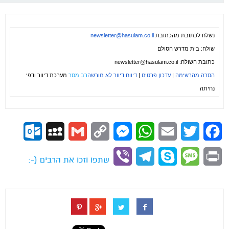
נשלח לכתובת מהכתובת
newsletter@hasulam.co.il
שולח: בית מדרש הסולם
כתובת השולח:
newsletter@hasulam.co.il
הסרה מהרשימה
|
עדכון פרטים
|
דיווח דיוור לא מורשה
רב מסר
מערכת דיוור ודפי
נחיתה
ok.com
MySpace
Gmail
Copy
Messenger
WhatsApp
Email
Twitter
Facebook
Link
Viber
Telegram
Skype
Message
Print
שתפו וזכו את הרבים (-: