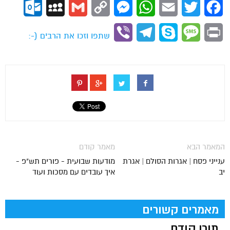
ok.com
MySpace
Gmail
Copy
Messenger
WhatsApp
Email
Twitter
Facebook
Link
Viber
Telegram
Skype
Message
Print
שתפו וזכו את הרבים (-:
המאמר הבא
מאמר קודם
ענייני פסח | אגרות הסולם | אגרת
מודעות שבועית - פורים תש"פ -
יב
איך עובדים עם מסכות ועוד
מאמרים קשורים
תוכן קודם