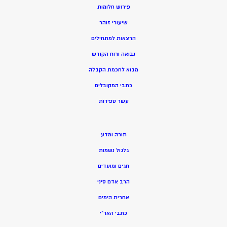
פירוש חלומות
שיעורי זוהר
הרצאות למתחילים
נבואה ורוח הקודש
מ
בוא לחכמת הקבלה
כתבי המקובלים
ע
שר ספירות
תורה ומדע
גלגול נשמות
חגים ומועדים
הרב אדם סיני
אחרית הימים
כתבי האר”י