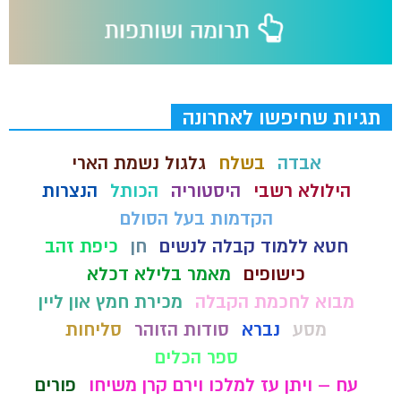
תגיות שחיפשו לאחרונה
אבדה
בשלח
גלגול נשמת הארי
הילולא רשבי
היסטוריה
הכותל
הנצרות
הקדמות בעל הסולם
חטא ללמוד קבלה לנשים
חן
כיפת זהב
כישופים
מאמר בלילא דכלא
מבוא לחכמת הקבלה
מכירת חמץ און ליין
מסע
נברא
סודות הזוהר
סליחות
ספר הכלים
עח – ויתן עז למלכו וירם קרן משיחו
פורים