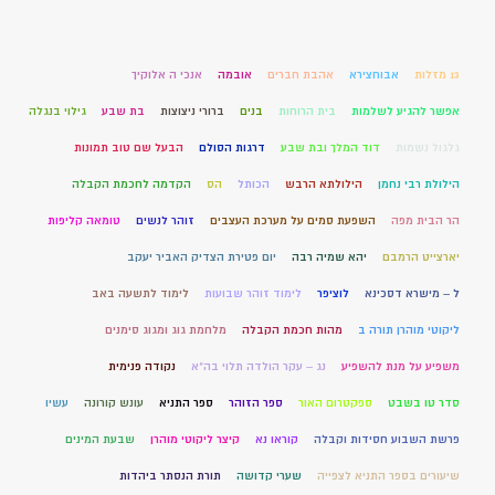
13 מזלות
אבוחצירא
אהבת חברים
אובמה
אנכי ה אלוקיך
אפשר להגיע לשלמות
בית הרוחות
בנים
ברורי ניצוצות
בת שבע
גילוי בנגלה
גלגול נשמות
דוד המלך ובת שבע
דרגות הסולם
הבעל שם טוב תמונות
הילולת רבי נחמן
הילולתא הרבש
הכותל
הס
הקדמה לחכמת הקבלה
הר הבית מפה
השפעת סמים על מערכת העצבים
זוהר לנשים
טומאה קליפות
יארצייט הרמבם
יהא שמיה רבה
יום פטירת הצדיק האביר יעקב
ל – מישרא דסכינא
לוציפר
לימוד זוהר שבועות
לימוד לתשעה באב
ליקוטי מוהרן תורה ב
מהות חכמת הקבלה
מלחמת גוג ומגוג סימנים
משפיע על מנת להשפיע
נג – עקר הולדה תלוי בה"א
נקודה פנימית
סדר טו בשבט
ספקטרום האור
ספר הזוהר
ספר התניא
עונש קורונה
עשיו
פרשת השבוע חסידות וקבלה
קוראו נא
קיצר ליקוטי מוהרן
שבעת המינים
שיעורים בספר התניא לצפייה
שערי קדושה
תורת הנסתר ביהדות