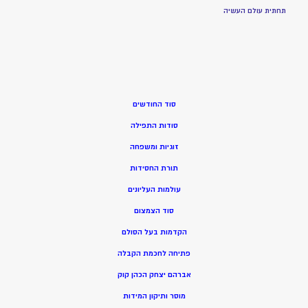
תחתית עולם העשיה
סוד החודשים
סודות התפילה
זוגיות ומשפחה
תורת החסידות
עולמות העליונים
סוד הצמצום
הקדמות בעל הסולם
פתיחה לחכמת הקבלה
אברהם יצחק הכהן קוק
מוסר ותיקון המידות