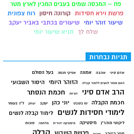
פח – המכסה שמים בעבים המכין לארץ מטר
פרשת וירא חסידות
קורונה חיסון
רוח צפונית
שיעור זוהר יומי
שיעורים בכתבי באביר יעקב
שלח לך
תניא שיעור יומי
תגיות נבחרות
בעל הסולם
אמונה
אדם סיני
אהבה
אפיקי חכמה
הזוהר היומי
היסוד השבועי
האם מותר לנשים ללמוד קבלה
הרב אדם סיני
חכמת הנסתר
זוגיות
חכמת הקבלה
יוני כהן
יעקב
ל"ג בעומר
טו בשבט
יצחק
לימודי חסידות לנשים
לימוד קבלה לנשים
מיסטיקה
ליקוטי מוהר"ן
סוכות
מיסטיקה יהודית
מלחמה
קבלה
פרשת השבוע
ספר הזוהר
פורים