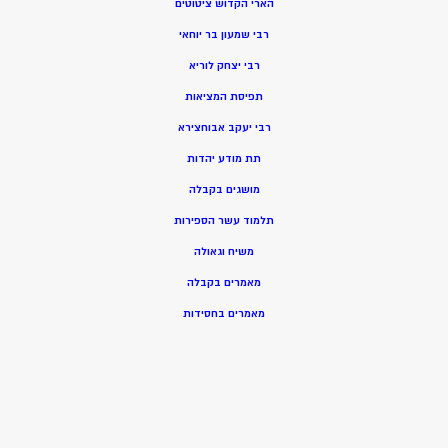
הארי הקדוש ציטוטים
רבי שמעון בר יוחאי
רבי יצחק לוריא
תפיסת המציאות
רבי יעקב אבוחצירא
תת מודע יהדות
מושגים בקבלה
תלמוד עשר הספירות
משיח וגאולה
מאמרים בקבלה
מאמרים בחסידות