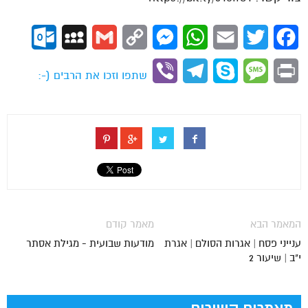
ok.com
MySpace
Gmail
Copy
Messenger
WhatsApp
Email
Twitter
Facebook
Link
Viber
Telegram
Skype
Message
Print
שתפו וזכו את הרבים (-:
המאמר הבא
מאמר קודם
ענייני פסח | אגרות הסולם | אגרת
מודעות שבועית - מגילת אסתר
י"ב | שיעור 2