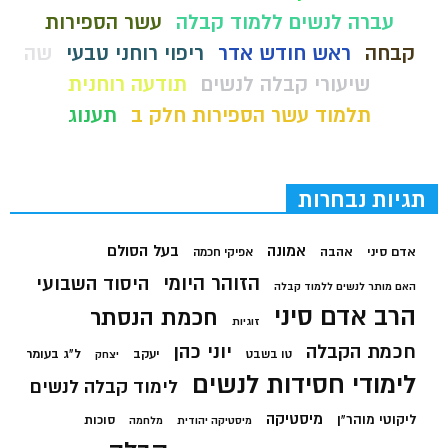
עברה לנשים ללמוד קבלה
עשר הספירות
קבחה
ראש חודש אדר
ריפוי רוחני טבעי
שה
שיעורי קבלה לנשים
תודעה רוחנית
תלמוד עשר הספירות חלק ב
תענוג
תגיות נבחרות
בעל הסולם
אמונה
אדם סיני
אהבה
אפיקי חכמה
הזוהר היומי
היסוד השבועי
האם מותר לנשים ללמוד קבלה
הרב אדם סיני
חכמת הנסתר
זוגיות
חכמת הקבלה
יוני כהן
יעקב
ל"ג בעומר
טו בשבט
יצחק
לימודי חסידות לנשים
לימוד קבלה לנשים
מיסטיקה
ליקוטי מוהר"ן
סוכות
מיסטיקה יהודית
מלחמה