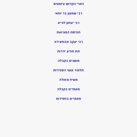
הארי הקדוש ציטוטים
רבי שמעון בר יוחאי
רבי יצחק לוריא
תפיסת המציאות
רבי יעקב אבוחצירא
תת מודע יהדות
מושגים בקבלה
תלמוד עשר הספירות
משיח וגאולה
מאמרים בקבלה
מאמרים בחסידות