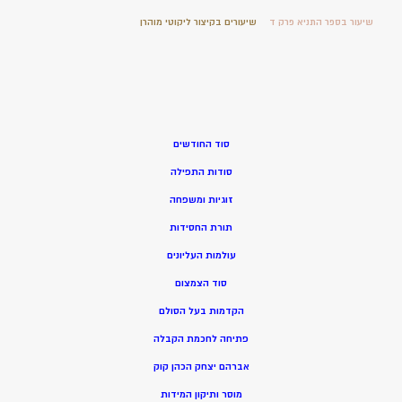
שיעור בספר התניא פרק ד
שיעורים בקיצור ליקוטי מוהרן
סוד החודשים
סודות התפילה
זוגיות ומשפחה
תורת החסידות
עולמות העליונים
סוד הצמצום
הקדמות בעל הסולם
פתיחה לחכמת הקבלה
אברהם יצחק הכהן קוק
מוסר ותיקון המידות