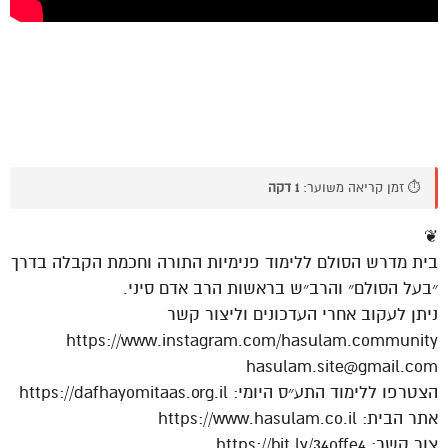
⏱️ זמן קריאה משוער:
1 דקה
❦
בית מדרש הסולם ללימוד פנימיות התורה וחכמת הקבלה בדרך
״בעל הסולם״ והרב״ש בראשות הרב אדם סיני.
ניתן לעקוב אחרי העדכונים וליצור קשר
https://www.instagram.com/hasulam.community
hasulam.site@gmail.com
הצטרפו ללימוד התע״ס היומי: https://dafhayomitaas.org.il
אתר הבית: https://www.hasulam.co.il
צור קשר: https://bit.ly/34offe4