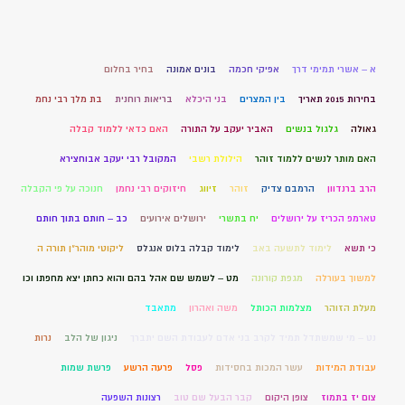
א – אשרי תמימי דרך
אפיקי חכמה
בונים אמונה
בחיר בחלום
בחירות 2015 תאריך
בין המצרים
בני היכלא
בריאות רוחנית
בת מלך רבי נחמ
גאולה
גלגול בנשים
האביר יעקב על התורה
האם כדאי ללמוד קבלה
האם מותר לנשים ללמוד זוהר
הילולת רשבי
המקובל רבי יעקב אבוחצירא
הרב ברנדוון
הרמבם צדיק
זוהר
זיווג
חיזוקים רבי נחמן
חנוכה על פי הקבלה
טארמפ הכריז על ירושלים
יח בתשרי
ירושלים אירועים
כב – חותם בתוך חותם
כי תשא
לימוד לתשעה באב
לימוד קבלה בלוס אנגלס
ליקוטי מוהר"ן תורה ה
למשוך בעורלה
מגפת קורונה
מט – לשמש שם אהל בהם והוא כחתן יצא מחפתו וכו
מעלת הזוהר
מצלמות הכותל
משה ואהרון
מתאבד
נט – מי שמשתדל תמיד לקרב בני אדם לעבודת השם יתברך
ניגון של הלב
נרות
עבודת המידות
עשר המכות בחסידות
פסל
פרעה הרשע
פרשת שמות
צום יז בתמוז
צופן היקום
קבר הבעל שם טוב
רצונות השפעה