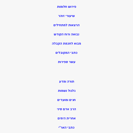
פירוש חלומות
שיעורי זוהר
הרצאות למתחילים
נבואה ורוח הקודש
מ
בוא לחכמת הקבלה
כתבי המקובלים
ע
שר ספירות
תורה ומדע
גלגול נשמות
חגים ומועדים
הרב אדם סיני
אחרית הימים
כתבי האר”י