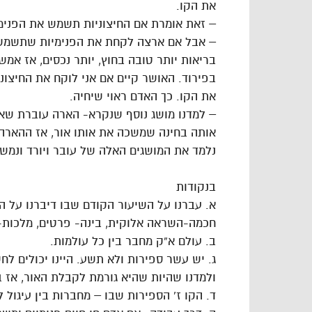
את הקו.
– זאת אומרת אם החיצוניות תשמש את הפנימי
– אבל אם ארצה לקחת את הפנימיות שתשמש את
בריאות יותר טובה בחוץ, יותר נכסים, אז אמש
בפירוד. האושר קיים אם אני לוקח את החיצו
את הקו. כך האדם ראוי שיחיה.
– למדנו מושג נוסף שנקרא- הארה עוברת שאו
אותה בחינה שמשכה את אותו אור, אז ההארה
נלמד את המושגים האלה של עובר ויורד ונמש
בנקודות
א. עברנו על השיעור הקודם שבו דיברנו על 
חכמה-השראה אלוקית, בינה- פרטים, מלכות
ב. עולם א”ק מחבר בין כל עולמות.
ג. יש עשר ספירות ולא תשע. היינו יכולים ל
ולמדנו שהיות שהיא גורמת לקבלת האור, אז 
ד. הקו ז’ הספירות שבו – מחברות בין עיגול 