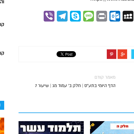
וה
Viber
Telegram
Skype
Message
Outlook.com
Print
MySpace
Gmai
קו
קור
מאמר קודם
הדף היומי בתע"ס | חלק ב' עמוד מג | שיעור 7
ק