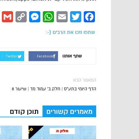
l
Copy
Messenger
WhatsApp
Email
Twitter
Facebook
Link
שתפו וזכו את הרבים (-:
שתף אותנו
Twitter
Facebook
המאמר הבא
הדף היומי בתע"ס | חלק ב' עמוד מד | שיעור 8
מאמרים קשורים
תוכן קודם