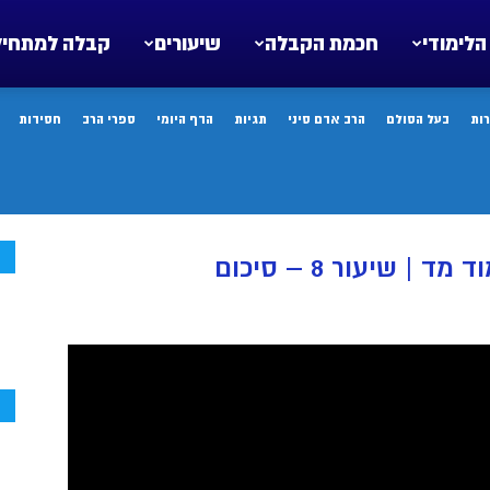
הלימודי
חכמת הקבלה
שיעורים
קבלה למתחיל
ות
בעל הסולם
הרב אדם סיני
תגיות
הדף היומי
ספרי הרב
חסידות
ח
 שיעור 8 – סיכום
ח