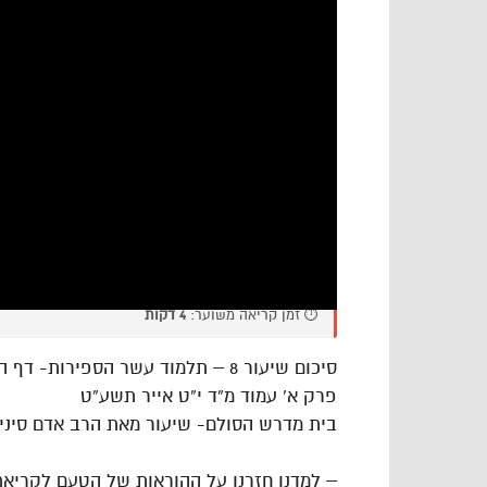
⏱️ זמן קריאה משוער:
4 דקות
סיכום שיעור 8 – תלמוד עשר הספירות- דף היומי- חלק ב’
פרק א’ עמוד מ”ד י”ט אייר תשע”ט
בית מדרש הסולם- שיעור מאת הרב אדם סיני
– למדנו חזרנו על ההוראות של הטעם לקריא