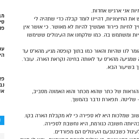
ות אני ארגיש אחדות.
מב
 החיצוניות, דהיינו לומד קבלה כדי שתהיה לי
סי
יך לחיות פירוד ואמשיך להיות לא מאושר. כי אושר אין
פני
ניות ומשתמש בה. כמו שלקחנו את העיגולים ששימשו
עש
מר לנו שהיות והאור כמו בתוך קופסה מגיע מהא”ס עד
הי
 שמגיעה מהא”ס עד לאותה בחינה נקראת הארה. עובר.
ך בשיעור הבא.
פא
נב
אד
ההוראות של כתר שהוא מכתר והוא האמונה מסביב,
- שליטה. תפארת נדבר בהמשך.
חשוב שמלכות היא לא ספירה כי לא מקבלת הארה בקו.
ק
בהיותה חשובה כגורמת, היא נחשבת לספירה.
לעיגול כשבטבעם העיגולים הם מפורדים.