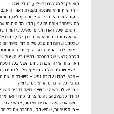
הוא מקבל מזה גרם לעליון, בטבע שלו.
– אז היות והיא שותפה בקבלת האור, היא גם
– עוד למדנו היום כי בספירות דעגולים, המהוו
מה שמחבר אותם זה עניין הקו. מה היה הטעם
– הטעם שכל הארה מגיעה מא”ס. כי הוא השור
בא מעצמותו ית’ והוא עובר דרך א”ס, עולם א”
שבטבע שלהם הם טבע של פירוד, כיצד הם מ
– אומר לנו שהחיבור נעשה על ידי ז’ תחתונו
הכתר לראש של החכמה. דהיינו בין העיגול ש
הארה. וההארה עוברת כחוט השני בכל הספירות
– יוצא שהז”ת של כל פרצוף של כל ספירה, מח
– מכאן למדנו עבודת נפש – כשאדם חי את הח
גם בין כל הדברים החיצונים שרואה.
– כי יש לנו בעיה שכשאני רואה דברים חיצוניי
נקודה פנימית, אז זה מייצר בי פירוד ואני מר
– ואם אני רוצה להרגיש שלמות, אז אני צריך ל
– כי הפנימיות, שהיא הקו, מחברת את כל החיצ