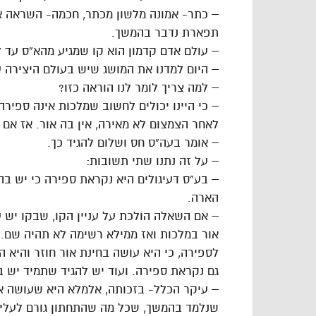
– כתר- אמונה מלשון מכתר, חכמה- השראה אל
תפארת נדבר בהמשך.
– עולם אדם קדמון הוא קו שמגיע מהא”ס עד 
– היום למדנו את המושג שיש בעולם היצירה
– למה צריך לומר לנו הוראה כזו?
– כי היינו יכולים לחשוב שמלכות אינה ספירה
לאחר הצמצום לא מאירה, אין בה אור. אז אם א
– אומר בעה”ס חס ושלום להגיד כך.
– על זה נתנו שתי תשובות:
– בע”ס דעיגולים היא נקראת ספירה כי יש ב
הארה.
– אם השאלה הולכת על עניין הקו, שבקו יש ע
אור במלכות ואז ממילא רשימה לא תהיה שם. 
לספירה, כי היא עושה בחינת אור חוזר והיא
גם נקראת ספירה. ועוד יש להגיד שתמיד יש ב
– עיקר הכלל- בזכותה, אלמלא היא שעושה או
שנלמד בהמשך, שכל מה שהתחתון גורם לעליון