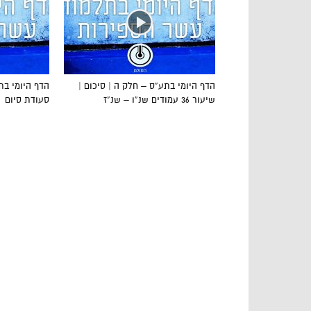
הדף היומי בתע”ס – חלק ה | סיכום |
שיעור 36 עמודים שנ”ו – שנ”ז
סעודת סיום