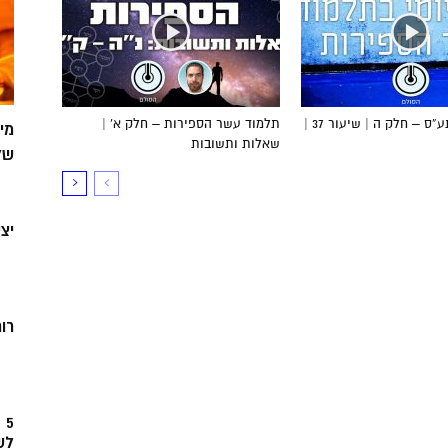
הדף היומי בתע”ס – חלק ה | שיעור 37 |
תלמוד עשר הספירות – חלק א’ |
מי
שאלות ותשובות
של
יצ
רוח
5
לש