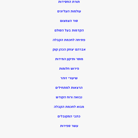
תורת החסידות
עולמות העליונים
סוד הצמצום
הקדמות בעל הסולם
פתיחה לחכמת הקבלה
אברהם יצחק הכהן קוק
מוסר ותיקון המידות
פירוש חלומות
שיעורי זוהר
הרצאות למתחילים
נבואה ורוח הקודש
מ
בוא לחכמת הקבלה
כתבי המקובלים
ע
שר ספירות