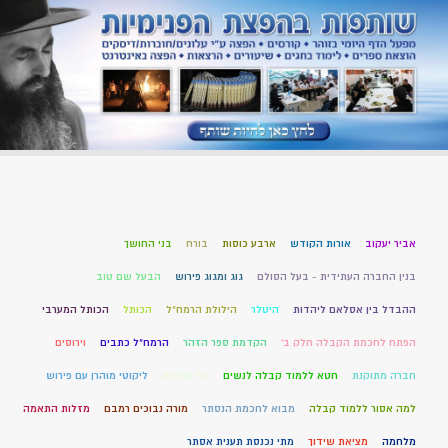
אביר יעקוב
אורות הקודש
ארבע כוסות
בורח
בני החושך
בנין החברה העתידית - בעל הסולם
גוג ומגוג פירוש
הבעל שם טוב
ההבדל בין אסלאם ליהדות
היטלר
הילולת הרמח"ל
הכותל
הכותל המערבי
הפתח לחכמת הקבלה חלק ב'
הקדמת ספר הזהר
הרמח"ל כתבים
וירוסים
חברה מתוקנת
חטא ללמוד קבלה לנשים
כח שלילה
ליקוטי מוהרן עם פירוש
למה אסור ללמוד קבלה
מבוא לחכמת הנסתר
מורה נבוכים רמבם
מזלות התאמה
מלחמה
מציאת שידוך
מתי נכנסת תענית אסתר