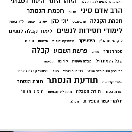
הזוהר היומי
היסוד השבועי
האם מותר לנשים ללמוד קבלה
הרב אדם סיני
חכמת הנסתר
זוגיות
חכמת הקבלה
יוני כהן
יעקב
ל"ג בעומר
טו בשבט
יצחק
לימודי חסידות לנשים
לימוד קבלה לנשים
מיסטיקה
ליקוטי מוהר"ן
סוכות
מיסטיקה יהודית
מלחמה
קבלה
פרשת השבוע
ספר הזוהר
פורים
קבלה למתחיל
קורונה
קבלה מעשית
קליפות
שיעורי קבלה לנשים
רבי ברוך שלום הלוי אשלג
רבי חיים ויטאל
רשבי
תודעת הנסתר
תורת הנסתר
שערי קדושה
תורת הקבלה
תיקוני הזוהר
תורת הסוד
תיקון ליל שבועות
תלמוד עשר הספירות
תפילה