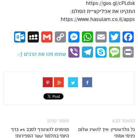
https://goo.gl/cPLdsk
התקינו את אפליקציית הסולם:
https://www.hasulam.co.il/apps
ok.com
MySpace
Gmail
Copy
Messenger
WhatsApp
Email
Twitter
Facebook
Link
Viber
Telegram
Skype
Message
Print
שתפו וזכו את הרבים (-:
המאמר הבא
מאמר קודם
גל גולדשטיין: איך להשיג שלום
מוזמנים להצטרף לסבב #4 בדף
פנימי אמתי
היומי בתלמוד עשר הספירות!