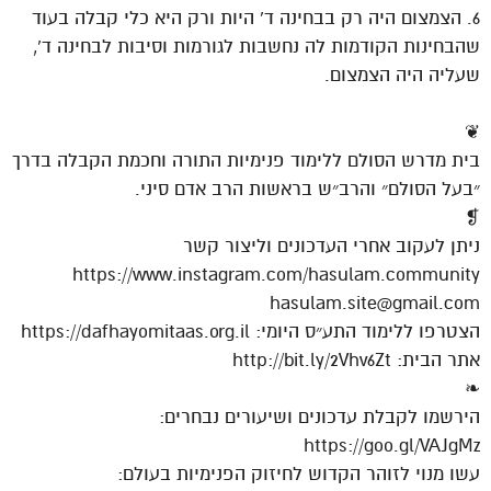
6. הצמצום היה רק בבחינה ד’ היות ורק היא כלי קבלה בעוד
שהבחינות הקודמות לה נחשבות לגורמות וסיבות לבחינה ד’,
שעליה היה הצמצום.
❦
בית מדרש הסולם ללימוד פנימיות התורה וחכמת הקבלה בדרך
״בעל הסולם״ והרב״ש בראשות הרב אדם סיני.
❡
ניתן לעקוב אחרי העדכונים וליצור קשר
https://www.instagram.com/hasulam.community
hasulam.site@gmail.com
הצטרפו ללימוד התע״ס היומי: https://dafhayomitaas.org.il
אתר הבית: http://bit.ly/2Vhv6Zt
❧
הירשמו לקבלת עדכונים ושיעורים נבחרים:
https://goo.gl/VAJgMz
עשו מנוי לזוהר הקדוש לחיזוק הפנימיות בעולם: