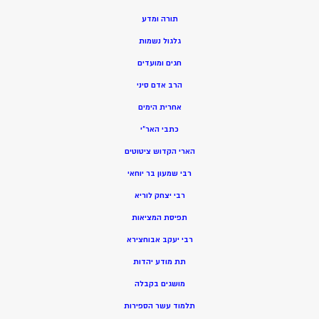
תורה ומדע
גלגול נשמות
חגים ומועדים
הרב אדם סיני
אחרית הימים
כתבי האר”י
הארי הקדוש ציטוטים
רבי שמעון בר יוחאי
רבי יצחק לוריא
תפיסת המציאות
רבי יעקב אבוחצירא
תת מודע יהדות
מושגים בקבלה
תלמוד עשר הספירות