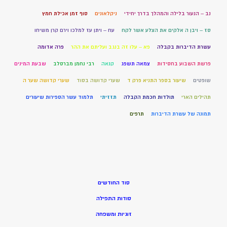
נב – הנעור בלילה והמהלך בדרך יחידי
ניקלאונים
סוף זמן אכילת חמץ
סז – ויבן ה אלקים את הצלע אשר לקח
עח – ויתן עז למלכו וירם קרן משיחו
עשרת הדיברות בקבלה
פא – עלו זה בנגב ועליתם את ההר
פרה אדומה
פרשת השבוע בחסידות
צמאה תשפג
קנאה
רבי נחמן מברסלב
שבעת המינים
שופטים
שיעור בספר התניא פרק ד
שערי קדושה בסוד
שערי קדושה שער ה
תהילים הארי
תולדות חכמת הקבלה
תזזיתי
תלמוד עשר הספירות שיעורים
תמונה של עשרת הדיברות
תרפים
סוד החודשים
סודות התפילה
זוגיות ומשפחה